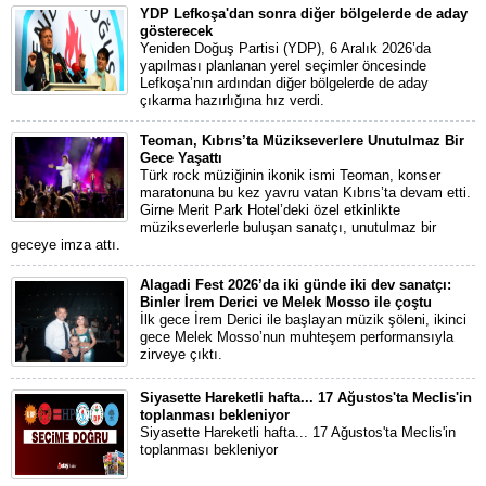
YDP Lefkoşa'dan sonra diğer bölgelerde de aday
gösterecek
Yeniden Doğuş Partisi (YDP), 6 Aralık 2026’da
yapılması planlanan yerel seçimler öncesinde
Lefkoşa’nın ardından diğer bölgelerde de aday
çıkarma hazırlığına hız verdi.
Teoman, Kıbrıs’ta Müzikseverlere Unutulmaz Bir
Gece Yaşattı
Türk rock müziğinin ikonik ismi Teoman, konser
maratonuna bu kez yavru vatan Kıbrıs’ta devam etti.
Girne Merit Park Hotel’deki özel etkinlikte
müzikseverlerle buluşan sanatçı, unutulmaz bir
geceye imza attı.
Alagadi Fest 2026’da iki günde iki dev sanatçı:
Binler İrem Derici ve Melek Mosso ile çoştu
İlk gece İrem Derici ile başlayan müzik şöleni, ikinci
gece Melek Mosso’nun muhteşem performansıyla
zirveye çıktı.
Siyasette Hareketli hafta... 17 Ağustos'ta Meclis'in
toplanması bekleniyor
Siyasette Hareketli hafta... 17 Ağustos'ta Meclis'in
toplanması bekleniyor