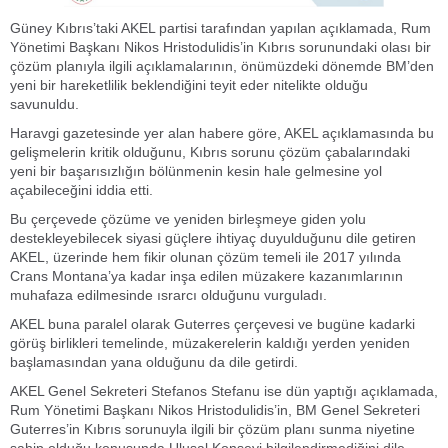
Güney Kıbrıs’taki AKEL partisi tarafından yapılan açıklamada, Rum
Yönetimi Başkanı Nikos Hristodulidis’in Kıbrıs sorunundaki olası bir
çözüm planıyla ilgili açıklamalarının, önümüzdeki dönemde BM’den
yeni bir hareketlilik beklendiğini teyit eder nitelikte olduğu
savunuldu.
Haravgi gazetesinde yer alan habere göre, AKEL açıklamasında bu
gelişmelerin kritik olduğunu, Kıbrıs sorunu çözüm çabalarındaki
yeni bir başarısızlığın bölünmenin kesin hale gelmesine yol
açabileceğini iddia etti.
Bu çerçevede çözüme ve yeniden birleşmeye giden yolu
destekleyebilecek siyasi güçlere ihtiyaç duyulduğunu dile getiren
AKEL, üzerinde hem fikir olunan çözüm temeli ile 2017 yılında
Crans Montana’ya kadar inşa edilen müzakere kazanımlarının
muhafaza edilmesinde ısrarcı olduğunu vurguladı.
AKEL buna paralel olarak Guterres çerçevesi ve bugüne kadarki
görüş birlikleri temelinde, müzakerelerin kaldığı yerden yeniden
başlamasından yana olduğunu da dile getirdi.
AKEL Genel Sekreteri Stefanos Stefanu ise dün yaptığı açıklamada,
Rum Yönetimi Başkanı Nikos Hristodulidis’in, BM Genel Sekreteri
Guterres’in Kıbrıs sorunuyla ilgili bir çözüm planı sunma niyetine
sahip olduğu konusunda Ulusal Konseyi bilgilendirmediğini dile