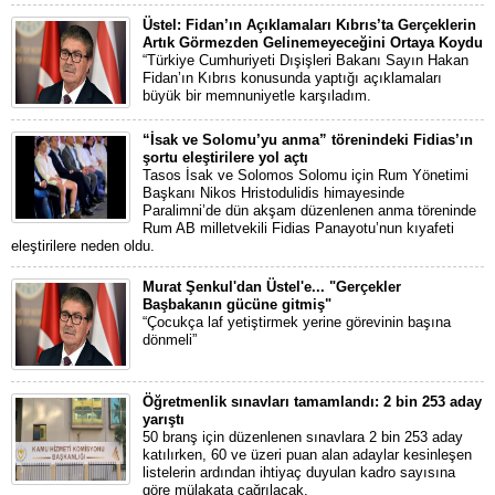
Üstel: Fidan’ın Açıklamaları Kıbrıs’ta Gerçeklerin
Artık Görmezden Gelinemeyeceğini Ortaya Koydu
“Türkiye Cumhuriyeti Dışişleri Bakanı Sayın Hakan
Fidan’ın Kıbrıs konusunda yaptığı açıklamaları
büyük bir memnuniyetle karşıladım.
“İsak ve Solomu’yu anma” törenindeki Fidias’ın
şortu eleştirilere yol açtı
Tasos İsak ve Solomos Solomu için Rum Yönetimi
Başkanı Nikos Hristodulidis himayesinde
Paralimni’de dün akşam düzenlenen anma töreninde
Rum AB milletvekili Fidias Panayotu’nun kıyafeti
eleştirilere neden oldu.
Murat Şenkul'dan Üstel'e... "Gerçekler
Başbakanın gücüne gitmiş"
“Çocukça laf yetiştirmek yerine görevinin başına
dönmeli”
Öğretmenlik sınavları tamamlandı: 2 bin 253 aday
yarıştı
50 branş için düzenlenen sınavlara 2 bin 253 aday
katılırken, 60 ve üzeri puan alan adaylar kesinleşen
listelerin ardından ihtiyaç duyulan kadro sayısına
göre mülakata çağrılacak.