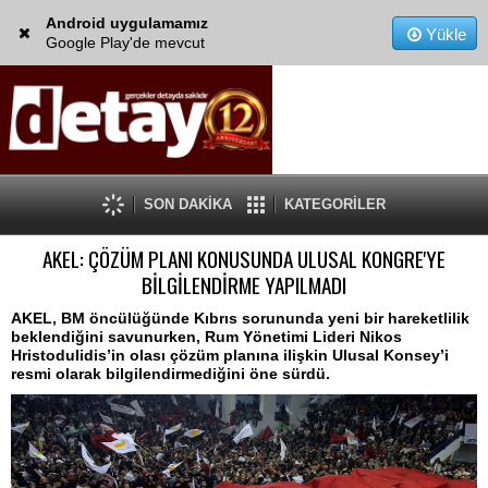
Android uygulamamız
Yükle
Google Play'de mevcut
SON DAKİKA
KATEGORİLER
AKEL: ÇÖZÜM PLANI KONUSUNDA ULUSAL KONGRE'YE
BİLGİLENDİRME YAPILMADI
AKEL, BM öncülüğünde Kıbrıs sorununda yeni bir hareketlilik
beklendiğini savunurken, Rum Yönetimi Lideri Nikos
Hristodulidis’in olası çözüm planına ilişkin Ulusal Konsey’i
resmi olarak bilgilendirmediğini öne sürdü.