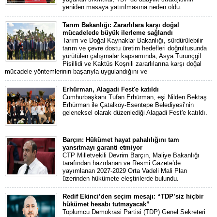
yeniden masaya yatırılmasına neden oldu.
Tarım Bakanlığı: Zararlılara karşı doğal
mücadelede büyük ilerleme sağlandı
Tarım ve Doğal Kaynaklar Bakanlığı, sürdürülebilir
tarım ve çevre dostu üretim hedefleri doğrultusunda
yürütülen çalışmalar kapsamında, Asya Turunçgil
Pisillidi ve Kaktüs Koşnili zararlılarına karşı doğal
mücadele yöntemlerinin başarıyla uygulandığını ve
Erhürman, Alagadi Fest'e katıldı
Cumhurbaşkanı Tufan Erhürman, eşi Nilden Bektaş
Erhürman ile Çatalköy-Esentepe Belediyesi’nin
geleneksel olarak düzenlediği Alagadi Fest'e katıldı.
Barçın: Hükümet hayat pahalılığını tam
yansıtmayı garanti etmiyor
CTP Milletvekili Devrim Barçın, Maliye Bakanlığı
tarafından hazırlanan ve Resmi Gazete’de
yayımlanan 2027-2029 Orta Vadeli Mali Plan
üzerinden hükümete eleştirilerde bulundu.
Redif Ekinci’den seçim mesajı: “TDP’siz hiçbir
hükümet hesabı tutmayacak”
Toplumcu Demokrasi Partisi (TDP) Genel Sekreteri