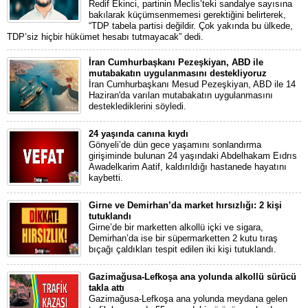
Redif Ekinci, partinin Meclis’teki sandalye sayısına
bakılarak küçümsenmemesi gerektiğini belirterek,
“TDP tabela partisi değildir. Çok yakında bu ülkede,
TDP’siz hiçbir hükümet hesabı tutmayacak” dedi.
İran Cumhurbaşkanı Pezeşkiyan, ABD ile
mutabakatın uygulanmasını destekliyoruz
İran Cumhurbaşkanı Mesud Pezeşkiyan, ABD ile 14
Haziran'da varılan mutabakatın uygulanmasını
desteklediklerini söyledi.
24 yaşında canına kıydı
Gönyeli’de dün gece yaşamını sonlandırma
girişiminde bulunan 24 yaşındaki Abdelhakam Eıdrıs
Awadelkarim Aatif, kaldırıldığı hastanede hayatını
kaybetti.
Girne ve Demirhan’da market hırsızlığı: 2 kişi
tutuklandı
Girne’de bir marketten alkollü içki ve sigara,
Demirhan’da ise bir süpermarketten 2 kutu tıraş
bıçağı çaldıkları tespit edilen iki kişi tutuklandı.
Gazimağusa-Lefkoşa ana yolunda alkollü sürücü
takla attı
Gazimağusa-Lefkoşa ana yolunda meydana gelen