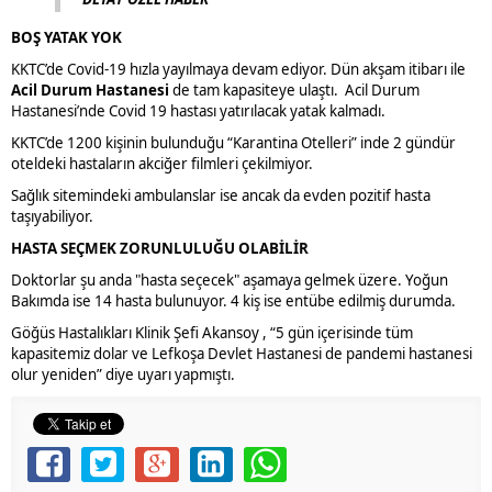
BOŞ YATAK YOK
KKTC’de Covid-19 hızla yayılmaya devam ediyor. Dün akşam itibarı ile
Acil Durum Hastanesi
de tam kapasiteye ulaştı. Acil Durum
Hastanesi’nde Covid 19 hastası yatırılacak yatak kalmadı.
KKTC’de 1200 kişinin bulunduğu “Karantina Otelleri” inde 2 gündür
oteldeki hastaların akciğer filmleri çekilmiyor.
Sağlık sitemindeki ambulanslar ise ancak da evden pozitif hasta
taşıyabiliyor.
HASTA SEÇMEK ZORUNLULUĞU OLABİLİR
Doktorlar şu anda "hasta seçecek" aşamaya gelmek üzere. Yoğun
Bakımda ise 14 hasta bulunuyor. 4 kiş ise entübe edilmiş durumda.
Göğüs Hastalıkları Klinik Şefi Akansoy , “5 gün içerisinde tüm
kapasitemiz dolar ve Lefkoşa Devlet Hastanesi de pandemi hastanesi
olur yeniden” diye uyarı yapmıştı.