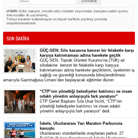
UYARI:
Küfür, hakaret, rencide edici cümleler veya imalar, inançlara saldırı içeren,
imla kuralları ile yazılmamış,
Türkçe karakter kullanılmayan ve büyük harflerle yazılmış yorumlar
onaylanmamaktadır.
SON DAKİKA
GÜÇ-SEN: Silo kazasına benzer bir felaketle karşı
karşıya kalınmaması adına harekete geçtik
GÜÇ-SEN, Toprak Ürünleri Kurumu’na (TÜK) ait
silodakine benzer bir felaketle karşı karşıya
kalınmaması adına harekete geçtiklerini, üyelerinin iş
sağlığı ve güvenliği konusunda bilinçlendirilmesi
amacıyla Gazimağusa Limanı’dan başlayacak eğitimler düzen
“CTP’nin yönettiği belediyeler katılımcı ve insan
odaklı yönetim anlayışıyla fark yaratıyor”
CTP Genel Başkanı Sıla Usar İncirli, “CTP’nin
yönettiği belediyeler katılımcı ve insan odaklı
yönetim anlayışıyla fark yaratıyor” dedi.
İskele, Uluslararası Yarı Maraton Parkuruna
kavuştu
Uluslararası standartlarda onaylanan parkur, 27