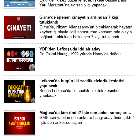
Eylül’de ilk kez düzenlenecek İskele Uluslararası
Yarı Maratonu’na ev sahipliği yapacak.
Girne’de işlenen cinayetin ardından 7 kişi
tutuklandı!
Girne'de, Nizam Allanazarov'un bıçaklanarak hayatını
kaybettiği olayla ilgili soruşturma kapsamında olayla
bağlantılı oldukları belirlenen 7 kişi tutuklandı.
YDP'den Lefkoşa'da iddialı aday
Dr. Özkul Haraç, 1992 yılında Hatay’da doğdu.
Lefkoşa'da bugün iki saatlik elektrik kesintisi
yapılacak
Bugün Lefkoşa’da iki saatlik elektrik kesintisi
yapılacak.
Mağusa'da kim önde? İşte son anket sonuçları...
GMB için yapılan son ankette hangi aday önde çıktı?
İşte son anket sonuçları...