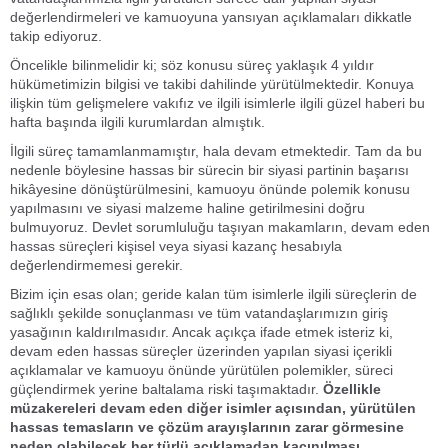
değerlendirmeleri ve kamuoyuna yansıyan açıklamaları dikkatle
takip ediyoruz.
Öncelikle bilinmelidir ki; söz konusu süreç yaklaşık 4 yıldır
hükümetimizin bilgisi ve takibi dahilinde yürütülmektedir. Konuya
ilişkin tüm gelişmelere vakıfız ve ilgili isimlerle ilgili güzel haberi bu
hafta başında ilgili kurumlardan almıştık.
İlgili süreç tamamlanmamıştır, hala devam etmektedir. Tam da bu
nedenle böylesine hassas bir sürecin bir siyasi partinin başarısı
hikâyesine dönüştürülmesini, kamuoyu önünde polemik konusu
yapılmasını ve siyasi malzeme haline getirilmesini doğru
bulmuyoruz. Devlet sorumluluğu taşıyan makamların, devam eden
hassas süreçleri kişisel veya siyasi kazanç hesabıyla
değerlendirmemesi gerekir.
Bizim için esas olan; geride kalan tüm isimlerle ilgili süreçlerin de
sağlıklı şekilde sonuçlanması ve tüm vatandaşlarımızın giriş
yasağının kaldırılmasıdır. Ancak açıkça ifade etmek isteriz ki,
devam eden hassas süreçler üzerinden yapılan siyasi içerikli
açıklamalar ve kamuoyu önünde yürütülen polemikler, süreci
güçlendirmek yerine baltalama riski taşımaktadır.
Özellikle
müzakereleri devam eden diğer isimler açısından, yürütülen
hassas temasların ve çözüm arayışlarının zarar görmesine
neden olabilecek her türlü açıklamadan kaçınılması