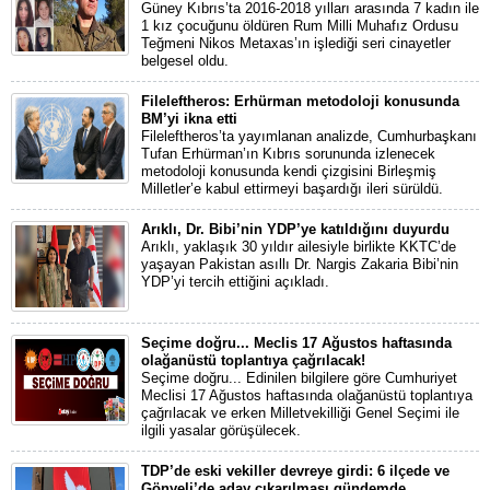
Güney Kıbrıs’ta 2016-2018 yılları arasında 7 kadın ile
1 kız çocuğunu öldüren Rum Milli Muhafız Ordusu
Teğmeni Nikos Metaxas’ın işlediği seri cinayetler
belgesel oldu.
Fileleftheros: Erhürman metodoloji konusunda
BM’yi ikna etti
Fileleftheros’ta yayımlanan analizde, Cumhurbaşkanı
Tufan Erhürman’ın Kıbrıs sorununda izlenecek
metodoloji konusunda kendi çizgisini Birleşmiş
Milletler’e kabul ettirmeyi başardığı ileri sürüldü.
Arıklı, Dr. Bibi’nin YDP’ye katıldığını duyurdu
Arıklı, yaklaşık 30 yıldır ailesiyle birlikte KKTC’de
yaşayan Pakistan asıllı Dr. Nargis Zakaria Bibi’nin
YDP’yi tercih ettiğini açıkladı.
Seçime doğru... Meclis 17 Ağustos haftasında
olağanüstü toplantıya çağrılacak!
Seçime doğru... Edinilen bilgilere göre Cumhuriyet
Meclisi 17 Ağustos haftasında olağanüstü toplantıya
çağrılacak ve erken Milletvekilliği Genel Seçimi ile
ilgili yasalar görüşülecek.
TDP’de eski vekiller devreye girdi: 6 ilçede ve
Gönyeli’de aday çıkarılması gündemde