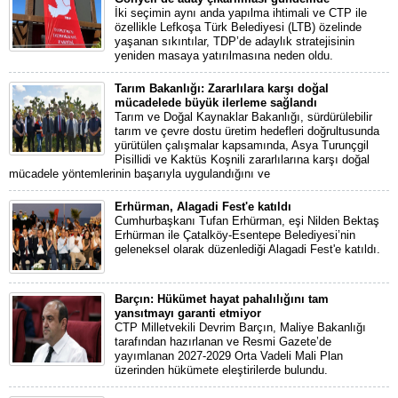
İki seçimin aynı anda yapılma ihtimali ve CTP ile
özellikle Lefkoşa Türk Belediyesi (LTB) özelinde
yaşanan sıkıntılar, TDP’de adaylık stratejisinin
yeniden masaya yatırılmasına neden oldu.
Tarım Bakanlığı: Zararlılara karşı doğal
mücadelede büyük ilerleme sağlandı
Tarım ve Doğal Kaynaklar Bakanlığı, sürdürülebilir
tarım ve çevre dostu üretim hedefleri doğrultusunda
yürütülen çalışmalar kapsamında, Asya Turunçgil
Pisillidi ve Kaktüs Koşnili zararlılarına karşı doğal
mücadele yöntemlerinin başarıyla uygulandığını ve
Erhürman, Alagadi Fest'e katıldı
Cumhurbaşkanı Tufan Erhürman, eşi Nilden Bektaş
Erhürman ile Çatalköy-Esentepe Belediyesi’nin
geleneksel olarak düzenlediği Alagadi Fest'e katıldı.
Barçın: Hükümet hayat pahalılığını tam
yansıtmayı garanti etmiyor
CTP Milletvekili Devrim Barçın, Maliye Bakanlığı
tarafından hazırlanan ve Resmi Gazete’de
yayımlanan 2027-2029 Orta Vadeli Mali Plan
üzerinden hükümete eleştirilerde bulundu.