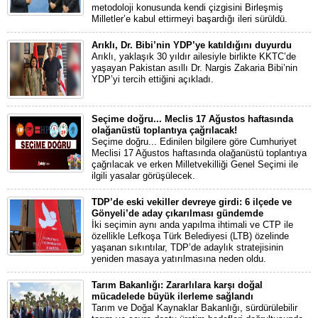
metodoloji konusunda kendi çizgisini Birleşmiş
Milletler’e kabul ettirmeyi başardığı ileri sürüldü.
Arıklı, Dr. Bibi’nin YDP’ye katıldığını duyurdu
Arıklı, yaklaşık 30 yıldır ailesiyle birlikte KKTC’de
yaşayan Pakistan asıllı Dr. Nargis Zakaria Bibi’nin
YDP’yi tercih ettiğini açıkladı.
Seçime doğru... Meclis 17 Ağustos haftasında
olağanüstü toplantıya çağrılacak!
Seçime doğru... Edinilen bilgilere göre Cumhuriyet
Meclisi 17 Ağustos haftasında olağanüstü toplantıya
çağrılacak ve erken Milletvekilliği Genel Seçimi ile
ilgili yasalar görüşülecek.
TDP’de eski vekiller devreye girdi: 6 ilçede ve
Gönyeli’de aday çıkarılması gündemde
İki seçimin aynı anda yapılma ihtimali ve CTP ile
özellikle Lefkoşa Türk Belediyesi (LTB) özelinde
yaşanan sıkıntılar, TDP’de adaylık stratejisinin
yeniden masaya yatırılmasına neden oldu.
Tarım Bakanlığı: Zararlılara karşı doğal
mücadelede büyük ilerleme sağlandı
Tarım ve Doğal Kaynaklar Bakanlığı, sürdürülebilir