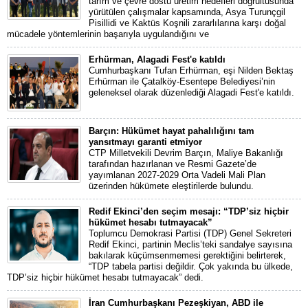
tarım ve çevre dostu üretim hedefleri doğrultusunda
yürütülen çalışmalar kapsamında, Asya Turunçgil
Pisillidi ve Kaktüs Koşnili zararlılarına karşı doğal
mücadele yöntemlerinin başarıyla uygulandığını ve
Erhürman, Alagadi Fest'e katıldı
Cumhurbaşkanı Tufan Erhürman, eşi Nilden Bektaş
Erhürman ile Çatalköy-Esentepe Belediyesi’nin
geleneksel olarak düzenlediği Alagadi Fest'e katıldı.
Barçın: Hükümet hayat pahalılığını tam
yansıtmayı garanti etmiyor
CTP Milletvekili Devrim Barçın, Maliye Bakanlığı
tarafından hazırlanan ve Resmi Gazete’de
yayımlanan 2027-2029 Orta Vadeli Mali Plan
üzerinden hükümete eleştirilerde bulundu.
Redif Ekinci’den seçim mesajı: “TDP’siz hiçbir
hükümet hesabı tutmayacak”
Toplumcu Demokrasi Partisi (TDP) Genel Sekreteri
Redif Ekinci, partinin Meclis’teki sandalye sayısına
bakılarak küçümsenmemesi gerektiğini belirterek,
“TDP tabela partisi değildir. Çok yakında bu ülkede,
TDP’siz hiçbir hükümet hesabı tutmayacak” dedi.
İran Cumhurbaşkanı Pezeşkiyan, ABD ile