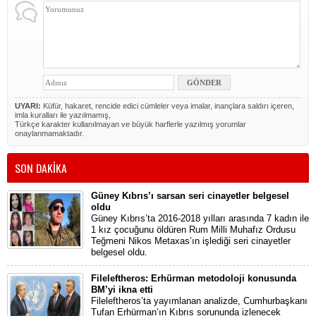
UYARI:
Küfür, hakaret, rencide edici cümleler veya imalar, inançlara saldırı içeren,
imla kuralları ile yazılmamış,
Türkçe karakter kullanılmayan ve büyük harflerle yazılmış yorumlar
onaylanmamaktadır.
SON DAKİKA
Güney Kıbrıs’ı sarsan seri cinayetler belgesel
oldu
Güney Kıbrıs’ta 2016-2018 yılları arasında 7 kadın ile
1 kız çocuğunu öldüren Rum Milli Muhafız Ordusu
Teğmeni Nikos Metaxas’ın işlediği seri cinayetler
belgesel oldu.
Fileleftheros: Erhürman metodoloji konusunda
BM’yi ikna etti
Fileleftheros’ta yayımlanan analizde, Cumhurbaşkanı
Tufan Erhürman’ın Kıbrıs sorununda izlenecek