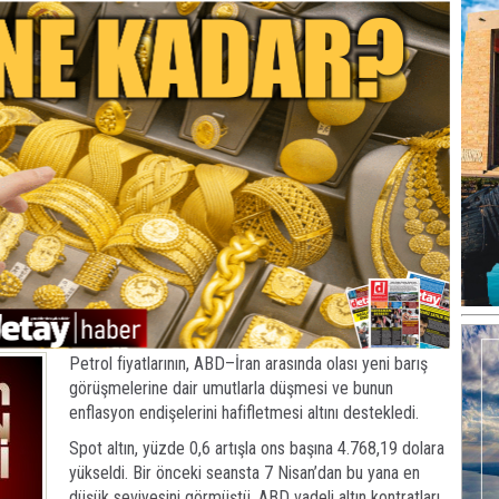
Petrol fiyatlarının, ABD–İran arasında olası yeni barış
görüşmelerine dair umutlarla düşmesi ve bunun
enflasyon endişelerini hafifletmesi altını destekledi.
Spot altın, yüzde 0,6 artışla ons başına 4.768,19 dolara
yükseldi. Bir önceki seansta 7 Nisan’dan bu yana en
düşük seviyesini görmüştü. ABD vadeli altın kontratları