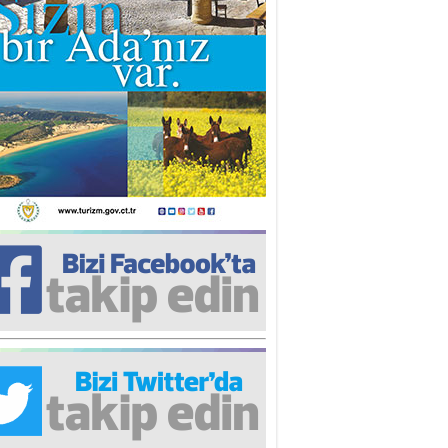
iz TUNCEL
öz göre göre…
ner ULUTAŞ
şallah St. Lois ile Hakkaido
ası gibi olmayız !...
i KİŞMİR
IRSAT VE KORKU
rgut ÇALICI
i Lakırdı da benden!
d. Doç. Ercan HOŞKARA
atırım Yapmazsan Var Olamazsın:
edefteki Kurum Kıb-Tek
na Sarro
şıma gelen skandal olayı