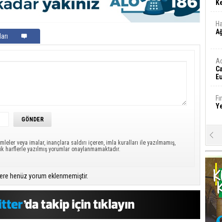
Ke
Ha
A
arı
A
C
Eu
Tü
y
Fı
Y
E
mleler veya imalar, inançlara saldırı içeren, imla kuralları ile yazılmamış,
Ba
ük harflerle yazılmış yorumlar onaylanmamaktadır.
iş
Ar
ere henüz yorum eklenmemiştir.
2
Fa
S