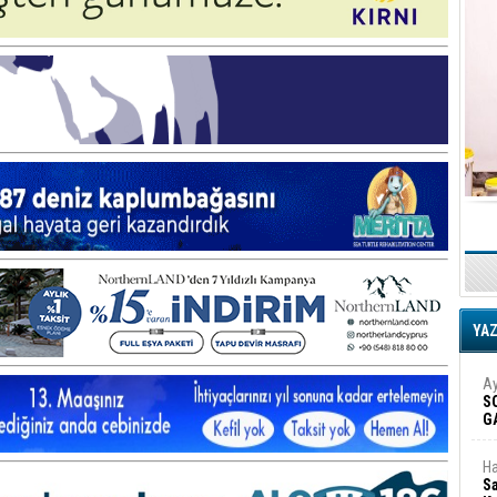
YA
Ay
S
G
D
Ha
Sa