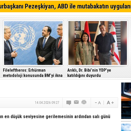
Gazimağusa-Lefkoşa ana yolunda alkollü sürücü takla a
rbaşkanı Pezeşkiyan, ABD ile mutabakatın uygulan
Eğlence mekanına tabanca ile gitti, tutuklandı
Trafik denetimlerinde 520 sürücü rapor edildi
Fileleftheros: Erhürman
Arıklı, Dr. Bibi’nin YDP’ye
metodoloji konusunda BM’yi ikna
katıldığını duyurdu
etti
14.04.2026 09:27
anın en düşük seviyesine gerilemesinin ardından salı günü