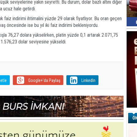
üşük seviyelerine yakın seyretti. Bu durum, dolar bazlı altını diğer
ha ucuz hale getirdi.
ık faiz indirimi ihtimalini yüzde 29 olarak fiyatlıyor. Bu oran geçen
ş öncesinde ise bu yıl iki faiz indirimi bekleniyordu.
şla 76,27 dolara yükselirken, platin yüzde 0,1 artarak 2.071,75
 1.576,23 dolar seviyesine yükseldi.
etle
Google+'da Paylaş
LinkedIn
ÖN