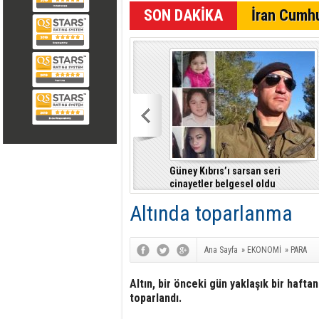
SON DAKİKA
İran Cumhu
Güney Kıbrıs’ı sarsan seri
cinayetler belgesel oldu
Altında toparlanma
Ana Sayfa
»
EKONOMİ
»
PARA
Altın, bir önceki gün yaklaşık bir haft
toparlandı.