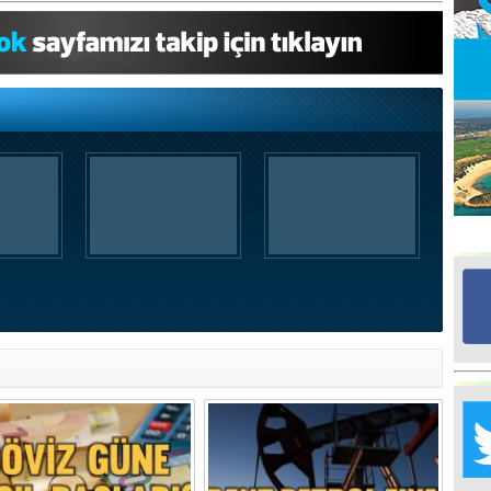
Ed
G
Ta
İn
Ad
Al
F
Tu
İk
Yr
Y
H
Ra
Ba