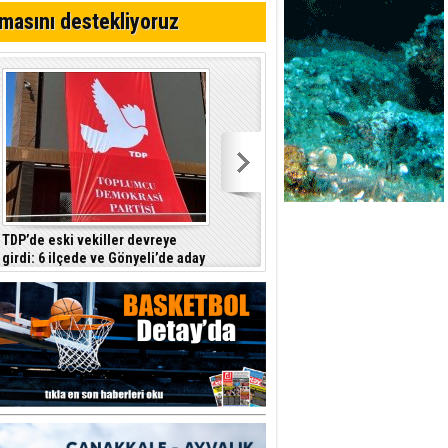
ttı
masını destekliyoruz
TDP’de eski vekiller devreye
Barçın: Hükümet hayat pahalılığını
girdi: 6 ilçede ve Gönyeli’de aday
tam yansıtmayı garanti etmiyor
çıkarılması gündemde