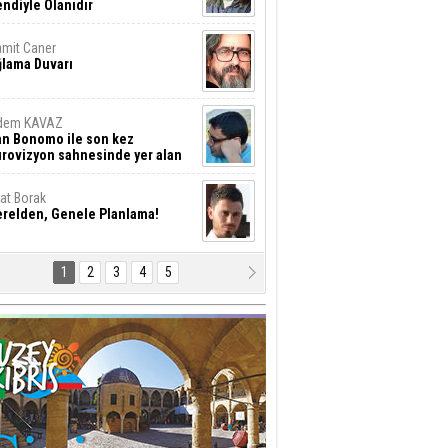
ndiyle Olanıdır
mit Caner
ğlama Duvarı
dem KAVAZ
an Bonomo ile son kez
rovizyon sahnesinde yer alan
rkiye 10 yıl aradan sonra
eniden yarışmaya dönecek mi?
rat Borak
erelden, Genele Planlama!
1
2
3
4
5
rkut YILMABAŞAR
yrak tartışmaları ve ihalesiz
ler!
if Alasya
015 SONRASI VE AKINCI.
tma Baysal
URLAR İÇİ’NDE KOLAYDIR ÖLMEK