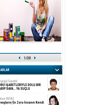
1/20
ZARLAR
şegül Garabli
ORU İŞARETLERİYLE DOLU BİR
ARİP DAVA… YA SUÇLU
EĞİLSE???
tice İNTAÇ
vaşların En Zoru İnsanın Kendi