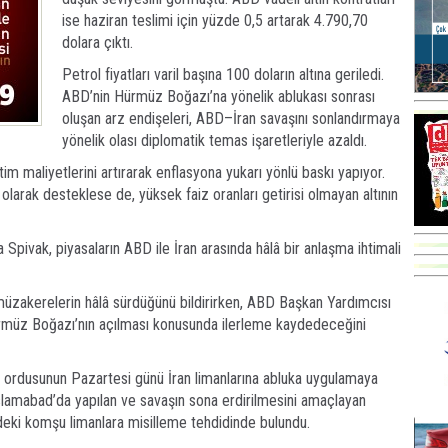
ise haziran teslimi için yüzde 0,5 artarak 4.790,70
dolara çıktı.
Petrol fiyatları varil başına 100 doların altına geriledi.
ABD’nin Hürmüz Boğazı’na yönelik ablukası sonrası
oluşan arz endişeleri, ABD–İran savaşını sonlandırmaya
yönelik olası diplomatik temas işaretleriyle azaldı.
tim maliyetlerini artırarak enflasyona yukarı yönlü baskı yapıyor.
 olarak desteklese de, yüksek faiz oranları getirisi olmayan altının
 Spivak, piyasaların ABD ile İran arasında hâlâ bir anlaşma ihtimali
müzakerelerin hâlâ sürdüğünü bildirirken, ABD Başkan Yardımcısı
ürmüz Boğazı’nın açılması konusunda ilerleme kaydedeceğini
ordusunun Pazartesi günü İran limanlarına abluka uygulamaya
 İslamabad’da yapılan ve savaşın sona erdirilmesini amaçlayan
eki komşu limanlara misilleme tehdidinde bulundu.