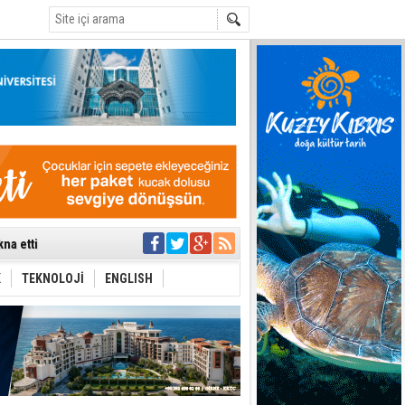
C
na etti
tü toplantıya
’de aday
K
TEKNOLOJİ
ENGLISH
yük ilerleme
ti etmiyor
t hesabı
uygulanmasını
ı