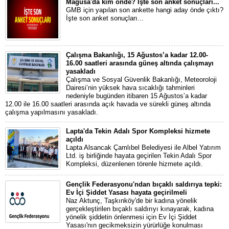
Mağusa'da kim önde? İşte son anket sonuçları...
GMB için yapılan son ankette hangi aday önde çıktı?
İşte son anket sonuçları...
Çalışma Bakanlığı, 15 Ağustos’a kadar 12.00-
16.00 saatleri arasında güneş altında çalışmayı
yasakladı
Çalışma ve Sosyal Güvenlik Bakanlığı, Meteoroloji
Dairesi’nin yüksek hava sıcaklığı tahminleri
nedeniyle bugünden itibaren 15 Ağustos’a kadar
12.00 ile 16.00 saatleri arasında açık havada ve sürekli güneş altında
çalışma yapılmasını yasakladı.
Lapta'da Tekin Adalı Spor Kompleksi hizmete
açıldı
Lapta Alsancak Çamlıbel Belediyesi ile Albel Yatırım
Ltd. iş birliğinde hayata geçirilen Tekin Adalı Spor
Kompleksi, düzenlenen törenle hizmete açıldı.
Gençlik Federasyonu'ndan bıçaklı saldırıya tepki:
Ev İçi Şiddet Yasası hayata geçirilmeli
Naz Aktunç, Taşkınköy'de bir kadına yönelik
gerçekleştirilen bıçaklı saldırıyı kınayarak, kadına
yönelik şiddetin önlenmesi için Ev İçi Şiddet
Yasası'nın gecikmeksizin yürürlüğe konulması