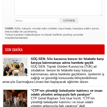
UYARI:
Küfür, hakaret, rencide edici cümleler veya imalar, inançlara saldırı içeren,
imla kuralları ile yazılmamış,
Türkçe karakter kullanılmayan ve büyük harflerle yazılmış yorumlar
onaylanmamaktadır.
SON DAKİKA
GÜÇ-SEN: Silo kazasına benzer bir felaketle karşı
karşıya kalınmaması adına harekete geçtik
GÜÇ-SEN, Toprak Ürünleri Kurumu’na (TÜK) ait
silodakine benzer bir felaketle karşı karşıya
kalınmaması adına harekete geçtiklerini, üyelerinin iş
sağlığı ve güvenliği konusunda bilinçlendirilmesi
amacıyla Gazimağusa Limanı’dan başlayacak eğitimler düzen
“CTP’nin yönettiği belediyeler katılımcı ve insan
odaklı yönetim anlayışıyla fark yaratıyor”
CTP Genel Başkanı Sıla Usar İncirli, “CTP’nin
yönettiği belediyeler katılımcı ve insan odaklı
yönetim anlayışıyla fark yaratıyor” dedi.