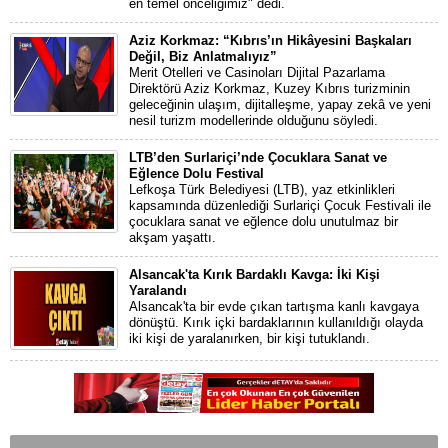
en temel önceliğimiz" dedi.
Aziz Korkmaz: “Kıbrıs’ın Hikâyesini Başkaları
Değil, Biz Anlatmalıyız”
Merit Otelleri ve Casinoları Dijital Pazarlama
Direktörü Aziz Korkmaz, Kuzey Kıbrıs turizminin
geleceğinin ulaşım, dijitalleşme, yapay zekâ ve yeni
nesil turizm modellerinde olduğunu söyledi.
LTB’den Surlariçi’nde Çocuklara Sanat ve
Eğlence Dolu Festival
Lefkoşa Türk Belediyesi (LTB), yaz etkinlikleri
kapsamında düzenlediği Surlariçi Çocuk Festivali ile
çocuklara sanat ve eğlence dolu unutulmaz bir
akşam yaşattı.
Alsancak'ta Kırık Bardaklı Kavga: İki Kişi
Yaralandı
Alsancak'ta bir evde çıkan tartışma kanlı kavgaya
dönüştü. Kırık içki bardaklarının kullanıldığı olayda
iki kişi de yaralanırken, bir kişi tutuklandı.