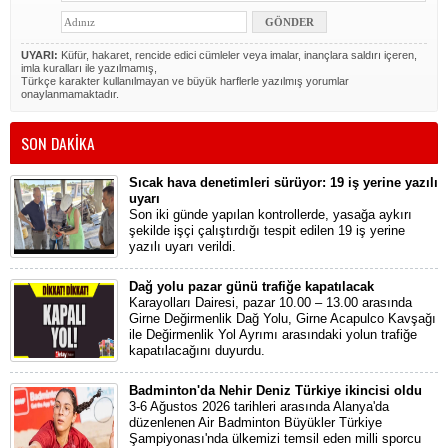
UYARI:
Küfür, hakaret, rencide edici cümleler veya imalar, inançlara saldırı içeren,
imla kuralları ile yazılmamış,
Türkçe karakter kullanılmayan ve büyük harflerle yazılmış yorumlar
onaylanmamaktadır.
SON DAKİKA
Sıcak hava denetimleri sürüyor: 19 iş yerine yazılı
uyarı
Son iki günde yapılan kontrollerde, yasağa aykırı
şekilde işçi çalıştırdığı tespit edilen 19 iş yerine
yazılı uyarı verildi.
Dağ yolu pazar günü trafiğe kapatılacak
Karayolları Dairesi, pazar 10.00 – 13.00 arasında
Girne Değirmenlik Dağ Yolu, Girne Acapulco Kavşağı
ile Değirmenlik Yol Ayrımı arasındaki yolun trafiğe
kapatılacağını duyurdu.
Badminton'da Nehir Deniz Türkiye ikincisi oldu
3-6 Ağustos 2026 tarihleri arasında Alanya'da
düzenlenen Air Badminton Büyükler Türkiye
Şampiyonası'nda ülkemizi temsil eden milli sporcu