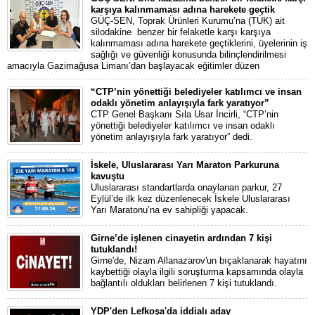
karşıya kalınmaması adına harekete geçtik
GÜÇ-SEN, Toprak Ürünleri Kurumu’na (TÜK) ait
silodakine benzer bir felaketle karşı karşıya
kalınmaması adına harekete geçtiklerini, üyelerinin iş
sağlığı ve güvenliği konusunda bilinçlendirilmesi
amacıyla Gazimağusa Limanı’dan başlayacak eğitimler düzen
“CTP’nin yönettiği belediyeler katılımcı ve insan
odaklı yönetim anlayışıyla fark yaratıyor”
CTP Genel Başkanı Sıla Usar İncirli, “CTP’nin
yönettiği belediyeler katılımcı ve insan odaklı
yönetim anlayışıyla fark yaratıyor” dedi.
İskele, Uluslararası Yarı Maraton Parkuruna
kavuştu
Uluslararası standartlarda onaylanan parkur, 27
Eylül’de ilk kez düzenlenecek İskele Uluslararası
Yarı Maratonu’na ev sahipliği yapacak.
Girne’de işlenen cinayetin ardından 7 kişi
tutuklandı!
Girne'de, Nizam Allanazarov'un bıçaklanarak hayatını
kaybettiği olayla ilgili soruşturma kapsamında olayla
bağlantılı oldukları belirlenen 7 kişi tutuklandı.
YDP'den Lefkoşa'da iddialı aday