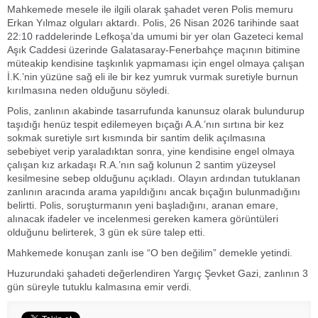
Mahkemede mesele ile ilgili olarak şahadet veren Polis memuru
Erkan Yılmaz olguları aktardı. Polis, 26 Nisan 2026 tarihinde saat
22:10 raddelerinde Lefkoşa’da umumi bir yer olan Gazeteci kemal
Aşık Caddesi üzerinde Galatasaray-Fenerbahçe maçının bitimine
müteakip kendisine taşkınlık yapmaması için engel olmaya çalışan
İ.K.’nin yüzüne sağ eli ile bir kez yumruk vurmak suretiyle burnun
kırılmasına neden olduğunu söyledi.
Polis, zanlının akabinde tasarrufunda kanunsuz olarak bulundurup
taşıdığı henüz tespit edilemeyen bıçağı A.A.’nın sırtına bir kez
sokmak suretiyle sırt kısmında bir santim delik açılmasına
sebebiyet verip yaraladıktan sonra, yine kendisine engel olmaya
çalışan kız arkadaşı R.A.’nın sağ kolunun 2 santim yüzeysel
kesilmesine sebep olduğunu açıkladı. Olayın ardından tutuklanan
zanlının aracında arama yapıldığını ancak bıçağın bulunmadığını
belirtti. Polis, soruşturmanın yeni başladığını, aranan emare,
alınacak ifadeler ve incelenmesi gereken kamera görüntüleri
olduğunu belirterek, 3 gün ek süre talep etti.
Mahkemede konuşan zanlı ise “O ben değilim” demekle yetindi.
Huzurundaki şahadeti değerlendiren Yargıç Şevket Gazi, zanlının 3
gün süreyle tutuklu kalmasına emir verdi.