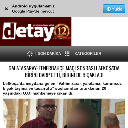
Android uygulamamız
Yükle
Google Play'de mevcut
SON DAKİKA
KATEGORİLER
GALATASARAY-FENERBAHÇE MAÇI SONRASI LAFKOŞA'DA
BİRİNİ DARP ETTİ, BİRİNİ DE BIÇAKLADI
Lefkoşa’da meydana gelen “Vahim zarar, yaralama, kanunsuz
bıçak taşıma ve tasarrufu” suçlarından tutuklanan 20
yaşındaki Ö.O. mahkemeye çıkarıldı.