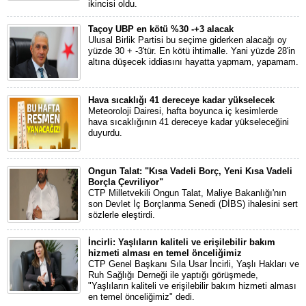
ikincisi oldu.
Taçoy UBP en kötü %30 -+3 alacak
Ulusal Birlik Partisi bu seçime giderken alacağı oy
yüzde 30 + -3'tür. En kötü ihtimalle. Yani yüzde 28'in
altına düşecek iddiasını hayatta yapmam, yapamam.
Hava sıcaklığı 41 dereceye kadar yükselecek
Meteoroloji Dairesi, hafta boyunca iç kesimlerde
hava sıcaklığının 41 dereceye kadar yükseleceğini
duyurdu.
Ongun Talat: "Kısa Vadeli Borç, Yeni Kısa Vadeli
Borçla Çevriliyor"
CTP Milletvekili Ongun Talat, Maliye Bakanlığı'nın
son Devlet İç Borçlanma Senedi (DİBS) ihalesini sert
sözlerle eleştirdi.
İncirli: Yaşlıların kaliteli ve erişilebilir bakım
hizmeti alması en temel önceliğimiz
CTP Genel Başkanı Sıla Usar İncirli, Yaşlı Hakları ve
Ruh Sağlığı Derneği ile yaptığı görüşmede,
"Yaşlıların kaliteli ve erişilebilir bakım hizmeti alması
en temel önceliğimiz" dedi.