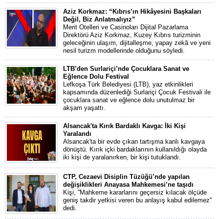
Aziz Korkmaz: “Kıbrıs’ın Hikâyesini Başkaları
Değil, Biz Anlatmalıyız”
Merit Otelleri ve Casinoları Dijital Pazarlama
Direktörü Aziz Korkmaz, Kuzey Kıbrıs turizminin
geleceğinin ulaşım, dijitalleşme, yapay zekâ ve yeni
nesil turizm modellerinde olduğunu söyledi.
LTB’den Surlariçi’nde Çocuklara Sanat ve
Eğlence Dolu Festival
Lefkoşa Türk Belediyesi (LTB), yaz etkinlikleri
kapsamında düzenlediği Surlariçi Çocuk Festivali ile
çocuklara sanat ve eğlence dolu unutulmaz bir
akşam yaşattı.
Alsancak'ta Kırık Bardaklı Kavga: İki Kişi
Yaralandı
Alsancak'ta bir evde çıkan tartışma kanlı kavgaya
dönüştü. Kırık içki bardaklarının kullanıldığı olayda
iki kişi de yaralanırken, bir kişi tutuklandı.
CTP, Cezaevi Disiplin Tüzüğü’nde yapılan
değişiklikleri Anayasa Mahkemesi’ne taşıdı
Kişi, ''Mahkeme kararlarını geçersiz kılacak ölçüde
geniş takdir yetkisi veren bu anlayış kabul edilemez''
dedi.