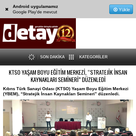
Android uygulamamız
Yükle
Google Play'de mevcut
SON DAKİKA
KATEGORİLER
KTSO YAŞAM BOYU EĞİTİM MERKEZİ, “STRATEJİK İNSAN
KAYNAKLARI SEMİNERİ” DÜZENLEDİ
Kıbrıs Türk Sanayi Odası (KTSO) Yaşam Boyu Eğitim Merkezi
(YBEM), “Stratejik İnsan Kaynakları Semineri” düzenledi.