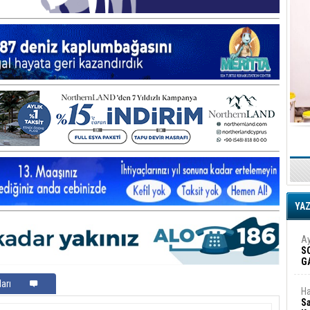
YA
Ay
S
G
D
arı
Ha
Sa