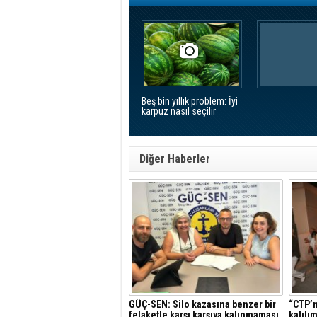
Beş bin yıllık problem: İyi
karpuz nasıl seçilir
Diğer Haberler
GÜÇ-SEN: Silo kazasına benzer bir
“CTP’n
felaketle karşı karşıya kalınmaması
katılı