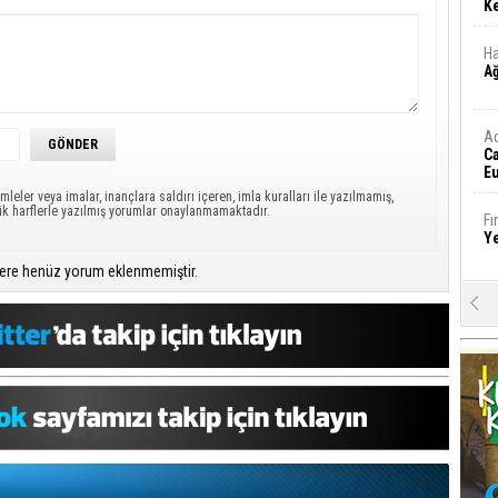
Ke
Ha
A
A
C
Eu
Tü
mleler veya imalar, inançlara saldırı içeren, imla kuralları ile yazılmamış,
y
ük harflerle yazılmış yorumlar onaylanmamaktadır.
Fı
Y
ere henüz yorum eklenmemiştir.
E
Ba
iş
Ar
2
Fa
S