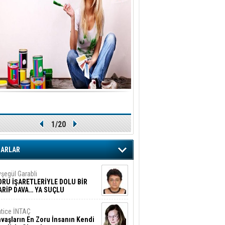
1/20
ZARLAR
şegül Garabli
ORU İŞARETLERİYLE DOLU BİR
ARİP DAVA… YA SUÇLU
EĞİLSE???
tice İNTAÇ
vaşların En Zoru İnsanın Kendi