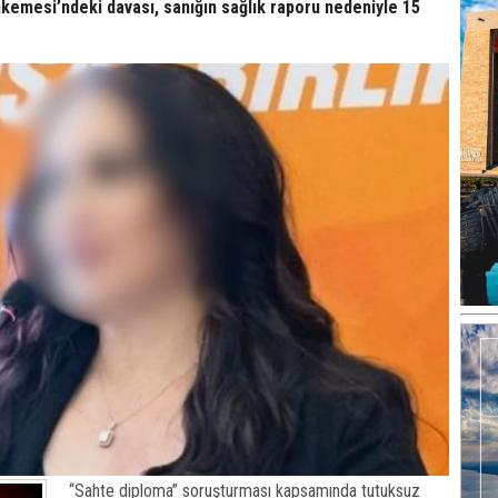
kemesi’ndeki davası, sanığın sağlık raporu nedeniyle 15
“Sahte diploma” soruşturması kapsamında tutuksuz