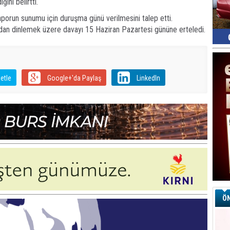
ni belirtti.
aporun sunumu için duruşma günü verilmesini talep etti.
ordan dinlemek üzere davayı 15 Haziran Pazartesi gününe erteledi.
etle
Google+'da Paylaş
LinkedIn
ÖN