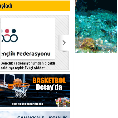
i
aşladı
Gençlik Federasyonu'ndan bıçaklı
Kıbrıs Türk Polis Mensupları
saldırıya tepki: Ev İçi Şiddet
Derneği, CTP’yi ziyaret etti
F
Yasası hayata geçirilmeli