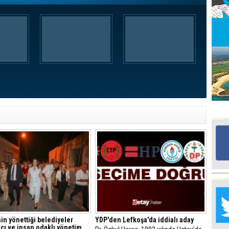
Ed
G
Ta
İn
Ad
Al
F
Tu
İk
Yr
Y
H
Ra
in yönettiği belediyeler
YDP'den Lefkoşa'da iddialı aday
Ba
mcı ve insan odaklı yönetim