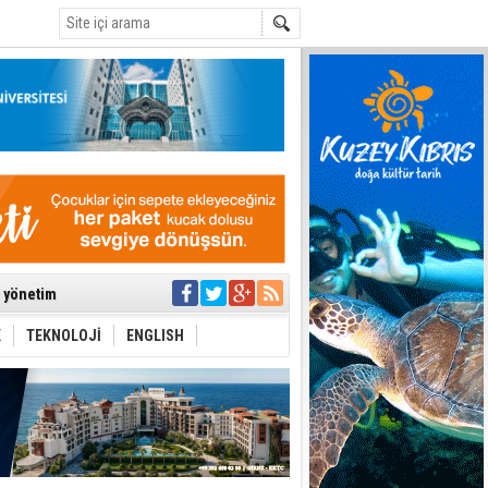
C
ıya kalınmaması
ı yönetim
K
TEKNOLOJİ
ENGLISH
eri arasında
i Şiddet Yasası
ti