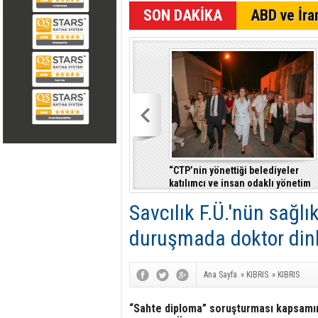
SON DAKİKA
ABD ve İran
“CTP’nin yönettiği belediyeler
katılımcı ve insan odaklı yönetim
anlayışıyla fark yaratıyor”
Savcılık F.Ü.'nün sağlık
duruşmada doktor din
Ana Sayfa
»
KIBRIS
»
KIBRIS
“Sahte diploma” soruşturması kapsamın