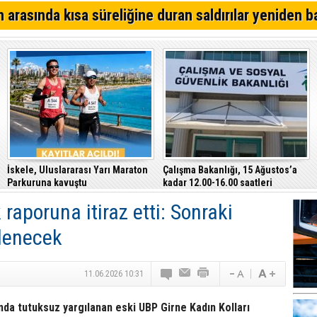
Kıbrıs Türk Polis Mensupları Derneği, CTP’yi ziyaret ett
 arasında kısa süreliğine duran saldırılar yeniden b
64. Geleneksel Mehmetçik Üzüm Festivali başladı
Özersay, DAÜ-SEN yetkilileriyle bir araya geldi
İskele, Uluslararası Yarı Maraton
Çalışma Bakanlığı, 15 Ağustos’a
Parkuruna kavuştu
kadar 12.00-16.00 saatleri
arasında güneş altında çalışmayı
 raporuna itiraz etti: Sonraki
yasakladı
lenecek
11.06.2026 10:31
da tutuksuz yargılanan eski UBP Girne Kadın Kolları