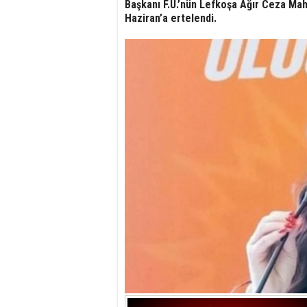
Başkanı F.Ü.’nün Lefkoşa Ağır Ceza Mah
Haziran’a ertelendi.