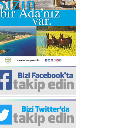
iz TUNCEL
öz göre göre…
ner ULUTAŞ
şallah St. Lois ile Hakkaido
ası gibi olmayız !...
i KİŞMİR
IRSAT VE KORKU
rgut ÇALICI
i Lakırdı da benden!
d. Doç. Ercan HOŞKARA
atırım Yapmazsan Var Olamazsın:
edefteki Kurum Kıb-Tek
na Sarro
şıma gelen skandal olayı