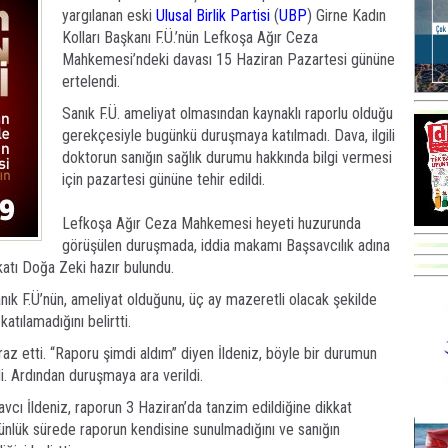
yargılanan eski
Ulusal Birlik Partisi
(
UBP
) Girne Kadın
Kolları Başkanı F.Ü.’nün Lefkoşa Ağır Ceza
Mahkemesi’ndeki davası 15 Haziran Pazartesi gününe
ertelendi.
Sanık F.Ü. ameliyat olmasından kaynaklı raporlu olduğu
gerekçesiyle bugünkü duruşmaya katılmadı. Dava, ilgili
doktorun sanığın sağlık durumu hakkında bilgi vermesi
için pazartesi gününe tehir edildi.
Lefkoşa Ağır Ceza Mahkemesi heyeti huzurunda
görüşülen duruşmada, iddia makamı Başsavcılık adına
katı Doğa Zeki hazır bulundu.
k F.Ü’nün, ameliyat olduğunu, üç ay mazeretli olacak şekilde
tılamadığını belirtti.
raz etti. “Raporu şimdi aldım” diyen İldeniz, böyle bir durumun
. Ardından duruşmaya ara verildi.
vcı İldeniz, raporun 3 Haziran’da tanzim edildiğine dikkat
lük sürede raporun kendisine sunulmadığını ve sanığın