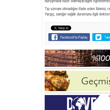
duruşmada hazır olamayacağını öğrenemediği
Tıp uzmanı olmadığını ifade eden İldeniz, r
Yargıç, sanığın sağlık durumunu ilgili dokt
Facebook'ta Paylaş
Twe