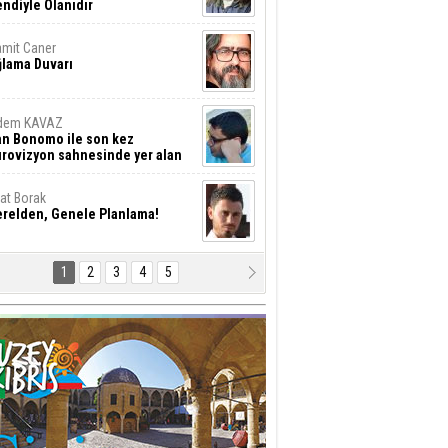
ndiyle Olanıdır
mit Caner
ğlama Duvarı
dem KAVAZ
an Bonomo ile son kez
rovizyon sahnesinde yer alan
rkiye 10 yıl aradan sonra
eniden yarışmaya dönecek mi?
rat Borak
erelden, Genele Planlama!
1
2
3
4
5
rkut YILMABAŞAR
yrak tartışmaları ve ihalesiz
ler!
if Alasya
015 SONRASI VE AKINCI.
tma Baysal
URLAR İÇİ’NDE KOLAYDIR ÖLMEK