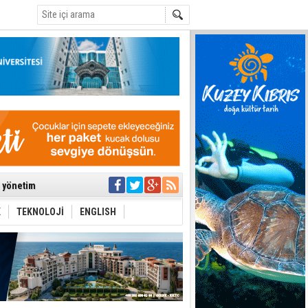
C
ıya kalınmaması
ı yönetim
K
TEKNOLOJİ
ENGLISH
eri arasında
i Şiddet Yasası
ti