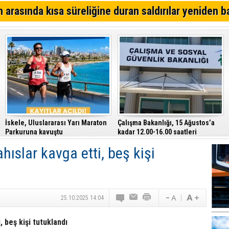
Kıbrıs Türk Polis Mensupları Derneği, CTP’yi ziyaret ett
 arasında kısa süreliğine duran saldırılar yeniden b
64. Geleneksel Mehmetçik Üzüm Festivali başladı
Özersay, DAÜ-SEN yetkilileriyle bir araya geldi
İskele, Uluslararası Yarı Maraton
Çalışma Bakanlığı, 15 Ağustos’a
Parkuruna kavuştu
kadar 12.00-16.00 saatleri
arasında güneş altında çalışmayı
hıslar kavga etti, beş kişi
yasakladı
25.10.2025 14:04
, beş kişi tutuklandı