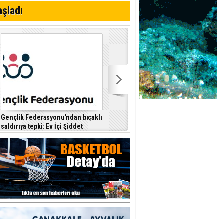
i
aşladı
Gençlik Federasyonu'ndan bıçaklı
Kıbrıs Türk Polis Mensupları
saldırıya tepki: Ev İçi Şiddet
Derneği, CTP’yi ziyaret etti
F
Yasası hayata geçirilmeli