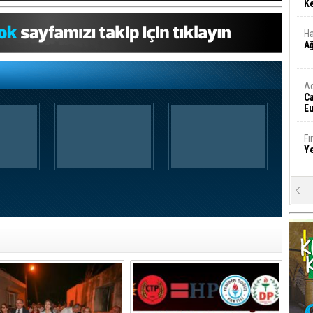
Ke
Ha
A
A
C
Eu
Tü
y
Fı
Y
E
Ba
iş
Ar
2
Fa
S