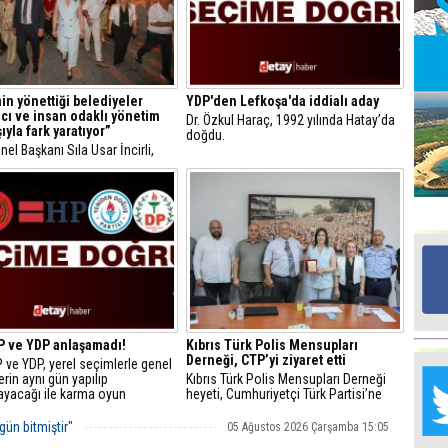
Ed
G
in yönettiği belediyeler
YDP'den Lefkoşa'da iddialı aday
mcı ve insan odaklı yönetim
Dr. Özkul Haraç, 1992 yılında Hatay’da
Ta
ıyla fark yaratıyor”
doğdu.
İn
el Başkanı Sıla Usar İncirli,
Ad
n yönettiği belediyeler katılımcı
n odaklı yönetim anlayışıyla
ratıyor” dedi.
Al
F
Tu
İk
P ve YDP anlaşamadı!
Kıbrıs Türk Polis Mensupları
Yr
Derneği, CTP’yi ziyaret etti
 ve YDP, yerel seçimlerle genel
Y
rin aynı gün yapılıp
Kıbrıs Türk Polis Mensupları Derneği
H
ayacağı ile karma oyun
heyeti, Cumhuriyetçi Türk Partisi’ne
lmasına ilişkin henüz ortak bir
(CTP) teşekkür ve nezaket ziyaretinde
lınmadığını açıkladı.
bulundu.
Ra
gün bitmiştir"
05 Ağustos 2026 Çarşamba 15:05
Ba