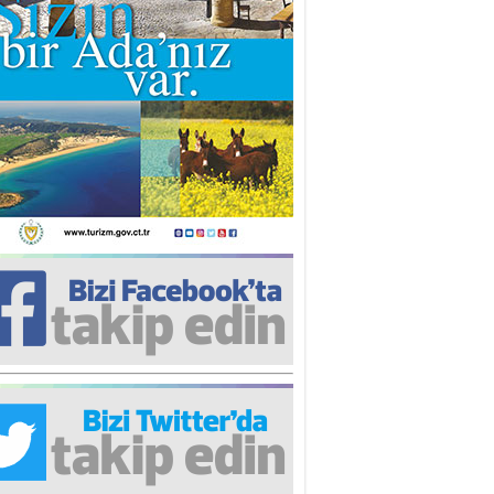
iz TUNCEL
öz göre göre…
ner ULUTAŞ
şallah St. Lois ile Hakkaido
ası gibi olmayız !...
i KİŞMİR
IRSAT VE KORKU
rgut ÇALICI
i Lakırdı da benden!
d. Doç. Ercan HOŞKARA
atırım Yapmazsan Var Olamazsın:
edefteki Kurum Kıb-Tek
na Sarro
şıma gelen skandal olayı