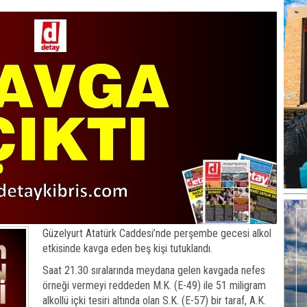
Güzelyurt Atatürk Caddesi’nde perşembe gecesi alkol
etkisinde kavga eden beş kişi tutuklandı.
Saat 21.30 sıralarında meydana gelen kavgada nefes
örneği vermeyi reddeden M.K. (E-49) ile 51 miligram
alkollü içki tesiri altında olan S.K. (E-57) bir taraf, A.K.