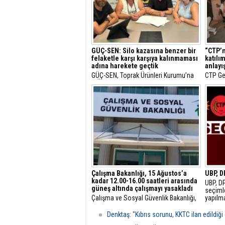
GÜÇ-SEN: Silo kazasına benzer bir
“CTP’n
felaketle karşı karşıya kalınmaması
katılı
adına harekete geçtik
anlayış
GÜÇ-SEN, Toprak Ürünleri Kurumu’na
CTP Gen
(TÜK) ait silodakine benzer bir
“CTP’ni
felaketle karşı karşıya kalınmaması
ve insa
adına harekete geçtiklerini, üyelerinin
fark ya
iş sağlığı ve güvenliği konusunda
bilinçlendirilmesi amacıyla
Gazimağusa Limanı’dan başlayacak
eğitimler düzen
Çalışma Bakanlığı, 15 Ağustos’a
UBP, D
kadar 12.00-16.00 saatleri arasında
UBP, DP
güneş altında çalışmayı yasakladı
seçimle
Çalışma ve Sosyal Güvenlik Bakanlığı,
yapılm
Meteoroloji Dairesi’nin yüksek hava
kaldırı
sıcaklığı tahminleri nedeniyle
karar a
Denktaş: "Kıbrıs sorunu, KKTC ilan edildiği 
bugünden itibaren 15 Ağustos’a kadar