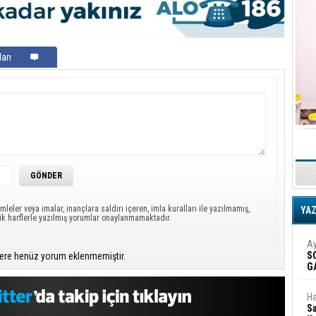
arı
mleler veya imalar, inançlara saldırı içeren, imla kuralları ile yazılmamış,
YA
ük harflerle yazılmış yorumlar onaylanmamaktadır.
Ay
S
ere henüz yorum eklenmemiştir.
G
D
Ha
Sa