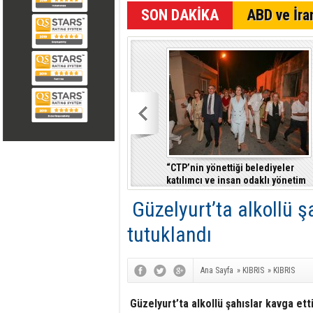
SON DAKİKA
ABD ve İran
“CTP’nin yönettiği belediyeler
katılımcı ve insan odaklı yönetim
anlayışıyla fark yaratıyor”
Güzelyurt’ta alkollü şa
tutuklandı
Ana Sayfa
»
KIBRIS
»
KIBRIS
Güzelyurt’ta alkollü şahıslar kavga etti