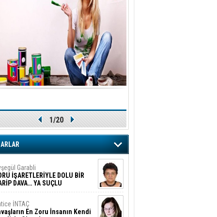
1/20
ZARLAR
şegül Garabli
ORU İŞARETLERİYLE DOLU BİR
ARİP DAVA… YA SUÇLU
EĞİLSE???
tice İNTAÇ
vaşların En Zoru İnsanın Kendi