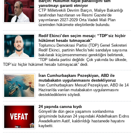
Barçın: Hükümet hayat pahalılığını tam
yansıtmayı garanti etmiyor
CTP Milletvekili Devrim Barçın, Maliye Bakanlığı
tarafından hazırlanan ve Resmi Gazete’de
yayımlanan 2027-2029 Orta Vadeli Mali Plan
üzerinden hükümete eleştirilerde bulundu.
Redif Ekinci’den seçim mesajı: “TDP’siz hiçbir
hükümet hesabı tutmayacak”
Toplumcu Demokrasi Partisi (TDP) Genel Sekreteri
Redif Ekinci, partinin Meclis’teki sandalye sayısına
bakılarak küçümsenmemesi gerektiğini belirterek,
“TDP tabela partisi değildir. Çok yakında bu ülkede,
TDP’siz hiçbir hükümet hesabı tutmayacak” dedi.
İran Cumhurbaşkanı Pezeşkiyan, ABD ile
mutabakatın uygulanmasını destekliyoruz
İran Cumhurbaşkanı Mesud Pezeşkiyan, ABD ile 14
Haziran'da varılan mutabakatın uygulanmasını
desteklediklerini söyledi.
24 yaşında canına kıydı
Gönyeli’de dün gece yaşamını sonlandırma
girişiminde bulunan 24 yaşındaki Abdelhakam Eıdrıs
Awadelkarim Aatif, kaldırıldığı hastanede hayatını
kaybetti.