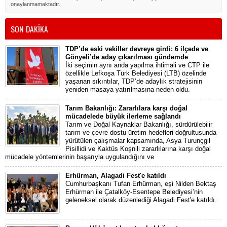
onaylanmamaktadır.
SON DAKİKA
TDP’de eski vekiller devreye girdi: 6 ilçede ve
Gönyeli’de aday çıkarılması gündemde
İki seçimin aynı anda yapılma ihtimali ve CTP ile
özellikle Lefkoşa Türk Belediyesi (LTB) özelinde
yaşanan sıkıntılar, TDP’de adaylık stratejisinin
yeniden masaya yatırılmasına neden oldu.
Tarım Bakanlığı: Zararlılara karşı doğal
mücadelede büyük ilerleme sağlandı
Tarım ve Doğal Kaynaklar Bakanlığı, sürdürülebilir
tarım ve çevre dostu üretim hedefleri doğrultusunda
yürütülen çalışmalar kapsamında, Asya Turunçgil
Pisillidi ve Kaktüs Koşnili zararlılarına karşı doğal
mücadele yöntemlerinin başarıyla uygulandığını ve
Erhürman, Alagadi Fest'e katıldı
Cumhurbaşkanı Tufan Erhürman, eşi Nilden Bektaş
Erhürman ile Çatalköy-Esentepe Belediyesi’nin
geleneksel olarak düzenlediği Alagadi Fest'e katıldı.