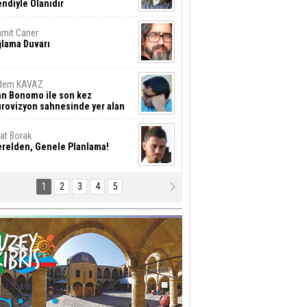
ndiyle Olanıdır
mit Caner
ğlama Duvarı
dem KAVAZ
an Bonomo ile son kez
rovizyon sahnesinde yer alan
rkiye 10 yıl aradan sonra
eniden yarışmaya dönecek mi?
rat Borak
erelden, Genele Planlama!
1
2
3
4
5
rkut YILMABAŞAR
yrak tartışmaları ve ihalesiz
ler!
if Alasya
015 SONRASI VE AKINCI.
tma Baysal
URLAR İÇİ’NDE KOLAYDIR ÖLMEK