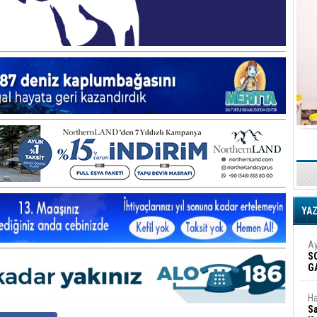
YA
Ay
S
G
D
Ha
Sa