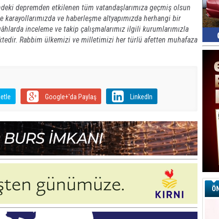
ndeki depremden etkilenen tüm vatandaşlarımıza geçmiş olsun
öre karayollarımızda ve haberleşme altyapımızda herhangi bir
larda inceleme ve takip çalışmalarımız ilgili kurumlarımızla
ektedir. Rabbim ülkemizi ve milletimizi her türlü afetten muhafaza
etle
Google+'da Paylaş
LinkedIn
ÖN