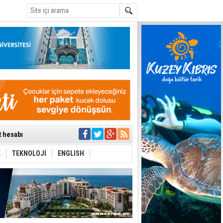
C
ti etmiyor
t hesabı
uygulanmasını
ı
K
TEKNOLOJİ
ENGLISH
ttı
aşbakan nerede?
yor
azırlığı