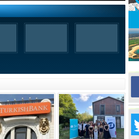
Ed
G
Ta
İn
Ad
Al
F
Tu
İk
Yr
Y
H
Ra
Ba