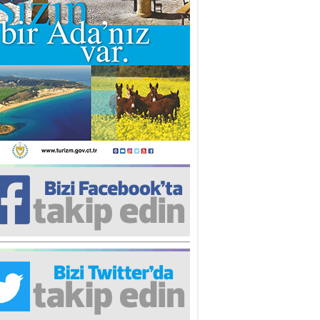
iz TUNCEL
öz göre göre…
ner ULUTAŞ
şallah St. Lois ile Hakkaido
ası gibi olmayız !...
i KİŞMİR
IRSAT VE KORKU
rgut ÇALICI
i Lakırdı da benden!
d. Doç. Ercan HOŞKARA
atırım Yapmazsan Var Olamazsın:
edefteki Kurum Kıb-Tek
na Sarro
şıma gelen skandal olayı