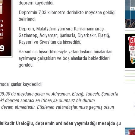
deprem kaydedildi.
Depremin 7,03 kilometre derinlikte meydana geldiği
belirlendi.
Deprem, Malatya'nın yanı sıra Kahramanmaraş,
Gaziantep, Adıyaman, Şanlıurfa, Diyarbakır, Elazığ,
Kayseri ve Sivas'tan da hissedildi.
Sarsıntının hissedilmesiyle vatandaşların binalardan
ayrılmaya çalıştıkları ve boş alanlarda bekledikleri
görüldü.
ada, şunlar kaydedildi:
t 09.00'da meydana gelen ve Adıyaman, Elazığ, Tunceli, Şanlıurfa
eki deprem sonrası an itibarıyla olumsuz bir durum
 devam etmektedir. Etkilenen vatandaşlarımıza geçmiş olsun
dulkadir Uraloğlu, depremin ardından yayımladığı mesajda şu