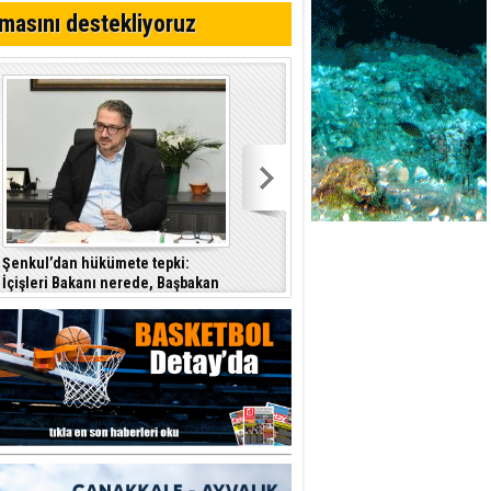
masını destekliyoruz
Şenkul’dan hükümete tepki:
CTP Güzelyurt Belediye Başkanlığı
İçişleri Bakanı nerede, Başbakan
için ön seçime gidiyor
a
nerede?