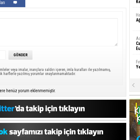
Ke
arı
Ha
A
A
C
Eu
Tü
y
Fı
Y
mleler veya imalar, inançlara saldırı içeren, imla kuralları ile yazılmamış,
ük harflerle yazılmış yorumlar onaylanmamaktadır.
E
Ba
ere henüz yorum eklenmemiştir.
iş
Ar
2
Fa
S