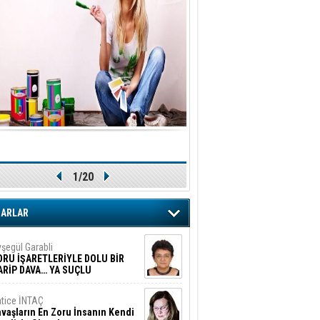
1/20
ZARLAR
şegül Garabli
ORU İŞARETLERİYLE DOLU BİR
ARİP DAVA… YA SUÇLU
EĞİLSE???
tice İNTAÇ
vaşların En Zoru İnsanın Kendi