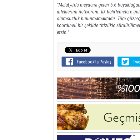
"Malatya’da meydana gelen 5.6 büyüklüğü
dileklerimi iletiyorum. İlk belirlemelere g
olumsuzluk bulunmamaktadır. Tüm güzergâh
koordineli bir şekilde titizlikle sürdürülm
etsin."
Facebook'ta Paylaş
Twe