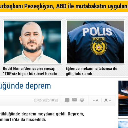
Sıcak hava denetimleri sürüyor: 19 iş yerine yazılı uyarı
rbaşkanı Pezeşkiyan, ABD ile mutabakatın uygulan
Dağ yolu pazar günü trafiğe kapatılacak
Badminton'da Nehir Deniz Türkiye ikincisi oldu
Redif Ekinci’den seçim mesajı:
Eğlence mekanına tabanca ile
“TDP’siz hiçbir hükümet hesabı
gitti, tutuklandı
tutmayacak”
lüğünde deprem
20.05.2026 10:28
büyüklüğünde deprem meydana geldi. Deprem,
lıurfa'da da hissedildi.