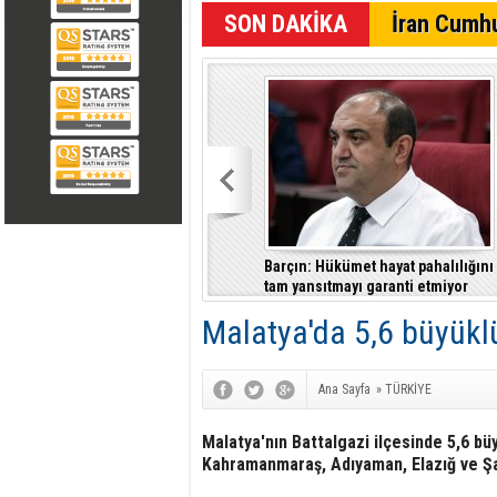
SON DAKİKA
İran Cumhu
Barçın: Hükümet hayat pahalılığını
tam yansıtmayı garanti etmiyor
Malatya'da 5,6 büyük
Ana Sayfa
»
TÜRKİYE
Malatya'nın Battalgazi ilçesinde 5,6 
Kahramanmaraş, Adıyaman, Elazığ ve Şan