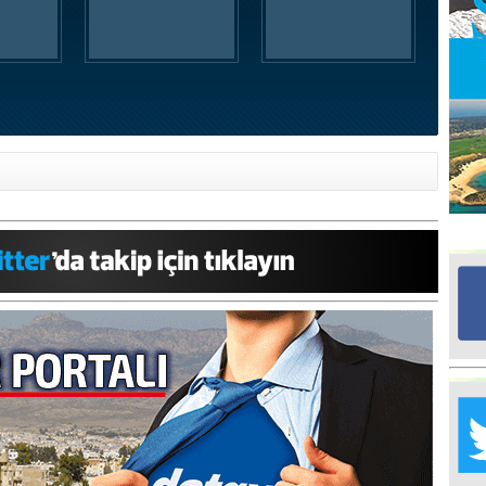
Ed
G
Ta
İn
Ad
Al
F
Tu
İk
Yr
Y
H
Ra
Ba