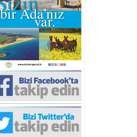
iz TUNCEL
öz göre göre…
ner ULUTAŞ
şallah St. Lois ile Hakkaido
ası gibi olmayız !...
i KİŞMİR
IRSAT VE KORKU
rgut ÇALICI
i Lakırdı da benden!
d. Doç. Ercan HOŞKARA
atırım Yapmazsan Var Olamazsın:
edefteki Kurum Kıb-Tek
na Sarro
şıma gelen skandal olayı