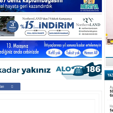
YA
arı
Ay
S
G
D
Ha
Sa