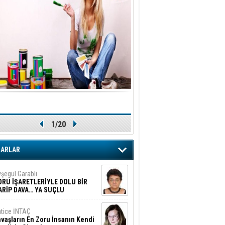
1/20
ZARLAR
şegül Garabli
ORU İŞARETLERİYLE DOLU BİR
ARİP DAVA… YA SUÇLU
EĞİLSE???
tice İNTAÇ
vaşların En Zoru İnsanın Kendi