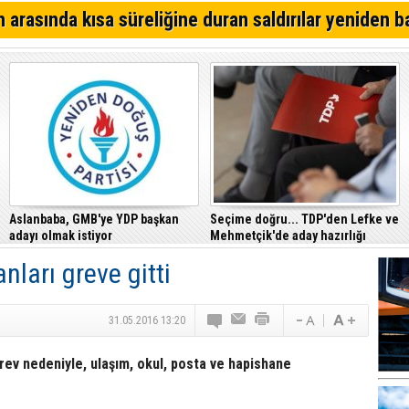
Alsancak'ta Kırık Bardaklı Kavga: İki Kişi Yaralandı
 arasında kısa süreliğine duran saldırılar yeniden b
CTP, Cezaevi Disiplin Tüzüğü’nde yapılan değişiklikler
Mahkemesi’ne taşıdı
Girne – Çamlıbel ana yolunda ölümlü kaza… Turan Obalı 
Aslanbaba, GMB'ye YDP başkan
Seçime doğru... TDP'den Lefke ve
adayı olmak istiyor
Mehmetçik'de aday hazırlığı
nları greve gitti
31.05.2016 13:20
grev nedeniyle, ulaşım, okul, posta ve hapishane