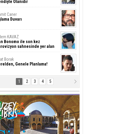
ndiyle Olanıdır
mit Caner
ğlama Duvarı
dem KAVAZ
an Bonomo ile son kez
rovizyon sahnesinde yer alan
rkiye 10 yıl aradan sonra
eniden yarışmaya dönecek mi?
rat Borak
erelden, Genele Planlama!
1
2
3
4
5
rkut YILMABAŞAR
yrak tartışmaları ve ihalesiz
ler!
if Alasya
015 SONRASI VE AKINCI.
tma Baysal
URLAR İÇİ’NDE KOLAYDIR ÖLMEK