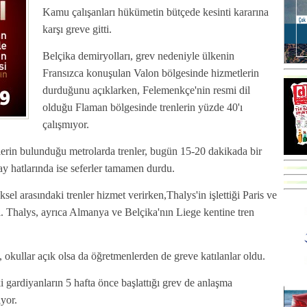
Kamu çalışanları hükümetin bütçede kesinti kararına
karşı greve gitti.
Belçika demiryolları, grev nedeniyle ülkenin
Fransızca konuşulan Valon bölgesinde hizmetlerin
durduğunu açıklarken, Felemenkçe'nin resmi dil
olduğu Flaman bölgesinde trenlerin yüzde 40'ı
çalışmıyor.
rlerin bulunduğu metrolarda trenler, bugün 15-20 dakikada bir
ay hatlarında ise seferler tamamen durdu.
sel arasındaki trenler hizmet verirken,Thalys'in işlettiği Paris ve
di. Thalys, ayrıca Almanya ve Belçika'nın Liege kentine tren
, okullar açık olsa da öğretmenlerden de greve katılanlar oldu.
gardiyanların 5 hafta önce başlattığı grev de anlaşma
yor.