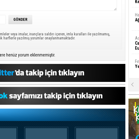
Ke
Ha
A
mleler veya imalar, inançlara saldırı içeren, imla kuralları ile yazılmamış,
A
ük harflerle yazılmış yorumlar onaylanmamaktadır.
C
Eu
Tü
ere henüz yorum eklenmemiştir.
y
Fı
Y
E
Ba
iş
Ar
2
Fa
S