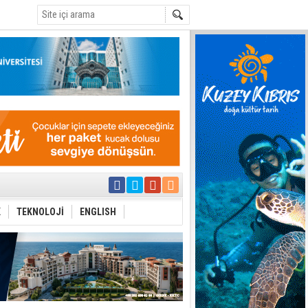
C
yor
azırlığı
K
TEKNOLOJİ
ENGLISH
Çevriliyor"
alması en temel
 Anlatmalıyız”
 Festival