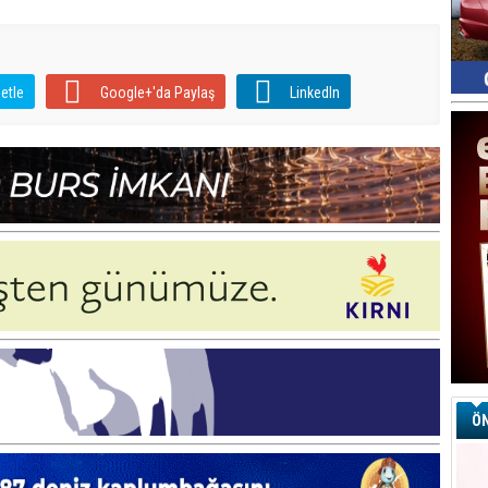
etle
Google+'da Paylaş
LinkedIn
ÖN