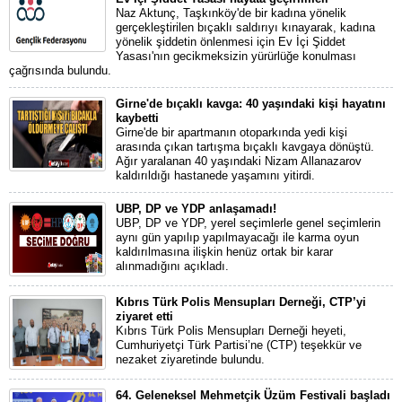
Naz Aktunç, Taşkınköy'de bir kadına yönelik
gerçekleştirilen bıçaklı saldırıyı kınayarak, kadına
yönelik şiddetin önlenmesi için Ev İçi Şiddet
Yasası'nın gecikmeksizin yürürlüğe konulması
çağrısında bulundu.
Girne'de bıçaklı kavga: 40 yaşındaki kişi hayatını
kaybetti
Girne'de bir apartmanın otoparkında yedi kişi
arasında çıkan tartışma bıçaklı kavgaya dönüştü.
Ağır yaralanan 40 yaşındaki Nizam Allanazarov
kaldırıldığı hastanede yaşamını yitirdi.
UBP, DP ve YDP anlaşamadı!
UBP, DP ve YDP, yerel seçimlerle genel seçimlerin
aynı gün yapılıp yapılmayacağı ile karma oyun
kaldırılmasına ilişkin henüz ortak bir karar
alınmadığını açıkladı.
Kıbrıs Türk Polis Mensupları Derneği, CTP’yi
ziyaret etti
Kıbrıs Türk Polis Mensupları Derneği heyeti,
Cumhuriyetçi Türk Partisi’ne (CTP) teşekkür ve
nezaket ziyaretinde bulundu.
64. Geleneksel Mehmetçik Üzüm Festivali başladı