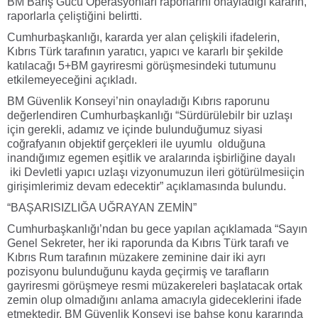
BM Barış Gücü Operasyonları raporlarını onayladığı kararın,
raporlarla çeliştiğini belirtti.
Cumhurbaşkanlığı, kararda yer alan çelişkili ifadelerin,
Kıbrıs Türk tarafının yaratıcı, yapıcı ve kararlı bir şekilde
katılacağı 5+BM gayriresmi görüşmesindeki tutumunu
etkilemeyeceğini açıkladı.
BM Güvenlik Konseyi’nin onayladığı Kıbrıs raporunu
değerlendiren Cumhurbaşkanlığı “Sürdürülebilr bir uzlaşı
için gerekli, adamız ve içinde bulunduğumuz siyasi
coğrafyanın objektif gerçekleri ile uyumlu olduğuna
inandığımız egemen eşitlik ve aralarında işbirliğine dayalı
iki Devletli yapıcı uzlaşı vizyonumuzun ileri götürülmesiiçin
girişimlerimiz devam edecektir” açıklamasında bulundu.
“BAŞARISIZLIĞA UĞRAYAN ZEMİN”
Cumhurbaşkanlığı’ndan bu gece yapılan açıklamada “Sayın
Genel Sekreter, her iki raporunda da Kıbrıs Türk tarafı ve
Kıbrıs Rum tarafının müzakere zeminine dair iki ayrı
pozisyonu bulunduğunu kayda geçirmiş ve tarafların
gayriresmi görüşmeye resmi müzakereleri başlatacak ortak
zemin olup olmadığını anlama amacıyla gideceklerini ifade
etmektedir. BM Güvenlik Konseyi ise bahse konu kararında