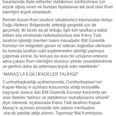
kararlarında ifade edilenler statükonun sürdürülmesi için
büyük uğraş veren ve bundan faydalanan tek taraf olan Rum
liderliğini teşvik etmektedir.
Benzer durum Rum tarafının tahakkümcü tutumundan dolayı
Doğu Akdeniz Bölgesinde arttırdığı gerginlik için de
geçerlidir. İki tarafa da ait olduğu ilgili tüm taraflarca kabul
edilen ada etrafındaki hidrokarbonlara dair Kıbrıs Türk
tarafının işbirliği önerileri halen masadadır. BM Güvenlik
Konseyi’nin bölgedeki güven ve istikrarı doğrudan etkileyen
bu konuda tarafları vakit kaybetmeden işbirliği yapmaya
çağırmak yerine, bu konuyu da olası bir uzlaşının ertesine
atma çabası Rum liderliğini olumsuz yönde cesaretlendirme
ve gerilimi daha da arttırmaya teşvik eder niteliktedir.”
“MARAŞ’LA İLGİLİ İFADELER TALİHSİZ”
Cumhurbaşkanlığı açıklamasında, Cumhurbaşkanı’nın
Kapalı Maraş’ın açılması konusunda aldığı inisiyatifle
başlayan sürece dair BM Güvenlik Konseyi kararında yer
alan ifadeler “talihsiz ve statükonun muhafazasına yönelik”
diye nitelendi. Açıklamada Kıbrıs Türk tarafının Kapalı
Maraş’ın açılması yönünde tüm adanın menfaatine
,olacak şekilde attığı adımın, Taşınmaz Mal Komisyonu