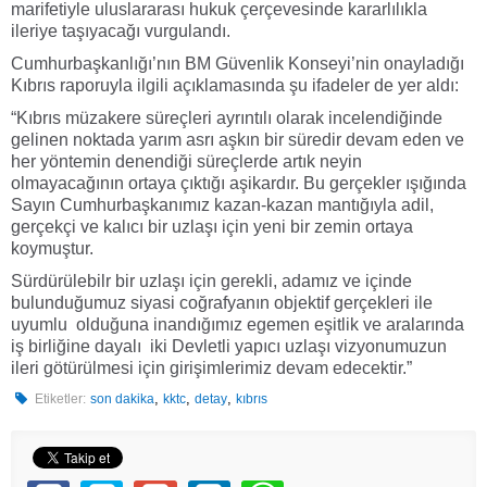
marifetiyle uluslararası hukuk çerçevesinde kararlılıkla
ileriye taşıyacağı vurgulandı.
Cumhurbaşkanlığı’nın BM Güvenlik Konseyi’nin onayladığı
Kıbrıs raporuyla ilgili açıklamasında şu ifadeler de yer aldı:
“Kıbrıs müzakere süreçleri ayrıntılı olarak incelendiğinde
gelinen noktada yarım asrı aşkın bir süredir devam eden ve
her yöntemin denendiği süreçlerde artık neyin
olmayacağının ortaya çıktığı aşikardır. Bu gerçekler ışığında
Sayın Cumhurbaşkanımız kazan-kazan mantığıyla adil,
gerçekçi ve kalıcı bir uzlaşı için yeni bir zemin ortaya
koymuştur.
Sürdürülebilr bir uzlaşı için gerekli, adamız ve içinde
bulunduğumuz siyasi coğrafyanın objektif gerçekleri ile
uyumlu olduğuna inandığımız egemen eşitlik ve aralarında
iş birliğine dayalı iki Devletli yapıcı uzlaşı vizyonumuzun
ileri götürülmesi için girişimlerimiz devam edecektir.”
,
,
,
Etiketler:
son dakika
kktc
detay
kıbrıs