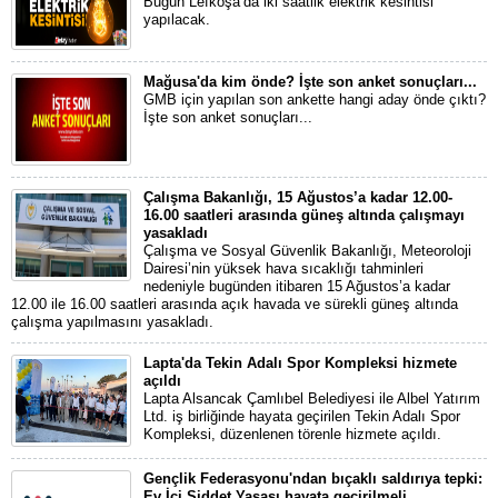
Bugün Lefkoşa’da iki saatlik elektrik kesintisi
yapılacak.
Mağusa'da kim önde? İşte son anket sonuçları...
GMB için yapılan son ankette hangi aday önde çıktı?
İşte son anket sonuçları...
Çalışma Bakanlığı, 15 Ağustos’a kadar 12.00-
16.00 saatleri arasında güneş altında çalışmayı
yasakladı
Çalışma ve Sosyal Güvenlik Bakanlığı, Meteoroloji
Dairesi’nin yüksek hava sıcaklığı tahminleri
nedeniyle bugünden itibaren 15 Ağustos’a kadar
12.00 ile 16.00 saatleri arasında açık havada ve sürekli güneş altında
çalışma yapılmasını yasakladı.
Lapta'da Tekin Adalı Spor Kompleksi hizmete
açıldı
Lapta Alsancak Çamlıbel Belediyesi ile Albel Yatırım
Ltd. iş birliğinde hayata geçirilen Tekin Adalı Spor
Kompleksi, düzenlenen törenle hizmete açıldı.
Gençlik Federasyonu'ndan bıçaklı saldırıya tepki:
Ev İçi Şiddet Yasası hayata geçirilmeli