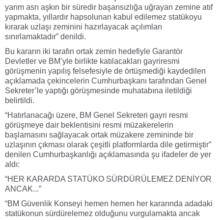
yarım asrı aşkın bir süredir başarısızlığa uğrayan zemine atıf
yapmakta, yıllardır hapsolunan kabul edilemez statükoyu
kırarak uzlaşı zeminini hazırlayacak açılımları
sınırlamaktadır” denildi.
Bu kararın iki tarafın ortak zemin hedefiyle Garantör
Devletler ve BM’yle birlikte katılacakları gayriresmi
görüşmenin yapılış felsefesiyle de örtüşmediği kaydedilen
açıklamada çekincelerin Cumhurbaşkanı tarafından Genel
Sekreter’le yaptığı görüşmesinde muhatabına iletildiği
belirtildi.
“Hatırlanacağı üzere, BM Genel Sekreteri gayri resmi
görüşmeye dair beklentisini resmi müzakerelerin
başlamasını sağlayacak ortak müzakere zemininde bir
uzlaşının çıkması olarak çeşitli platformlarda dile getirmiştir”
denilen Cumhurbaşkanlığı açıklamasında şu ifadeler de yer
aldı:
“HER KARARDA STATÜKO SÜRDÜRÜLEMEZ DENİYOR
ANCAK...”
“BM Güvenlik Konseyi hemen hemen her kararında adadaki
statükonun sürdürelemez olduğunu vurgulamakta ancak