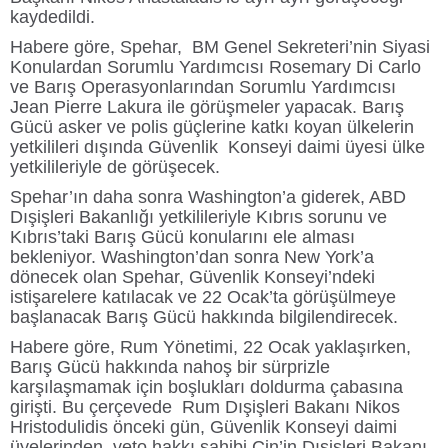
kaydedildi.
Habere göre, Spehar, BM Genel Sekreteri’nin Siyasi
Konulardan Sorumlu Yardımcısı Rosemary Di Carlo
ve Barış Operasyonlarından Sorumlu Yardımcısı
Jean Pierre Lakura ile görüşmeler yapacak. Barış
Gücü asker ve polis güçlerine katkı koyan ülkelerin
yetkilileri dışında Güvenlik Konseyi daimi üyesi ülke
yetkilileriyle de görüşecek.
Spehar’ın daha sonra Washington’a giderek, ABD
Dışişleri Bakanlığı yetkilileriyle Kıbrıs sorunu ve
Kıbrıs’taki Barış Gücü konularını ele alması
bekleniyor. Washington’dan sonra New York’a
dönecek olan Spehar, Güvenlik Konseyi’ndeki
istişarelere katılacak ve 22 Ocak’ta görüşülmeye
başlanacak Barış Gücü hakkında bilgilendirecek.
Habere göre, Rum Yönetimi, 22 Ocak yaklaşırken,
Barış Gücü hakkında nahoş bir sürprizle
karşılaşmamak için boşlukları doldurma çabasına
girişti. Bu çerçevede Rum Dışişleri Bakanı Nikos
Hristodulidis önceki gün, Güvenlik Konseyi daimi
üyelerinden, veto hakkı sahibi Çin’in Dışişleri Bakanı