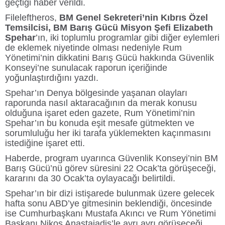
geçtiği haber verildi.
Fileleftheros,
BM Genel Sekreteri’nin Kıbrıs Özel
Temsilcisi, BM Barış Gücü Misyon Şefi Elizabeth
Spehar
’ın, iki toplumlu programlar gibi diğer eylemleri
de eklemek niyetinde olması nedeniyle Rum
Yönetimi’nin dikkatini Barış Gücü hakkında Güvenlik
Konseyi’ne sunulacak raporun içeriğinde
yoğunlaştırdığını yazdı.
Spehar’ın Denya bölgesinde yaşanan olayları
raporunda nasıl aktaracağının da merak konusu
olduğuna işaret eden gazete, Rum Yönetimi’nin
Spehar’ın bu konuda eşit mesafe gütmekten ve
sorumluluğu her iki tarafa yüklemekten kaçınmasını
istediğine işaret etti.
Haberde, program uyarınca Güvenlik Konseyi’nin BM
Barış Gücü’nü görev süresini 22 Ocak’ta görüşeceği,
kararını da 30 Ocak’ta oylayacağı belirtildi.
Spehar’ın bir dizi istişarede bulunmak üzere gelecek
hafta sonu ABD’ye gitmesinin beklendiği, öncesinde
ise Cumhurbaşkanı Mustafa Akıncı ve Rum Yönetimi
Başkanı Nikos Anastaiadis’le ayrı ayrı görüşeceği