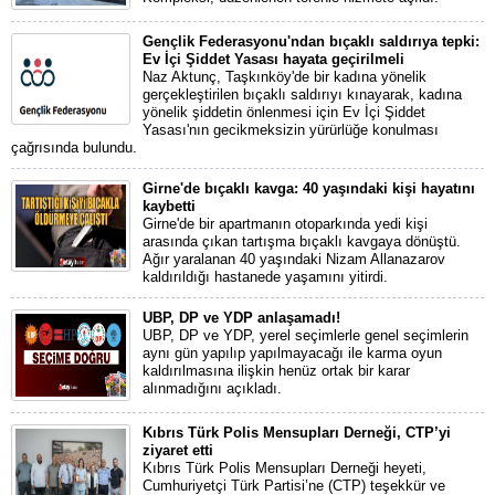
Gençlik Federasyonu'ndan bıçaklı saldırıya tepki:
Ev İçi Şiddet Yasası hayata geçirilmeli
Naz Aktunç, Taşkınköy'de bir kadına yönelik
gerçekleştirilen bıçaklı saldırıyı kınayarak, kadına
yönelik şiddetin önlenmesi için Ev İçi Şiddet
Yasası'nın gecikmeksizin yürürlüğe konulması
çağrısında bulundu.
Girne'de bıçaklı kavga: 40 yaşındaki kişi hayatını
kaybetti
Girne'de bir apartmanın otoparkında yedi kişi
arasında çıkan tartışma bıçaklı kavgaya dönüştü.
Ağır yaralanan 40 yaşındaki Nizam Allanazarov
kaldırıldığı hastanede yaşamını yitirdi.
UBP, DP ve YDP anlaşamadı!
UBP, DP ve YDP, yerel seçimlerle genel seçimlerin
aynı gün yapılıp yapılmayacağı ile karma oyun
kaldırılmasına ilişkin henüz ortak bir karar
alınmadığını açıkladı.
Kıbrıs Türk Polis Mensupları Derneği, CTP’yi
ziyaret etti
Kıbrıs Türk Polis Mensupları Derneği heyeti,
Cumhuriyetçi Türk Partisi’ne (CTP) teşekkür ve