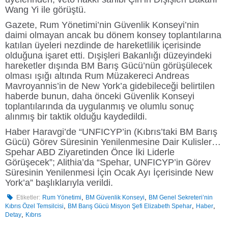
Wang Yi ile görüştü.
Gazete, Rum Yönetimi’nin Güvenlik Konseyi’nin
daimi olmayan ancak bu dönem konsey toplantılarına
katılan üyeleri nezdinde de hareketlilik içerisinde
olduğuna işaret etti. Dışişleri Bakanlığı düzeyindeki
hareketler dışında BM Barış Gücü’nün görüşülecek
olması ışığı altında Rum Müzakereci Andreas
Mavroyannis’in de New York’a gidebileceği belirtilen
haberde bunun, daha önceki Güvenlik Konseyi
toplantılarında da uygulanmış ve olumlu sonuç
alınmış bir taktik olduğu kaydedildi.
Haber Haravgi’de “UNFICYP’in (Kıbrıs’taki BM Barış
Gücü) Görev Süresinin Yenilenmesine Dair Kulisler…
Spehar ABD Ziyaretinden Önce İki Liderle
Görüşecek”; Alithia’da “Spehar, UNFICYP’in Görev
Süresinin Yenilenmesi İçin Ocak Ayı İçerisinde New
York’a” başlıklarıyla verildi.
,
,
Etiketler:
Rum Yönetimi
BM Güvenlik Konseyi
BM Genel Sekreteri’nin
,
,
,
Kıbrıs Özel Temsilcisi
BM Barış Gücü Misyon Şefi Elizabeth Spehar
Haber
,
Detay
Kıbrıs