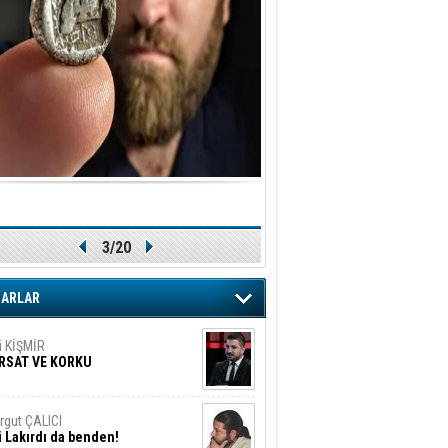
ler!
if Alasya
015 SONRASI VE AKINCI.
tma Baysal
URLAR İÇİ’NDE KOLAYDIR ÖLMEK
iz TUNCEL
öz göre göre…
3/20
ner ULUTAŞ
şallah St. Lois ile Hakkaido
ZARLAR
ası gibi olmayız !...
i KİŞMİR
IRSAT VE KORKU
rgut ÇALICI
i Lakırdı da benden!