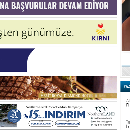
iş
Ar
2
Fa
S
Ed
G
Ta
İn
YA
Ad
Al
F
Tu
İk