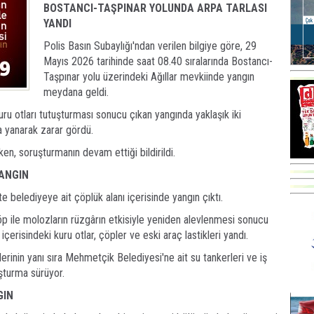
BOSTANCI-TAŞPINAR YOLUNDA ARPA TARLASI
YANDI
Polis Basın Subaylığı'ndan verilen bilgiye göre, 29
Mayıs 2026 tarihinde saat 08.40 sıralarında Bostancı-
Taşpınar yolu üzerindeki Ağıllar mevkiinde yangın
meydana geldi.
kuru otları tutuşturması sonucu çıkan yangında yaklaşık iki
a yanarak zarar gördü.
ken, soruşturmanın devam ettiği bildirildi.
ANGIN
 belediyeye ait çöplük alanı içerisinde yangın çıktı.
p ile molozların rüzgârın etkisiyle yeniden alevlenmesi sonucu
risindeki kuru otlar, çöpler ve eski araç lastikleri yandı.
erinin yanı sıra Mehmetçik Belediyesi'ne ait su tankerleri ve iş
uşturma sürüyor.
GIN