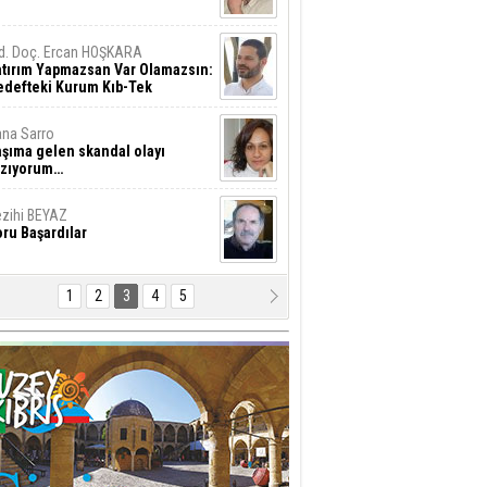
d. Doç. Ercan HOŞKARA
atırım Yapmazsan Var Olamazsın:
edefteki Kurum Kıb-Tek
na Sarro
şıma gelen skandal olayı
azıyorum…
zihi BEYAZ
ru Başardılar
1
2
3
4
5
hmet İşcan
stafa Akıncı’ya Saldırmanın
yanılmaz Hafifliği !..
al Ziya
ükümet "huzur ve
üvenlik"konusunu ciddiye almalı
esut GÜNSEV
LTINI ÇİZDİĞİM SATIRLAR