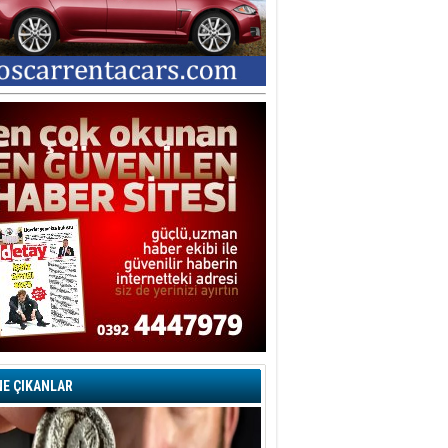
şegül Garabli
ORU İŞARETLERİYLE DOLU BİR
ARİP DAVA… YA SUÇLU
EĞİLSE???
tice İNTAÇ
vaşların En Zoru İnsanın Kendi
ndiyle Olanıdır
mit Caner
ğlama Duvarı
dem KAVAZ
an Bonomo ile son kez
rovizyon sahnesinde yer alan
rkiye 10 yıl aradan sonra
eniden yarışmaya dönecek mi?
rat Borak
erelden, Genele Planlama!
E ÇIKANLAR
rkut YILMABAŞAR
yrak tartışmaları ve ihalesiz