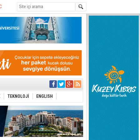
yor
azırlığı
Çevriliyor"
alması en temel
 Anlatmalıyız”
K
TEKNOLOJİ
ENGLISH
 Festival
i Anayasa
yaşamını yitirdi