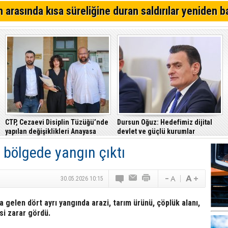
 arasında kısa süreliğine duran saldırılar yeniden b
CTP, Cezaevi Disiplin Tüzüğü’nde
Dursun Oğuz: Hedefimiz dijital
yapılan değişiklikleri Anayasa
devlet ve güçlü kurumlar
Mahkemesi’ne taşıdı
ı bölgede yangın çıktı
30.05.2026 10:15
 gelen dört ayrı yangında arazi, tarım ürünü, çöplük alanı,
si zarar gördü.