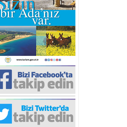
nür Rahvancıoğlu
pülizm Nedir? Ne Değildir?
re Ergen
banın Gidişi
nk DİLER
ermiya’ya kaç, Yenişehir’e tut”
ntığı olmasın!
stafa Keleşzade
erkes bu kadar yalnızken neden
rkes bu kadar yalnız?!
hsin Oygar
sıl iyi olunur?
lin ULUÇ
Haklı olmak’’ istersen…