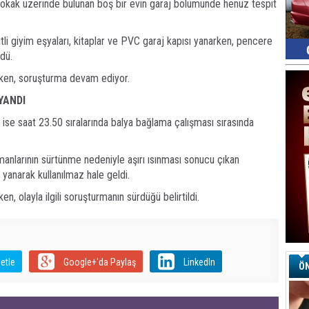
 Sokak üzerinde bulunan boş bir evin garaj bölümünde henüz tespit
Ay
tli giyim eşyaları, kitaplar ve PVC garaj kapısı yanarken, pencere
S
G
rdü.
D
ürken, soruşturma devam ediyor.
Ha
Sa
YANDI
Ke
e ise saat 23.50 sıralarında balya bağlama çalışması sırasında
Ha
A
manlarının sürtünme nedeniyle aşırı ısınması sonucu çıkan
anarak kullanılmaz hale geldi.
A
en, olayla ilgili soruşturmanın sürdüğü belirtildi.
C
Eu
Tü
y
Fı
Y
etle
Google+'da Paylaş
LinkedIn
ÖN
E
Ba