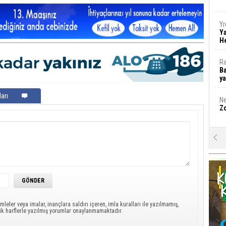
Yr
Y
H
Ra
Ba
y
arı
Ne
Zo
A
Mu
Da
Öz
H
g
mleler veya imalar, inançlara saldırı içeren, imla kuralları ile yazılmamış,
ük harflerle yazılmış yorumlar onaylanmamaktadır.
M
A