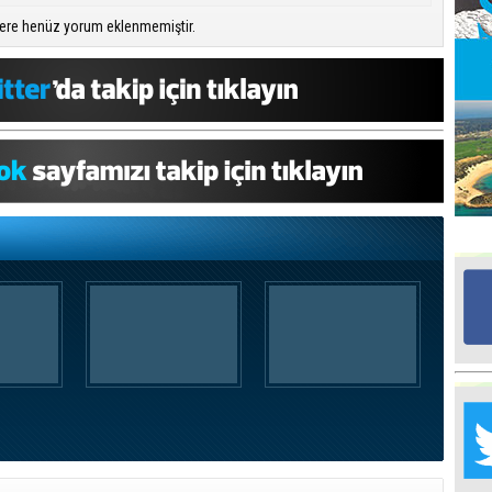
ere henüz yorum eklenmemiştir.
Mü
Po
Ha
Ba
Ce
“K
ma
Mu
H
he
Ta
Na
Me
‘’