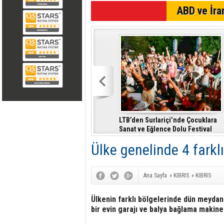
SON DAKİKA
ABD ve İran
İncirli: Yaşlıların kaliteli ve
LTB’den Surlariçi’nde Çocuklara
r"
erişilebilir bakım hizmeti alması
Sanat ve Eğlence Dolu Festival
en temel önceliğimiz
Ülke genelinde 4 farkl
Ana Sayfa
»
KIBRIS
»
KIBRIS
Ülkenin farklı bölgelerinde dün meydana
bir evin garajı ve balya bağlama makine