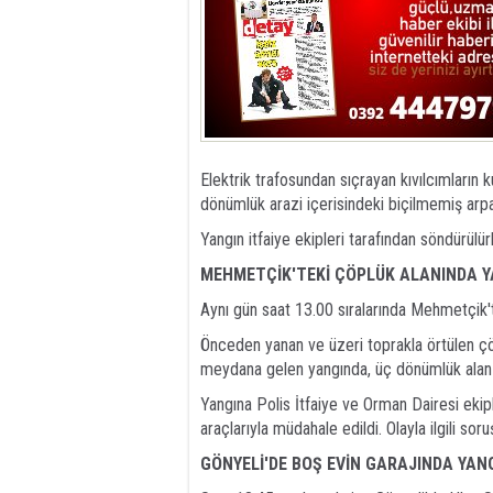
Elektrik trafosundan sıçrayan kıvılcımların 
dönümlük arazi içerisindeki biçilmemiş arp
Yangın itfaiye ekipleri tarafından söndürülür
MEHMETÇİK'TEKİ ÇÖPLÜK ALANINDA Y
Aynı gün saat 13.00 sıralarında Mehmetçik'te
Önceden yanan ve üzeri toprakla örtülen çö
meydana gelen yangında, üç dönümlük alan içe
Yangına Polis İtfaiye ve Orman Dairesi ekipl
araçlarıyla müdahale edildi. Olayla ilgili sor
GÖNYELİ'DE BOŞ EVİN GARAJINDA YAN