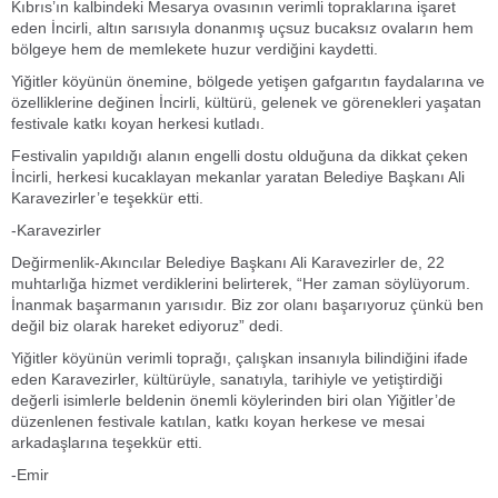
Kıbrıs’ın kalbindeki Mesarya ovasının verimli topraklarına işaret
eden İncirli, altın sarısıyla donanmış uçsuz bucaksız ovaların hem
bölgeye hem de memlekete huzur verdiğini kaydetti.
Yiğitler köyünün önemine, bölgede yetişen gafgarıtın faydalarına ve
özelliklerine değinen İncirli, kültürü, gelenek ve görenekleri yaşatan
festivale katkı koyan herkesi kutladı.
Festivalin yapıldığı alanın engelli dostu olduğuna da dikkat çeken
İncirli, herkesi kucaklayan mekanlar yaratan Belediye Başkanı Ali
Karavezirler’e teşekkür etti.
-Karavezirler
Değirmenlik-Akıncılar Belediye Başkanı Ali Karavezirler de, 22
muhtarlığa hizmet verdiklerini belirterek, “Her zaman söylüyorum.
İnanmak başarmanın yarısıdır. Biz zor olanı başarıyoruz çünkü ben
değil biz olarak hareket ediyoruz” dedi.
Yiğitler köyünün verimli toprağı, çalışkan insanıyla bilindiğini ifade
eden Karavezirler, kültürüyle, sanatıyla, tarihiyle ve yetiştirdiği
değerli isimlerle beldenin önemli köylerinden biri olan Yiğitler’de
düzenlenen festivale katılan, katkı koyan herkese ve mesai
arkadaşlarına teşekkür etti.
-Emir