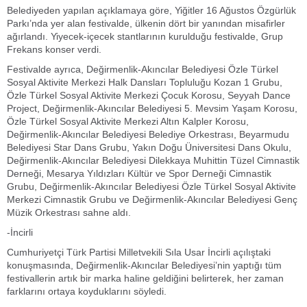
Belediyeden yapılan açıklamaya göre, Yiğitler 16 Ağustos Özgürlük
Parkı’nda yer alan festivalde, ülkenin dört bir yanından misafirler
ağırlandı. Yiyecek-içecek stantlarının kurulduğu festivalde, Grup
Frekans konser verdi.
Festivalde ayrıca, Değirmenlik-Akıncılar Belediyesi Özle Türkel
Sosyal Aktivite Merkezi Halk Dansları Topluluğu Kozan 1 Grubu,
Özle Türkel Sosyal Aktivite Merkezi Çocuk Korosu, Seyyah Dance
Project, Değirmenlik-Akıncılar Belediyesi 5. Mevsim Yaşam Korosu,
Özle Türkel Sosyal Aktivite Merkezi Altın Kalpler Korosu,
Değirmenlik-Akıncılar Belediyesi Belediye Orkestrası, Beyarmudu
Belediyesi Star Dans Grubu, Yakın Doğu Üniversitesi Dans Okulu,
Değirmenlik-Akıncılar Belediyesi Dilekkaya Muhittin Tüzel Cimnastik
Derneği, Mesarya Yıldızları Kültür ve Spor Derneği Cimnastik
Grubu, Değirmenlik-Akıncılar Belediyesi Özle Türkel Sosyal Aktivite
Merkezi Cimnastik Grubu ve Değirmenlik-Akıncılar Belediyesi Genç
Müzik Orkestrası sahne aldı.
-İncirli
Cumhuriyetçi Türk Partisi Milletvekili Sıla Usar İncirli açılıştaki
konuşmasında, Değirmenlik-Akıncılar Belediyesi’nin yaptığı tüm
festivallerin artık bir marka haline geldiğini belirterek, her zaman
farklarını ortaya koyduklarını söyledi.