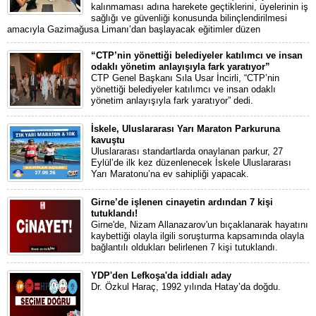
kalınmaması adına harekete geçtiklerini, üyelerinin iş
sağlığı ve güvenliği konusunda bilinçlendirilmesi
amacıyla Gazimağusa Limanı’dan başlayacak eğitimler düzen
“CTP’nin yönettiği belediyeler katılımcı ve insan
odaklı yönetim anlayışıyla fark yaratıyor”
CTP Genel Başkanı Sıla Usar İncirli, “CTP’nin
yönettiği belediyeler katılımcı ve insan odaklı
yönetim anlayışıyla fark yaratıyor” dedi.
İskele, Uluslararası Yarı Maraton Parkuruna
kavuştu
Uluslararası standartlarda onaylanan parkur, 27
Eylül’de ilk kez düzenlenecek İskele Uluslararası
Yarı Maratonu’na ev sahipliği yapacak.
Girne’de işlenen cinayetin ardından 7 kişi
tutuklandı!
Girne'de, Nizam Allanazarov'un bıçaklanarak hayatını
kaybettiği olayla ilgili soruşturma kapsamında olayla
bağlantılı oldukları belirlenen 7 kişi tutuklandı.
YDP'den Lefkoşa'da iddialı aday
Dr. Özkul Haraç, 1992 yılında Hatay’da doğdu.