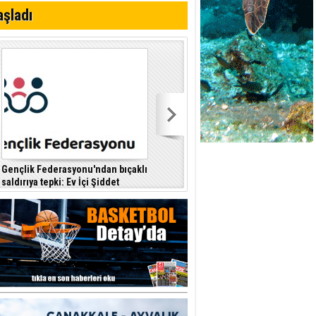
i
aşladı
Gençlik Federasyonu'ndan bıçaklı
Kıbrıs Türk Polis Mensupları
saldırıya tepki: Ev İçi Şiddet
Derneği, CTP’yi ziyaret etti
F
Yasası hayata geçirilmeli