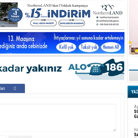
arı
YA
Ay
S
G
D
Ha
Sa