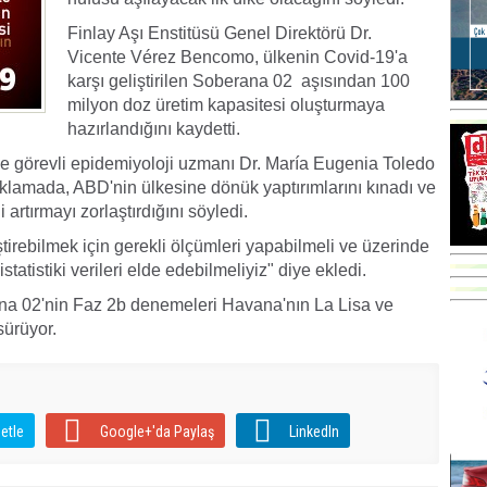
Finlay Aşı Enstitüsü Genel Direktörü Dr.
Vicente Vérez Bencomo, ülkenin Covid-19'a
karşı geliştirilen Soberana 02 aşısından 100
milyon doz üretim kapasitesi oluşturmaya
hazırlandığını kaydetti.
de görevli epidemiyoloji uzmanı Dr. María Eugenia Toledo
ıklamada, ABD'nin ülkesine dönük yaptırımlarını kınadı ve
 artırmayı zorlaştırdığını söyledi.
tirebilmek için gerekli ölçümleri yapabilmeli ve üzerinde
tatistiki verileri elde edebilmeliyiz" diye ekledi.
na 02'nin Faz 2b denemeleri Havana'nın La Lisa ve
sürüyor.
etle
Google+'da Paylaş
LinkedIn