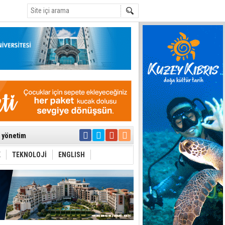
C
ıya kalınmaması
ı yönetim
K
TEKNOLOJİ
ENGLISH
eri arasında
i Şiddet Yasası
ti