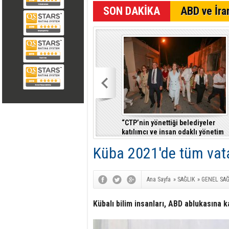
SON DAKİKA
ABD ve İran
“CTP’nin yönettiği belediyeler
katılımcı ve insan odaklı yönetim
anlayışıyla fark yaratıyor”
Küba 2021'de tüm vata
Ana Sayfa
»
SAĞLIK
»
GENEL SAĞ
Kübalı bilim insanları, ABD ablukasına k