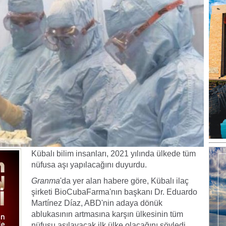
Kübalı bilim insanları, 2021 yılında ülkede tüm
nüfusa aşı yapılacağını duyurdu.
Granma
'da yer alan habere göre, Kübalı ilaç
şirketi BioCubaFarma'nın başkanı Dr. Eduardo
Martínez Díaz, ABD'nin adaya dönük
ablukasının artmasına karşın ülkesinin tüm
nüfusu aşılayacak ilk ülke olacağını söyledi.