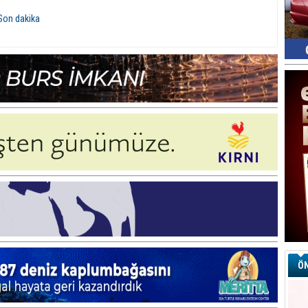
Son dakika
ÖN