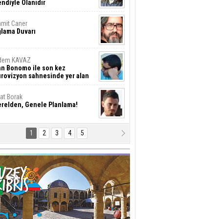
ndiyle Olanıdır
mit Caner
ğlama Duvarı
dem KAVAZ
an Bonomo ile son kez
rovizyon sahnesinde yer alan
rkiye 10 yıl aradan sonra
eniden yarışmaya dönecek mi?
rat Borak
erelden, Genele Planlama!
1
2
3
4
5
rkut YILMABAŞAR
yrak tartışmaları ve ihalesiz
ler!
if Alasya
015 SONRASI VE AKINCI.
tma Baysal
URLAR İÇİ’NDE KOLAYDIR ÖLMEK