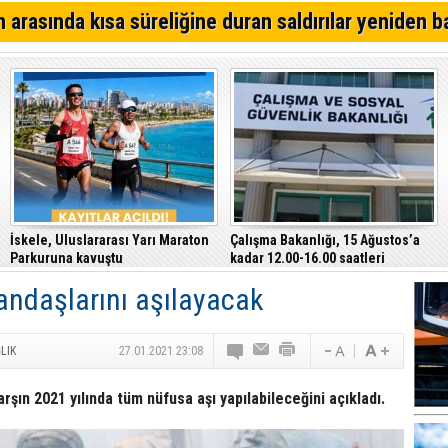
Kıbrıs Türk Polis Mensupları Derneği, CTP’yi ziyaret ett
 arasında kısa süreliğine duran saldırılar yeniden b
64. Geleneksel Mehmetçik Üzüm Festivali başladı
Özersay, DAÜ-SEN yetkilileriyle bir araya geldi
İskele, Uluslararası Yarı Maraton
Çalışma Bakanlığı, 15 Ağustos’a
Parkuruna kavuştu
kadar 12.00-16.00 saatleri
arasında güneş altında çalışmayı
ndaşlarını aşılayacak
yasakladı
LIK
27.01.2021 23:08
arşın 2021 yılında tüm nüfusa aşı yapılabileceğini açıkladı.