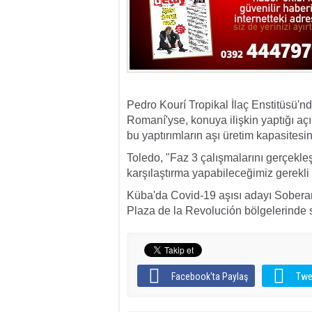
Pedro Kourí Tropikal İlaç Enstitüsü'n
Romaní'yse, konuya ilişkin yaptığı aç
bu yaptırımların aşı üretim kapasitesini
Toledo, "Faz 3 çalışmalarını gerçekleş
karşılaştırma yapabileceğimiz gerekli is
Küba'da Covid-19 aşısı adayı Sobera
Plaza de la Revolución bölgelerinde 
Facebook'ta Paylaş
Twe