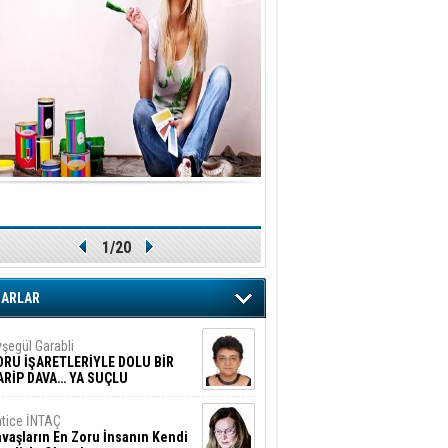
1/20
ZARLAR
şegül Garabli
ORU İŞARETLERİYLE DOLU BİR
ARİP DAVA… YA SUÇLU
EĞİLSE???
tice İNTAÇ
vaşların En Zoru İnsanın Kendi