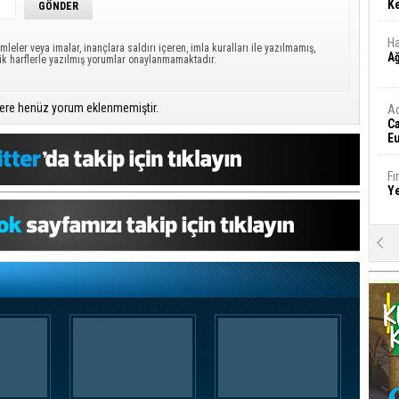
Ke
Ha
mleler veya imalar, inançlara saldırı içeren, imla kuralları ile yazılmamış,
A
ük harflerle yazılmış yorumlar onaylanmamaktadır.
ere henüz yorum eklenmemiştir.
A
C
Eu
Tü
y
Fı
Y
E
Ba
iş
Ar
2
Fa
S