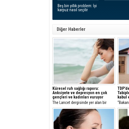
Beş bin yıllık problem: İyi
karpuz nasıl seçilir
Diğer Haberler
Küresel ruh sağlığı raporu:
TDP’de
Anksiyete ve depresyon en çok
Tabipl
gençleri ve kadınları vuruyor
kabul
The Lancet dergisinde yer alan bir
“Bakanı
araştırmaya göre, küresel ölçekte ruh
itibars
sağlığı sorunu bulunan birey sayısı
1990 yılındaki 599 milyondan 2023
yılında 1,17 milyara ulaştı.