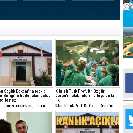
Ed
G
Ta
İn
Ad
Al
F
Tu
İk
n Sağlık Bakanı’na tepki:
Kıbrıslı Türk Prof. Dr. Özgür
er Birliği’ni hedef alan üslup
Deren’in ekibinden Türkiye’de bir
 edilemez
ilk
Yr
n görevi meslek örgütlerini
Kıbrıslı Türk Prof. Dr. Özgür Deren’in
Y
ızlaştırmak değildir”
başında bulunduğu ekip, Türkiye tıp
H
tarihinde bir ilke imza attı. Hacettepe
Üniversitesi’nde gerçekleştirilen
operasyonda, 26 haftalık bebeğin
Ra
omuriliğindeki doğumsal açıklık anne
Ba
karnında kapalı yöntemle başarıyla o