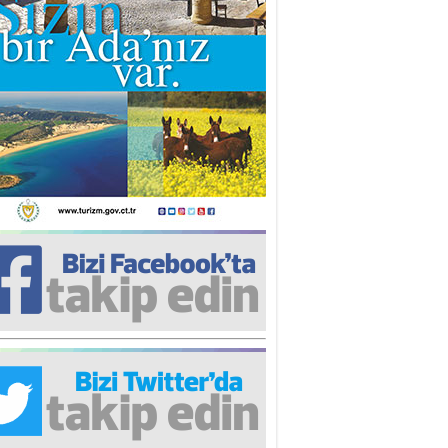
iz TUNCEL
öz göre göre…
ner ULUTAŞ
şallah St. Lois ile Hakkaido
ası gibi olmayız !...
i KİŞMİR
IRSAT VE KORKU
rgut ÇALICI
i Lakırdı da benden!
d. Doç. Ercan HOŞKARA
atırım Yapmazsan Var Olamazsın:
edefteki Kurum Kıb-Tek
na Sarro
şıma gelen skandal olayı