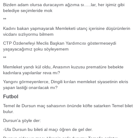
Bizden adam olursa duracayım ağzıma sı…..lar, her işimiz gibi
belediye seçimleride mok
**
Kadını bakan yapmayarak Memleketi utanç içerisine düşürünlerin
vicdanı sızlıyormu bilmem
CTP Özdenefeyi Meclis Başkan Yardımcısı göstermeseydi
yaşayacağımız şoku söyleyemem
**
Memleket yandı kül oldu, Anasının kuzusu prematüre bebekte
kadınlara yapılanlar reva mı?
Yangını görmeyenlerce, Dingili kırılan memleket siyasetinin ekris
yapan lastiği onarılacak mı?
Futbol
Temel ile Dursun maç sahasının önünde köfte satarken Temel bilet
bulur.
Dursun'a şöyle der:
-Ula Dursun bu bileti al maçı öğren de gel der.