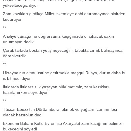
yükselteceğiz diyor
Zam kazıkları girdikçe Millet iskemleye dahi oturamayınca sinirden
kuduruyor
**
Ahaliye çanağa ne doğrarsanız kaşığınızda o çıkacak sakın
unutmayın dedik
Çorak tarlada bostan yetişmeyeceğini, tabakta zırnık bulmayınca
öğreniverdik
**
Ukrayna’nın altını üstüne getirmekle meşgul Rusya, durun daha bu
iş bitmedi diyor
İktidarda iktidarsızlık yaşayan hükümetimiz, zam kazıkları
hazırlanırken seyrediyor
**
Tüccar Ebuzzittin Dörttambura, ekmek ve yağların zammı feci
olacak hazırolun dedi
Ekonomi Bakanı Kutlu Evren ise Akaryakıt zam kazığının belimizi
bükeceğini söyledi