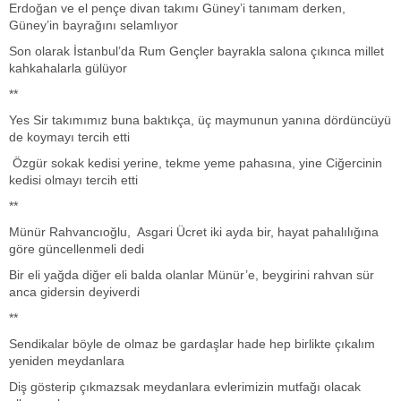
Erdoğan ve el pençe divan takımı Güney’i tanımam derken,
Güney’in bayrağını selamlıyor
Son olarak İstanbul’da Rum Gençler bayrakla salona çıkınca millet
kahkahalarla gülüyor
**
Yes Sir takımımız buna baktıkça, üç maymunun yanına dördüncüyü
de koymayı tercih etti
Özgür sokak kedisi yerine, tekme yeme pahasına, yine Ciğercinin
kedisi olmayı tercih etti
**
Münür Rahvancıoğlu, Asgari Ücret iki ayda bir, hayat pahalılığına
göre güncellenmeli dedi
Bir eli yağda diğer eli balda olanlar Münür’e, beygirini rahvan sür
anca gidersin deyiverdi
**
Sendikalar böyle de olmaz be gardaşlar hade hep birlikte çıkalım
yeniden meydanlara
Diş gösterip çıkmazsak meydanlara evlerimizin mutfağı olacak