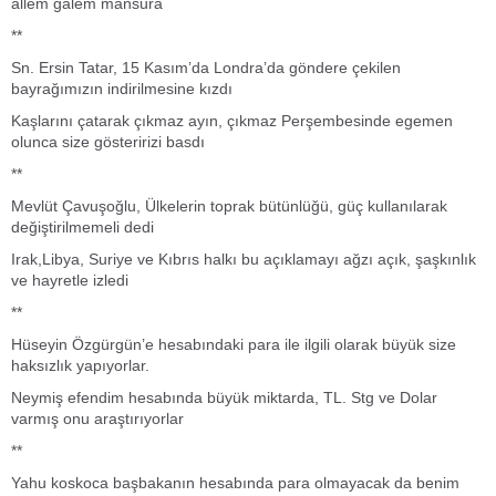
allem galem mansura
**
Sn. Ersin Tatar, 15 Kasım’da Londra’da göndere çekilen
bayrağımızın indirilmesine kızdı
Kaşlarını çatarak çıkmaz ayın, çıkmaz Perşembesinde egemen
olunca size gösteririzi basdı
**
Mevlüt Çavuşoğlu, Ülkelerin toprak bütünlüğü, güç kullanılarak
değiştirilmemeli dedi
Irak,Libya, Suriye ve Kıbrıs halkı bu açıklamayı ağzı açık, şaşkınlık
ve hayretle izledi
**
Hüseyin Özgürgün’e hesabındaki para ile ilgili olarak büyük size
haksızlık yapıyorlar.
Neymiş efendim hesabında büyük miktarda, TL. Stg ve Dolar
varmış onu araştırıyorlar
**
Yahu koskoca başbakanın hesabında para olmayacak da benim