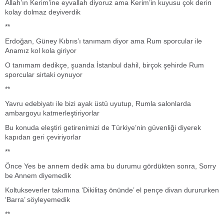
Allah’ın Kerim’ine eyvallah diyoruz ama Kerim’in kuyusu çok derin
kolay dolmaz deyiverdik
**
Erdoğan, Güney Kıbrıs’ı tanımam diyor ama Rum sporcular ile
Anamız kol kola giriyor
O tanımam dedikçe, şuanda İstanbul dahil, birçok şehirde Rum
sporcular sirtaki oynuyor
**
Yavru edebiyatı ile bizi ayak üstü uyutup, Rumla salonlarda
ambargoyu katmerleştiriyorlar
Bu konuda eleştiri getirenimizi de Türkiye’nin güvenliği diyerek
kapıdan geri çeviriyorlar
**
Önce Yes be annem dedik ama bu durumu gördükten sonra, Sorry
be Annem diyemedik
Koltukseverler takımına ‘Dikilitaş önünde’ el pençe divan durururken
‘Barra’ söyleyemedik
**