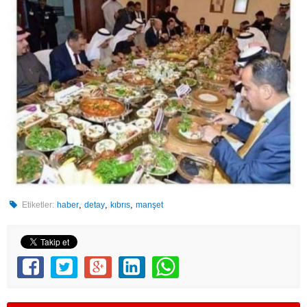
,
,
,
Etiketler:
haber
detay
kıbrıs
manşet