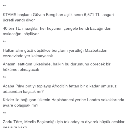
**
KTAMS başkanı Güven Bengihan açlık sınırı 6,571 TL. asgari
ücretli yandı diyor
40 bin TL. maaşlılar her koyunun çengele kendi bacağından
asılacağını söylüyor
**
Halkın alım gücü düştükce borçların yarattığı Mazbatadan
cezaevinde yer kalmayacak
Anasını sattığım ülkesinde, halkın bu durumunu görecek bir
hükümet olmayacak
**
Acaba Pılıyı pırtıyı toplayıp Afrodit’in fettan bir o kadar umursuz
adasından kaçsak mı?
Krizler ile boğuşan ülkenin Hapishanesi yerine Londra sokaklarında
avare dolaşsak mı?
**
Zorlu Töre, Meclis Başkanlığı için tek adayım diyerek büyük ocaklar
peşisıra yaktı