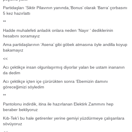
Partidaşları ‘Siktir Pilavının yanında,‘Bonus’ olarak ‘Barra’ çorbasını
5 kez hazırlattı
**
Hadde muhalefeti anladık onlara neden ‘Nayır ‘ dediklerinin
hesabını soramayız
Ama partidaşlarının ‘Asena’ gibi göbek atmasına öyle andilla koyup
bakamayız
<<
Acı çektikçe insan olgunlaşırmış diyorlar yalan be ustam inananın
da dedim
Acı çektikçe içten içe çürürükten sonra ‘Ebemizin damını
göreceğimizi söyledim
**
Pantolonu indirdik, itina ile hazırlanan Elektirk Zammını hep
beraber bekliyoruz
Kıb-Tek’i bu hale getirenler yerine gemiyi yüzdürmeye çalışanlara
sövüyoruz