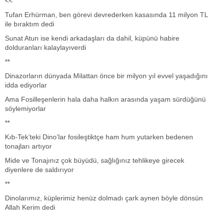
<<
Tufan Erhürman, ben görevi devrederken kasasında 11 milyon TL
ile bıraktım dedi
Sunat Atun ise kendi arkadaşları da dahil, küpünü habire
dolduranları kalaylayıverdi
**
Dinazorların dünyada Milattan önce bir milyon yıl evvel yaşadığını
idda ediyorlar
Ama Fosilleşenlerin hala daha halkın arasında yaşam sürdüğünü
söylemiyorlar
**
Kıb-Tek’teki Dino’lar fosileştiktçe ham hum yutarken bedenen
tonajları artıyor
Mide ve Tonajınız çok büyüdü, sağlığınız tehlikeye girecek
diyenlere de saldırıyor
**
Dinolarımız, küplerimiz henüz dolmadı çark aynen böyle dönsün
Allah Kerim dedi