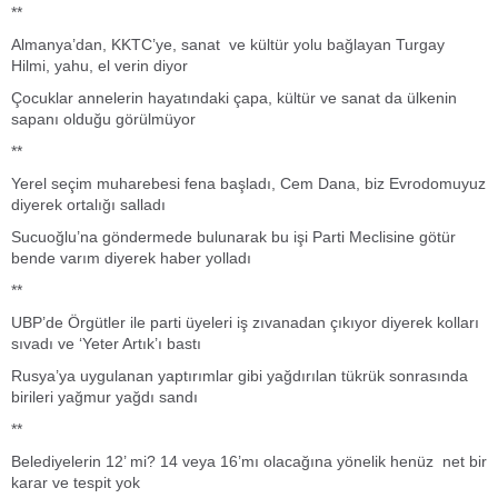
**
Almanya’dan, KKTC’ye, sanat ve kültür yolu bağlayan Turgay
Hilmi, yahu, el verin diyor
Çocuklar annelerin hayatındaki çapa, kültür ve sanat da ülkenin
sapanı olduğu görülmüyor
**
Yerel seçim muharebesi fena başladı, Cem Dana, biz Evrodomuyuz
diyerek ortalığı salladı
Sucuoğlu’na göndermede bulunarak bu işi Parti Meclisine götür
bende varım diyerek haber yolladı
**
UBP’de Örgütler ile parti üyeleri iş zıvanadan çıkıyor diyerek kolları
sıvadı ve ‘Yeter Artık’ı bastı
Rusya’ya uygulanan yaptırımlar gibi yağdırılan tükrük sonrasında
birileri yağmur yağdı sandı
**
Belediyelerin 12’ mi? 14 veya 16’mı olacağına yönelik henüz net bir
karar ve tespit yok