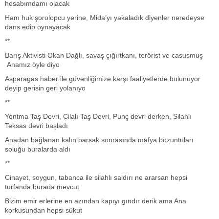
hesabımdamı olacak
Ham huk şorolopcu yerine, Mida’yı yakaladık diyenler neredeyse
dans edip oynayacak
**
Barış Aktivisti Okan Dağlı, savaş çığırtkanı, terörist ve casusmuş
Anamız öyle diyo
Asparagas haber ile güvenliğimize karşı faaliyetlerde bulunuyor
deyip gerisin geri yolanıyo
**
Yontma Taş Devri, Cilalı Taş Devri, Punç devri derken, Silahlı
Teksas devri başladı
Anadan bağlanan kalın barsak sonrasında mafya bozuntuları
soluğu buralarda aldı
**
Cinayet, soygun, tabanca ile silahlı saldırı ne ararsan hepsi
turfanda burada mevcut
Bizim emir erlerine en azından kapıyı gındır derik ama Ana
korkusundan hepsi sükut