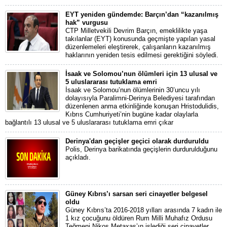
EYT yeniden gündemde: Barçın’dan “kazanılmış
hak” vurgusu
CTP Milletvekili Devrim Barçın, emeklilikte yaşa
takılanlar (EYT) konusunda geçmişte yapılan yasal
düzenlemeleri eleştirerek, çalışanların kazanılmış
haklarının yeniden tesis edilmesi gerektiğini söyledi.
İsaak ve Solomou’nun ölümleri için 13 ulusal ve
5 uluslararası tutuklama emri
İsaak ve Solomou’nun ölümlerinin 30’uncu yılı
dolayısıyla Paralimni-Derinya Belediyesi tarafından
düzenlenen anma etkinliğinde konuşan Hristodulidis,
Kıbrıs Cumhuriyeti’nin bugüne kadar olaylarla
bağlantılı 13 ulusal ve 5 uluslararası tutuklama emri çıkar
Derinya'dan geçişler geçici olarak durduruldu
Polis, Derinya barikatında geçişlerin durdurulduğunu
açıkladı.
Güney Kıbrıs’ı sarsan seri cinayetler belgesel
oldu
Güney Kıbrıs’ta 2016-2018 yılları arasında 7 kadın ile
1 kız çocuğunu öldüren Rum Milli Muhafız Ordusu
Teğmeni Nikos Metaxas’ın işlediği seri cinayetler