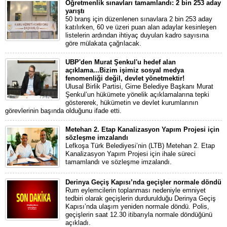
Öğretmenlik sınavları tamamlandı: 2 bin 253 aday
yarıştı
50 branş için düzenlenen sınavlara 2 bin 253 aday
katılırken, 60 ve üzeri puan alan adaylar kesinleşen
listelerin ardından ihtiyaç duyulan kadro sayısına
göre mülakata çağrılacak.
UBP'den Murat Şenkul'u hedef alan
açıklama...Bizim işimiz sosyal medya
fenomenliği değil, devlet yönetmektir!
Ulusal Birlik Partisi, Girne Belediye Başkanı Murat
Şenkul’un hükümete yönelik açıklamalarına tepki
göstererek, hükümetin ve devlet kurumlarının
görevlerinin başında olduğunu ifade etti.
Metehan 2. Etap Kanalizasyon Yapım Projesi için
sözleşme imzalandı
Lefkoşa Türk Belediyesi’nin (LTB) Metehan 2. Etap
Kanalizasyon Yapım Projesi için ihale süreci
tamamlandı ve sözleşme imzalandı.
Derinya Geçiş Kapısı’nda geçişler normale döndü
Rum eylemcilerin toplanması nedeniyle emniyet
tedbiri olarak geçişlerin durdurulduğu Derinya Geçiş
Kapısı’nda ulaşım yeniden normale döndü. Polis,
geçişlerin saat 12.30 itibarıyla normale döndüğünü
açıkladı.