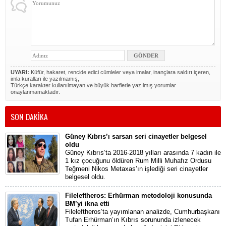
UYARI:
Küfür, hakaret, rencide edici cümleler veya imalar, inançlara saldırı içeren,
imla kuralları ile yazılmamış,
Türkçe karakter kullanılmayan ve büyük harflerle yazılmış yorumlar
onaylanmamaktadır.
SON DAKİKA
Güney Kıbrıs’ı sarsan seri cinayetler belgesel
oldu
Güney Kıbrıs’ta 2016-2018 yılları arasında 7 kadın ile
1 kız çocuğunu öldüren Rum Milli Muhafız Ordusu
Teğmeni Nikos Metaxas’ın işlediği seri cinayetler
belgesel oldu.
Fileleftheros: Erhürman metodoloji konusunda
BM’yi ikna etti
Fileleftheros’ta yayımlanan analizde, Cumhurbaşkanı
Tufan Erhürman’ın Kıbrıs sorununda izlenecek