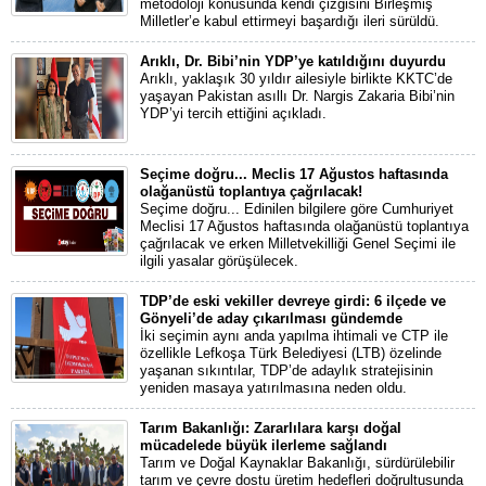
metodoloji konusunda kendi çizgisini Birleşmiş
Milletler’e kabul ettirmeyi başardığı ileri sürüldü.
Arıklı, Dr. Bibi’nin YDP’ye katıldığını duyurdu
Arıklı, yaklaşık 30 yıldır ailesiyle birlikte KKTC’de
yaşayan Pakistan asıllı Dr. Nargis Zakaria Bibi’nin
YDP’yi tercih ettiğini açıkladı.
Seçime doğru... Meclis 17 Ağustos haftasında
olağanüstü toplantıya çağrılacak!
Seçime doğru... Edinilen bilgilere göre Cumhuriyet
Meclisi 17 Ağustos haftasında olağanüstü toplantıya
çağrılacak ve erken Milletvekilliği Genel Seçimi ile
ilgili yasalar görüşülecek.
TDP’de eski vekiller devreye girdi: 6 ilçede ve
Gönyeli’de aday çıkarılması gündemde
İki seçimin aynı anda yapılma ihtimali ve CTP ile
özellikle Lefkoşa Türk Belediyesi (LTB) özelinde
yaşanan sıkıntılar, TDP’de adaylık stratejisinin
yeniden masaya yatırılmasına neden oldu.
Tarım Bakanlığı: Zararlılara karşı doğal
mücadelede büyük ilerleme sağlandı
Tarım ve Doğal Kaynaklar Bakanlığı, sürdürülebilir
tarım ve çevre dostu üretim hedefleri doğrultusunda