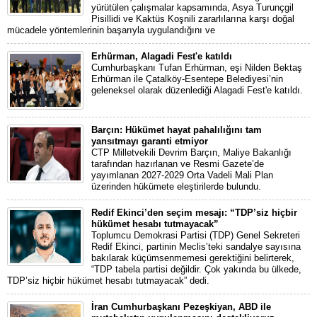
yürütülen çalışmalar kapsamında, Asya Turunçgil
Pisillidi ve Kaktüs Koşnili zararlılarına karşı doğal
mücadele yöntemlerinin başarıyla uygulandığını ve
Erhürman, Alagadi Fest'e katıldı
Cumhurbaşkanı Tufan Erhürman, eşi Nilden Bektaş
Erhürman ile Çatalköy-Esentepe Belediyesi’nin
geleneksel olarak düzenlediği Alagadi Fest'e katıldı.
Barçın: Hükümet hayat pahalılığını tam
yansıtmayı garanti etmiyor
CTP Milletvekili Devrim Barçın, Maliye Bakanlığı
tarafından hazırlanan ve Resmi Gazete’de
yayımlanan 2027-2029 Orta Vadeli Mali Plan
üzerinden hükümete eleştirilerde bulundu.
Redif Ekinci’den seçim mesajı: “TDP’siz hiçbir
hükümet hesabı tutmayacak”
Toplumcu Demokrasi Partisi (TDP) Genel Sekreteri
Redif Ekinci, partinin Meclis’teki sandalye sayısına
bakılarak küçümsenmemesi gerektiğini belirterek,
“TDP tabela partisi değildir. Çok yakında bu ülkede,
TDP’siz hiçbir hükümet hesabı tutmayacak” dedi.
İran Cumhurbaşkanı Pezeşkiyan, ABD ile