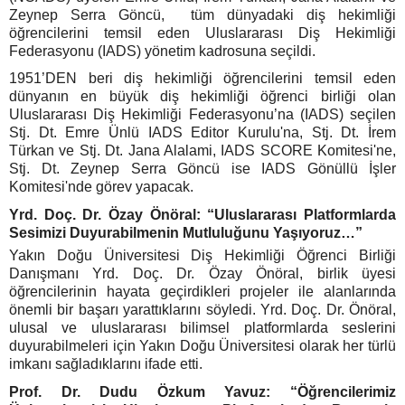
Zeynep Serra Göncü, tüm dünyadaki diş hekimliği
öğrencilerini temsil eden Uluslararası Diş Hekimliği
Federasyonu (IADS) yönetim kadrosuna seçildi.
1951’DEN beri diş hekimliği öğrencilerini temsil eden
dünyanın en büyük diş hekimliği öğrenci birliği olan
Uluslararası Diş Hekimliği Federasyonu’na (IADS) seçilen
Stj. Dt. Emre Ünlü IADS Editor Kurulu'na, Stj. Dt. İrem
Türkan ve Stj. Dt. Jana Alalami, IADS SCORE Komitesi'ne,
Stj. Dt. Zeynep Serra Göncü ise IADS Gönüllü İşler
Komitesi'nde görev yapacak.
Yrd. Doç. Dr. Özay Önöral: “Uluslararası Platformlarda
Sesimizi Duyurabilmenin Mutluluğunu Yaşıyoruz…”
Yakın Doğu Üniversitesi Diş Hekimliği Öğrenci Birliği
Danışmanı Yrd. Doç. Dr. Özay Önöral, birlik üyesi
öğrencilerinin hayata geçirdikleri projeler ile alanlarında
önemli bir başarı yarattıklarını söyledi. Yrd. Doç. Dr. Önöral,
ulusal ve uluslararası bilimsel platformlarda seslerini
duyurabilmeleri için Yakın Doğu Üniversitesi olarak her türlü
imkanı sağladıklarını ifade etti.
Prof. Dr. Dudu Özkum Yavuz: “Öğrencilerimiz