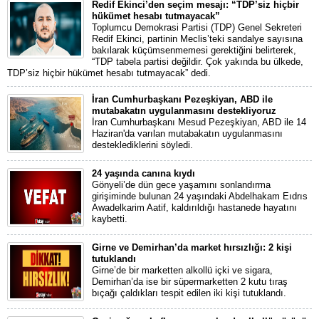
Redif Ekinci’den seçim mesajı: “TDP’siz hiçbir
hükümet hesabı tutmayacak”
Toplumcu Demokrasi Partisi (TDP) Genel Sekreteri
Redif Ekinci, partinin Meclis’teki sandalye sayısına
bakılarak küçümsenmemesi gerektiğini belirterek,
“TDP tabela partisi değildir. Çok yakında bu ülkede,
TDP’siz hiçbir hükümet hesabı tutmayacak” dedi.
İran Cumhurbaşkanı Pezeşkiyan, ABD ile
mutabakatın uygulanmasını destekliyoruz
İran Cumhurbaşkanı Mesud Pezeşkiyan, ABD ile 14
Haziran'da varılan mutabakatın uygulanmasını
desteklediklerini söyledi.
24 yaşında canına kıydı
Gönyeli’de dün gece yaşamını sonlandırma
girişiminde bulunan 24 yaşındaki Abdelhakam Eıdrıs
Awadelkarim Aatif, kaldırıldığı hastanede hayatını
kaybetti.
Girne ve Demirhan’da market hırsızlığı: 2 kişi
tutuklandı
Girne’de bir marketten alkollü içki ve sigara,
Demirhan’da ise bir süpermarketten 2 kutu tıraş
bıçağı çaldıkları tespit edilen iki kişi tutuklandı.