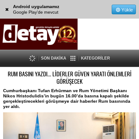
Android uygulamamız
Yükle
Google Play'de mevcut
SON DAKİKA
KATEGORİLER
RUM BASINI YAZDI... LİDERLER GÜVEN YARATI ÖNLEMLERİ
GÖRÜŞECEK
Cumhurbaşkanı Tufan Erhürman ve Rum Yönetimi Başkanı
Nikos Hristodulidis’in bugün 16.00’da basına kapalı şekilde
gerçekleştirecekleri görüşmeye dair haberler Rum basınında
yer aldı.