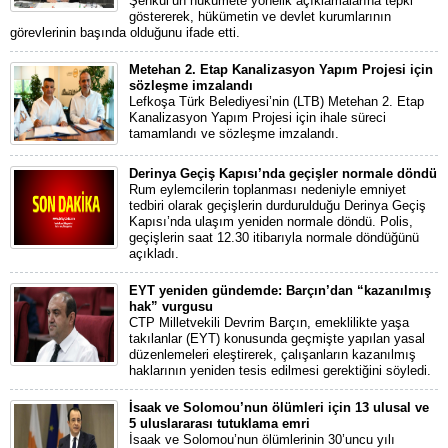
Şenkul’un hükümete yönelik açıklamalarına tepki
göstererek, hükümetin ve devlet kurumlarının
görevlerinin başında olduğunu ifade etti.
Metehan 2. Etap Kanalizasyon Yapım Projesi için
sözleşme imzalandı
Lefkoşa Türk Belediyesi’nin (LTB) Metehan 2. Etap
Kanalizasyon Yapım Projesi için ihale süreci
tamamlandı ve sözleşme imzalandı.
Derinya Geçiş Kapısı’nda geçişler normale döndü
Rum eylemcilerin toplanması nedeniyle emniyet
tedbiri olarak geçişlerin durdurulduğu Derinya Geçiş
Kapısı’nda ulaşım yeniden normale döndü. Polis,
geçişlerin saat 12.30 itibarıyla normale döndüğünü
açıkladı.
EYT yeniden gündemde: Barçın’dan “kazanılmış
hak” vurgusu
CTP Milletvekili Devrim Barçın, emeklilikte yaşa
takılanlar (EYT) konusunda geçmişte yapılan yasal
düzenlemeleri eleştirerek, çalışanların kazanılmış
haklarının yeniden tesis edilmesi gerektiğini söyledi.
İsaak ve Solomou’nun ölümleri için 13 ulusal ve
5 uluslararası tutuklama emri
İsaak ve Solomou’nun ölümlerinin 30’uncu yılı