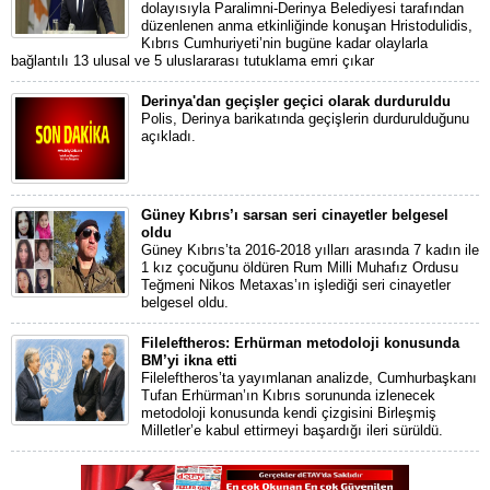
dolayısıyla Paralimni-Derinya Belediyesi tarafından
düzenlenen anma etkinliğinde konuşan Hristodulidis,
Kıbrıs Cumhuriyeti’nin bugüne kadar olaylarla
bağlantılı 13 ulusal ve 5 uluslararası tutuklama emri çıkar
Derinya'dan geçişler geçici olarak durduruldu
Polis, Derinya barikatında geçişlerin durdurulduğunu
açıkladı.
Güney Kıbrıs’ı sarsan seri cinayetler belgesel
oldu
Güney Kıbrıs’ta 2016-2018 yılları arasında 7 kadın ile
1 kız çocuğunu öldüren Rum Milli Muhafız Ordusu
Teğmeni Nikos Metaxas’ın işlediği seri cinayetler
belgesel oldu.
Fileleftheros: Erhürman metodoloji konusunda
BM’yi ikna etti
Fileleftheros’ta yayımlanan analizde, Cumhurbaşkanı
Tufan Erhürman’ın Kıbrıs sorununda izlenecek
metodoloji konusunda kendi çizgisini Birleşmiş
Milletler’e kabul ettirmeyi başardığı ileri sürüldü.