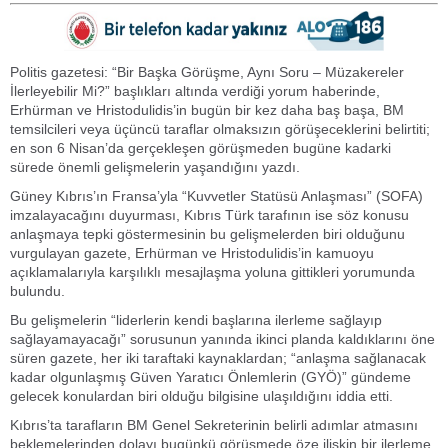
Politis gazetesi: “Bir Başka Görüşme, Aynı Soru – Müzakereler
İlerleyebilir Mi?” başlıkları altında verdiği yorum haberinde,
Erhürman ve Hristodulidis’in bugün bir kez daha baş başa, BM
temsilcileri veya üçüncü taraflar olmaksızın görüşeceklerini belirtiti;
en son 6 Nisan’da gerçekleşen görüşmeden bugüne kadarki
sürede önemli gelişmelerin yaşandığını yazdı.
Güney Kıbrıs’ın Fransa’yla “Kuvvetler Statüsü Anlaşması” (SOFA)
imzalayacağını duyurması, Kıbrıs Türk tarafının ise söz konusu
anlaşmaya tepki göstermesinin bu gelişmelerden biri olduğunu
vurgulayan gazete, Erhürman ve Hristodulidis’in kamuoyu
açıklamalarıyla karşılıklı mesajlaşma yoluna gittikleri yorumunda
bulundu.
Bu gelişmelerin “liderlerin kendi başlarına ilerleme sağlayıp
sağlayamayacağı” sorusunun yanında ikinci planda kaldıklarını öne
süren gazete, her iki taraftaki kaynaklardan; “anlaşma sağlanacak
kadar olgunlaşmış Güven Yaratıcı Önlemlerin (GYÖ)” gündeme
gelecek konulardan biri olduğu bilgisine ulaşıldığını iddia etti.
Kıbrıs’ta tarafların BM Genel Sekreterinin belirli adımlar atmasını
beklemelerinden dolayı bugünkü görüşmede öze ilişkin bir ilerleme