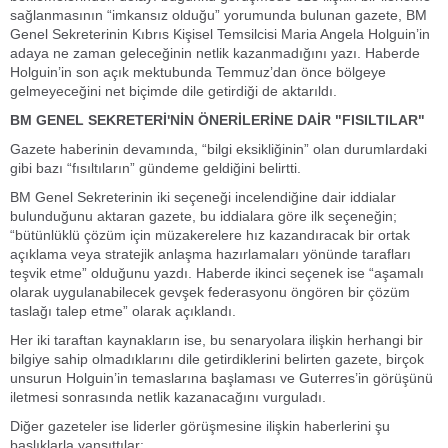
sağlanmasının “imkansız olduğu” yorumunda bulunan gazete, BM
Genel Sekreterinin Kıbrıs Kişisel Temsilcisi Maria Angela Holguin’in
adaya ne zaman geleceğinin netlik kazanmadığını yazı. Haberde
Holguin’in son açık mektubunda Temmuz’dan önce bölgeye
gelmeyeceğini net biçimde dile getirdiği de aktarıldı.
BM GENEL SEKRETERİ'NİN ÖNERİLERİNE DAİR "FISILTILAR"
Gazete haberinin devamında, “bilgi eksikliğinin” olan durumlardaki
gibi bazı “fısıltıların” gündeme geldiğini belirtti.
BM Genel Sekreterinin iki seçeneği incelendiğine dair iddialar
bulunduğunu aktaran gazete, bu iddialara göre ilk seçeneğin;
“bütünlüklü çözüm için müzakerelere hız kazandıracak bir ortak
açıklama veya stratejik anlaşma hazırlamaları yönünde tarafları
teşvik etme” olduğunu yazdı. Haberde ikinci seçenek ise “aşamalı
olarak uygulanabilecek gevşek federasyonu öngören bir çözüm
taslağı talep etme” olarak açıklandı.
Her iki taraftan kaynakların ise, bu senaryolara ilişkin herhangi bir
bilgiye sahip olmadıklarını dile getirdiklerini belirten gazete, birçok
unsurun Holguin’in temaslarına başlaması ve Guterres’in görüşünü
iletmesi sonrasında netlik kazanacağını vurguladı.
Diğer gazeteler ise liderler görüşmesine ilişkin haberlerini şu
başlıklarla yansıttılar: