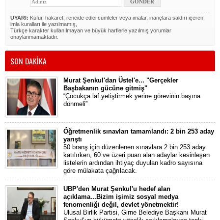
UYARI:
Küfür, hakaret, rencide edici cümleler veya imalar, inançlara saldırı içeren,
imla kuralları ile yazılmamış,
Türkçe karakter kullanılmayan ve büyük harflerle yazılmış yorumlar
onaylanmamaktadır.
SON DAKİKA
Murat Şenkul'dan Üstel'e... "Gerçekler
Başbakanın gücüne gitmiş"
“Çocukça laf yetiştirmek yerine görevinin başına
dönmeli”
Öğretmenlik sınavları tamamlandı: 2 bin 253 aday
yarıştı
50 branş için düzenlenen sınavlara 2 bin 253 aday
katılırken, 60 ve üzeri puan alan adaylar kesinleşen
listelerin ardından ihtiyaç duyulan kadro sayısına
göre mülakata çağrılacak.
UBP'den Murat Şenkul'u hedef alan
açıklama...Bizim işimiz sosyal medya
fenomenliği değil, devlet yönetmektir!
Ulusal Birlik Partisi, Girne Belediye Başkanı Murat