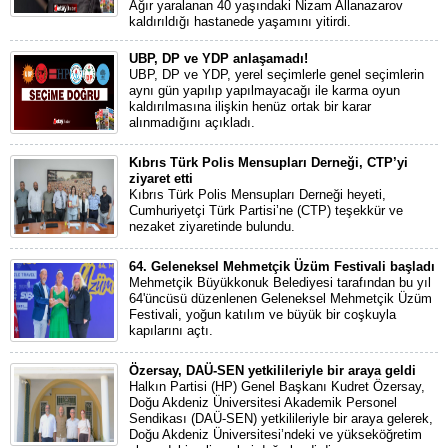
Ağır yaralanan 40 yaşındaki Nizam Allanazarov
kaldırıldığı hastanede yaşamını yitirdi.
UBP, DP ve YDP anlaşamadı!
UBP, DP ve YDP, yerel seçimlerle genel seçimlerin
aynı gün yapılıp yapılmayacağı ile karma oyun
kaldırılmasına ilişkin henüz ortak bir karar
alınmadığını açıkladı.
Kıbrıs Türk Polis Mensupları Derneği, CTP’yi
ziyaret etti
Kıbrıs Türk Polis Mensupları Derneği heyeti,
Cumhuriyetçi Türk Partisi’ne (CTP) teşekkür ve
nezaket ziyaretinde bulundu.
64. Geleneksel Mehmetçik Üzüm Festivali başladı
Mehmetçik Büyükkonuk Belediyesi tarafından bu yıl
64'üncüsü düzenlenen Geleneksel Mehmetçik Üzüm
Festivali, yoğun katılım ve büyük bir coşkuyla
kapılarını açtı.
Özersay, DAÜ-SEN yetkilileriyle bir araya geldi
Halkın Partisi (HP) Genel Başkanı Kudret Özersay,
Doğu Akdeniz Üniversitesi Akademik Personel
Sendikası (DAÜ-SEN) yetkilileriyle bir araya gelerek,
Doğu Akdeniz Üniversitesi’ndeki ve yükseköğretim