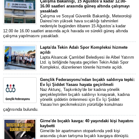
Çalışma Bakanlığı, 15 Ağustos’a kadar 12.00-
16.00 saatleri arasında güneş altında çalışmayı
yasakladı
Çalışma ve Sosyal Güvenlik Bakanlığı, Meteoroloji
Dairesi’nin yüksek hava sıcaklığı tahminleri
nedeniyle bugünden itibaren 15 Ağustos’a kadar
12.00 ile 16.00 saatleri arasında açık havada ve sürekli güneş altında
çalışma yapılmasını yasakladı.
Lapta'da Tekin Adalı Spor Kompleksi hizmete
açıldı
Lapta Alsancak Çamlıbel Belediyesi ile Albel Yatırım
Ltd. iş birliğinde hayata geçirilen Tekin Adalı Spor
Kompleksi, düzenlenen törenle hizmete açıldı.
Gençlik Federasyonu'ndan bıçaklı saldırıya tepki:
Ev İçi Şiddet Yasası hayata geçirilmeli
Naz Aktunç, Taşkınköy'de bir kadına yönelik
gerçekleştirilen bıçaklı saldırıyı kınayarak, kadına
yönelik şiddetin önlenmesi için Ev İçi Şiddet
Yasası'nın gecikmeksizin yürürlüğe konulması
çağrısında bulundu.
Girne'de bıçaklı kavga: 40 yaşındaki kişi hayatını
kaybetti
Girne'de bir apartmanın otoparkında yedi kişi
arasında çıkan tartışma bıçaklı kavgaya dönüştü.