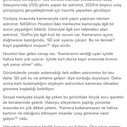
İstasyonu’nda (ISS) görev yapan bir astronot, 2018’in beşinci uzay
yürüyüşünü gerçekleştirmek için hazırlık yaparken görülüyor.
Yürüyüş sırasında kamerasıyla canlı yayın yapması istenen
astronot, NASA’nın Houston’daki merkezine kamerayla ilgili bir
sorun yaşadığını bildirdi. Göreviyle ilgili son talimatları alan
astronot, “GoPro’yla ilgili hızlı bir sorum var. Kameranın açma
düğmesine bastığımda, ‘SD yok’ uyarısı çıkıyor. Bu ne demek?
Kayıt yapabiliyor muyum?” diye sordu.
Houston’dan gelen cevap ise, “Kameranın verdiği uyarı içinde
hafıza kartı yok uyarısı. İçinde kart olursa kayıt sırasında kırmızı
ışık yanıp söner” oldu.
Görüntülerde cevabı anlamadığı fark edilen astronotun bir kez
daha ‘SD yok bu ne anlama geliyor’ diye sorduğu duyuluyor. Daha
sonra kartı bulamadığını söyleyen astronotun kamerası olmadan
görevine başladığı belirtiliyor.
Sosyal medyada büyük ilgi çeken bu görüntüler birçok soru işaretini
de beraberinde getirdi. Videoyu izleyenlerin yaptığı yorumlar
arasında en çok dikkat çekeni, “Kamera kullanamayan ve hafıza
kartının ne olduğunu bilmeyen insanlar uzay görevine nasıl
gidiyor?” oldu.
Videodaki astronotun kimliği konusu ise belirsiz. Öne çıkan isimler