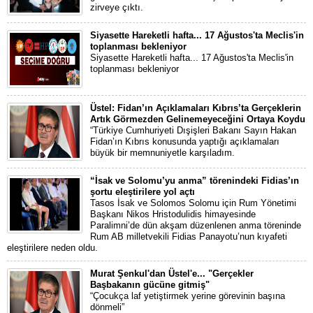
zirveye çıktı.
Siyasette Hareketli hafta... 17 Ağustos'ta Meclis'in
toplanması bekleniyor
Siyasette Hareketli hafta... 17 Ağustos'ta Meclis'in
toplanması bekleniyor
Üstel: Fidan’ın Açıklamaları Kıbrıs’ta Gerçeklerin
Artık Görmezden Gelinemeyeceğini Ortaya Koydu
“Türkiye Cumhuriyeti Dışişleri Bakanı Sayın Hakan
Fidan’ın Kıbrıs konusunda yaptığı açıklamaları
büyük bir memnuniyetle karşıladım.
“İsak ve Solomu’yu anma” törenindeki Fidias’ın
şortu eleştirilere yol açtı
Tasos İsak ve Solomos Solomu için Rum Yönetimi
Başkanı Nikos Hristodulidis himayesinde
Paralimni’de dün akşam düzenlenen anma töreninde
Rum AB milletvekili Fidias Panayotu’nun kıyafeti
eleştirilere neden oldu.
Murat Şenkul'dan Üstel'e... "Gerçekler
Başbakanın gücüne gitmiş"
“Çocukça laf yetiştirmek yerine görevinin başına
dönmeli”