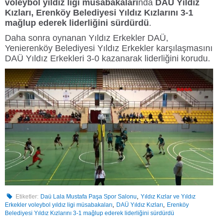
voleybol yıldız ligi müsabakaları
nda
DAÜ Yıldız
Kızları, Erenköy Belediyesi Yıldız Kızlarını 3-1
mağlup ederek liderliğini sürdürdü
.
Daha sonra oynanan Yıldız Erkekler DAÜ,
Yenierenköy Belediyesi Yıldız Erkekler karşılaşmasını
DAÜ Yıldız Erkekleri 3-0 kazanarak liderliğini korudu.
,
Etiketler:
Daü Lala Mustafa Paşa Spor Salonu
Yıldız Kızlar ve Yıldız
,
,
Erkekler voleybol yıldız ligi müsabakaları
DAÜ Yıldız Kızları
Erenköy
Belediyesi Yıldız Kızlarını 3-1 mağlup ederek liderliğini sürdürdü