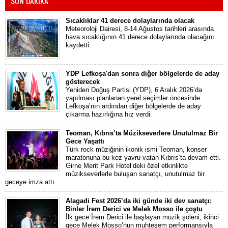
SON DAKİKA
Sıcaklıklar 41 derece dolaylarında olacak
Meteoroloji Dairesi, 8-14 Ağustos tarihleri arasında
hava sıcaklığının 41 derece dolaylarında olacağını
kaydetti.
YDP Lefkoşa'dan sonra diğer bölgelerde de aday
gösterecek
Yeniden Doğuş Partisi (YDP), 6 Aralık 2026’da
yapılması planlanan yerel seçimler öncesinde
Lefkoşa’nın ardından diğer bölgelerde de aday
çıkarma hazırlığına hız verdi.
Teoman, Kıbrıs’ta Müzikseverlere Unutulmaz Bir
Gece Yaşattı
Türk rock müziğinin ikonik ismi Teoman, konser
maratonuna bu kez yavru vatan Kıbrıs’ta devam etti.
Girne Merit Park Hotel’deki özel etkinlikte
müzikseverlerle buluşan sanatçı, unutulmaz bir
geceye imza attı.
Alagadi Fest 2026’da iki günde iki dev sanatçı:
Binler İrem Derici ve Melek Mosso ile çoştu
İlk gece İrem Derici ile başlayan müzik şöleni, ikinci
gece Melek Mosso’nun muhteşem performansıyla