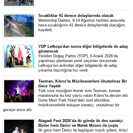
Sıcaklıklar 41 derece dolaylarında olacak
Meteoroloji Dairesi, 8-14 Ağustos tarihleri arasında
hava sıcaklığının 41 derece dolaylarında olacağını
kaydetti.
YDP Lefkoşa'dan sonra diğer bölgelerde de aday
gösterecek
Yeniden Doğuş Partisi (YDP), 6 Aralık 2026’da
yapılması planlanan yerel seçimler öncesinde
Lefkoşa’nın ardından diğer bölgelerde de aday
çıkarma hazırlığına hız verdi.
Teoman, Kıbrıs’ta Müzikseverlere Unutulmaz Bir
Gece Yaşattı
Türk rock müziğinin ikonik ismi Teoman, konser
maratonuna bu kez yavru vatan Kıbrıs’ta devam etti.
Girne Merit Park Hotel’deki özel etkinlikte
müzikseverlerle buluşan sanatçı, unutulmaz bir
geceye imza attı.
Alagadi Fest 2026’da iki günde iki dev sanatçı:
Binler İrem Derici ve Melek Mosso ile çoştu
İlk gece İrem Derici ile başlayan müzik şöleni, ikinci