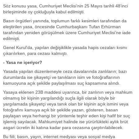
Söz konusu yasa, Cumhuriyet Meclisi’nin 25 Mayıs tarihli 48’inci
birleşiminde oy çokluğuyla kabul edilmişti.
Basın örgütleri yanında, toplumun farklı kesimleri tarafından da
eleştirilen yasa, öncesinde Cumhurbaşkanı Tufan Erhürman
tarafından yeniden görüşülmek üzere Cumhuriyet Meclisi’ne iade
edilmişti.
Genel Kurul'da, yapılan değişiklikle yasada hapis cezaları kısmı
çıkarılırken, para cezası kalmıştı.
- Yasa ne içeriyor?
Yasada yapılan düzenlemeyle ceza davalarında zanlıların; bazı
durumlarda ise şikayetçi ve tanıkların isim ve fotoğraflarının
kamuoyuna açık şekilde paylaşılması suç kapsamına alındı.
Yasaya eklenen 23B maddesi uyarınca, bir zanlının veya mahkum
olmamış bir kişinin yargılandığı suçla ilgili olarak böyle bir
yargılamada şikayetçi veya tanık olan bir kişinin açık ismini veya
fotoğrafını kamuya açık bir şekilde yazan, gösteren, basan
paylaşan veya herhangi bir yöntemle teşhir eden kişi hafif bir suç
işlemiş sayılacak. Mahkumiyet halinde ise yürürlükteki aylık brüt
asgari ücretin iki katına kadar para cezasına çarptırılabilecek.
Bu fiili; basın, yayın, internet medyası veya sosyal medya