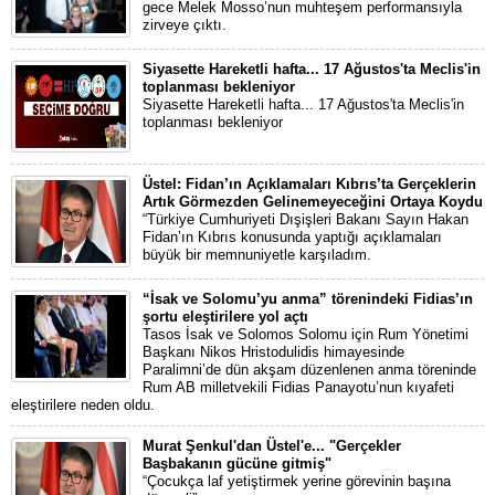
gece Melek Mosso’nun muhteşem performansıyla
zirveye çıktı.
Siyasette Hareketli hafta... 17 Ağustos'ta Meclis'in
toplanması bekleniyor
Siyasette Hareketli hafta... 17 Ağustos'ta Meclis'in
toplanması bekleniyor
Üstel: Fidan’ın Açıklamaları Kıbrıs’ta Gerçeklerin
Artık Görmezden Gelinemeyeceğini Ortaya Koydu
“Türkiye Cumhuriyeti Dışişleri Bakanı Sayın Hakan
Fidan’ın Kıbrıs konusunda yaptığı açıklamaları
büyük bir memnuniyetle karşıladım.
“İsak ve Solomu’yu anma” törenindeki Fidias’ın
şortu eleştirilere yol açtı
Tasos İsak ve Solomos Solomu için Rum Yönetimi
Başkanı Nikos Hristodulidis himayesinde
Paralimni’de dün akşam düzenlenen anma töreninde
Rum AB milletvekili Fidias Panayotu’nun kıyafeti
eleştirilere neden oldu.
Murat Şenkul'dan Üstel'e... "Gerçekler
Başbakanın gücüne gitmiş"
“Çocukça laf yetiştirmek yerine görevinin başına