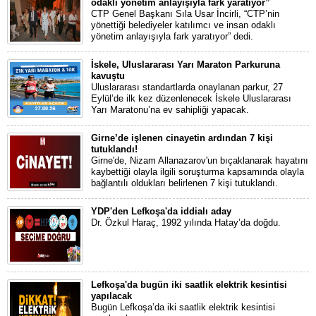
odaklı yönetim anlayışıyla fark yaratıyor”
CTP Genel Başkanı Sıla Usar İncirli, “CTP’nin
yönettiği belediyeler katılımcı ve insan odaklı
yönetim anlayışıyla fark yaratıyor” dedi.
İskele, Uluslararası Yarı Maraton Parkuruna
kavuştu
Uluslararası standartlarda onaylanan parkur, 27
Eylül’de ilk kez düzenlenecek İskele Uluslararası
Yarı Maratonu’na ev sahipliği yapacak.
Girne’de işlenen cinayetin ardından 7 kişi
tutuklandı!
Girne'de, Nizam Allanazarov'un bıçaklanarak hayatını
kaybettiği olayla ilgili soruşturma kapsamında olayla
bağlantılı oldukları belirlenen 7 kişi tutuklandı.
YDP'den Lefkoşa'da iddialı aday
Dr. Özkul Haraç, 1992 yılında Hatay’da doğdu.
Lefkoşa'da bugün iki saatlik elektrik kesintisi
yapılacak
Bugün Lefkoşa’da iki saatlik elektrik kesintisi