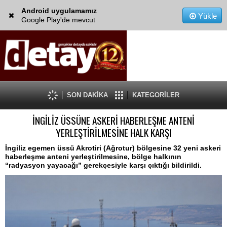
Android uygulamamız
Yükle
Google Play'de mevcut
SON DAKİKA
KATEGORİLER
İNGİLİZ ÜSSÜNE ASKERİ HABERLEŞME ANTENİ
YERLEŞTİRİLMESİNE HALK KARŞI
İngiliz egemen üssü Akrotiri (Ağrotur) bölgesine 32 yeni askeri
haberleşme anteni yerleştirilmesine, bölge halkının
“radyasyon yayacağı” gerekçesiyle karşı çıktığı bildirildi.