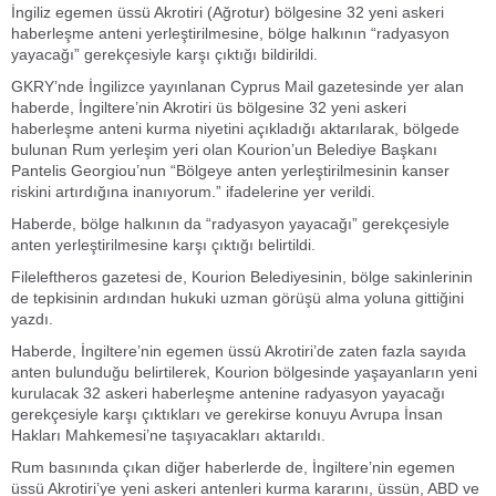
İngiliz egemen üssü Akrotiri (Ağrotur) bölgesine 32 yeni askeri
haberleşme anteni yerleştirilmesine, bölge halkının “radyasyon
yayacağı” gerekçesiyle karşı çıktığı bildirildi.
GKRY’nde İngilizce yayınlanan Cyprus Mail gazetesinde yer alan
haberde, İngiltere’nin Akrotiri üs bölgesine 32 yeni askeri
haberleşme anteni kurma niyetini açıkladığı aktarılarak, bölgede
bulunan Rum yerleşim yeri olan Kourion’un Belediye Başkanı
Pantelis Georgiou’nun “Bölgeye anten yerleştirilmesinin kanser
riskini artırdığına inanıyorum.” ifadelerine yer verildi.
Haberde, bölge halkının da “radyasyon yayacağı” gerekçesiyle
anten yerleştirilmesine karşı çıktığı belirtildi.
Fileleftheros gazetesi de, Kourion Belediyesinin, bölge sakinlerinin
de tepkisinin ardından hukuki uzman görüşü alma yoluna gittiğini
yazdı.
Haberde, İngiltere’nin egemen üssü Akrotiri’de zaten fazla sayıda
anten bulunduğu belirtilerek, Kourion bölgesinde yaşayanların yeni
kurulacak 32 askeri haberleşme antenine radyasyon yayacağı
gerekçesiyle karşı çıktıkları ve gerekirse konuyu Avrupa İnsan
Hakları Mahkemesi’ne taşıyacakları aktarıldı.
Rum basınında çıkan diğer haberlerde de, İngiltere’nin egemen
üssü Akrotiri’ye yeni askeri antenleri kurma kararını, üssün, ABD ve