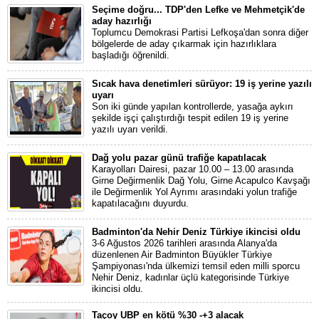
Seçime doğru... TDP'den Lefke ve Mehmetçik'de
aday hazırlığı
Toplumcu Demokrasi Partisi Lefkoşa'dan sonra diğer
bölgelerde de aday çıkarmak için hazırlıklara
başladığı öğrenildi.
Sıcak hava denetimleri sürüyor: 19 iş yerine yazılı
uyarı
Son iki günde yapılan kontrollerde, yasağa aykırı
şekilde işçi çalıştırdığı tespit edilen 19 iş yerine
yazılı uyarı verildi.
Dağ yolu pazar günü trafiğe kapatılacak
Karayolları Dairesi, pazar 10.00 – 13.00 arasında
Girne Değirmenlik Dağ Yolu, Girne Acapulco Kavşağı
ile Değirmenlik Yol Ayrımı arasındaki yolun trafiğe
kapatılacağını duyurdu.
Badminton'da Nehir Deniz Türkiye ikincisi oldu
3-6 Ağustos 2026 tarihleri arasında Alanya'da
düzenlenen Air Badminton Büyükler Türkiye
Şampiyonası'nda ülkemizi temsil eden milli sporcu
Nehir Deniz, kadınlar üçlü kategorisinde Türkiye
ikincisi oldu.
Taçoy UBP en kötü %30 -+3 alacak