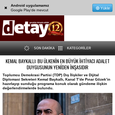
Android uygulamamız
Yükle
Google Play'de mevcut
SON DAKİKA
KATEGORİLER
KEMAL BAYKALLI: BU ÜLKENİN EN BÜYÜK İHTİYACI ADALET
DUYGUSUNUN YENİDEN İNŞASIDIR
Toplumcu Demokrasi Partisi (TDP) Dış İlişkiler ve Dijital
Diplomasi Sekreteri Kemal Baykallı, Kanal T’de Pınar Gözek’in
hazırlayıp sunduğu programa konuk olarak gündeme ilişkin
değerlendirmelerde bulundu.