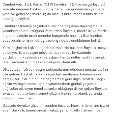
Cumhuriyetçi Türk Partisi (CTP) heyetinin TDP’ye gerçekleştirdiği
ziyarete değinen Baykallı, görüşmede ülke gündeminin yanı sıra
yerel ve genel seçimlere ilişkin olası iş birliği modellerinin de ele
alındığını söyledi.
Cumhurbaşkanlığı seçimleri sürecinde başlayan dayanışma ve
yakınlaşmanın sürdüğünü ifade eden Baykallı, meclis içi ve meclis
dışı muhalefetin ortak sorunlar karşısında nasıl birlikte hareket
edebileceğine ilişkin görüş alışverişinde bulunulduğunu belirtti.
Yerel seçimlere ilişkin değerlendirmelerde bulunan Baykallı, sosyal
belediyecilik anlayışını güçlendirecek modeller üzerinde
durduklarını kaydederek, detayların henüz netleşmediğini ancak
farklı seçeneklerin masada olduğunu ifade etti.
Ülkede uzun süredir seçim tartışmalarının gündemi meşgul ettiğini
dile getiren Baykallı, erken seçim tartışmalarının kamuoyunun
gerçek sorunlarının önüne geçmemesi gerektiğini söyledi. Sağlık,
eğitim ve hayat pahalılığının vatandaşların günlük yaşamını
doğrudan etkileyen temel sorunlar olduğuna dikkat çeken Baykallı,
siyasetin bu alanlarda somut çözüm önerileri üretmek zorunda
olduğunu vurguladı.
Siyasete duyulan güvenin yeniden tesis edilmesinin önemine işaret
eden Baykallı, bunun ancak liyakat, şeffaflık, etkin denetim ve