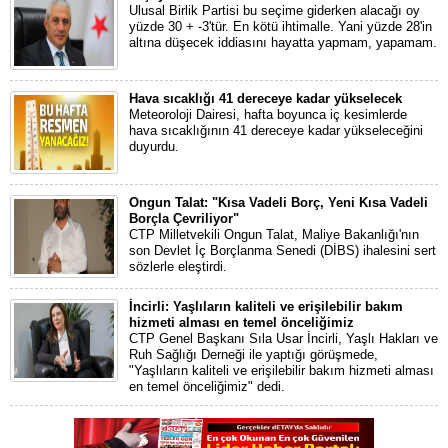
Ulusal Birlik Partisi bu seçime giderken alacağı oy
yüzde 30 + -3'tür. En kötü ihtimalle. Yani yüzde 28'in
altına düşecek iddiasını hayatta yapmam, yapamam.
Hava sıcaklığı 41 dereceye kadar yükselecek
Meteoroloji Dairesi, hafta boyunca iç kesimlerde
hava sıcaklığının 41 dereceye kadar yükseleceğini
duyurdu.
Ongun Talat: "Kısa Vadeli Borç, Yeni Kısa Vadeli
Borçla Çevriliyor"
CTP Milletvekili Ongun Talat, Maliye Bakanlığı'nın
son Devlet İç Borçlanma Senedi (DİBS) ihalesini sert
sözlerle eleştirdi.
İncirli: Yaşlıların kaliteli ve erişilebilir bakım
hizmeti alması en temel önceliğimiz
CTP Genel Başkanı Sıla Usar İncirli, Yaşlı Hakları ve
Ruh Sağlığı Derneği ile yaptığı görüşmede,
"Yaşlıların kaliteli ve erişilebilir bakım hizmeti alması
en temel önceliğimiz" dedi.