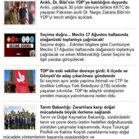
Arıklı, Dr. Bibi’nin YDP’ye katıldığını duyurdu
Arıklı, yaklaşık 30 yıldır ailesiyle birlikte KKTC’de
yaşayan Pakistan asıllı Dr. Nargis Zakaria Bibi’nin
YDP’yi tercih ettiğini açıkladı.
Seçime doğru... Meclis 17 Ağustos haftasında
olağanüstü toplantıya çağrılacak!
Seçime doğru... Edinilen bilgilere göre Cumhuriyet
Meclisi 17 Ağustos haftasında olağanüstü toplantıya
çağrılacak ve erken Milletvekilliği Genel Seçimi ile
ilgili yasalar görüşülecek.
TDP’de eski vekiller devreye girdi: 6 ilçede ve
Gönyeli’de aday çıkarılması gündemde
İki seçimin aynı anda yapılma ihtimali ve CTP ile
özellikle Lefkoşa Türk Belediyesi (LTB) özelinde
yaşanan sıkıntılar, TDP’de adaylık stratejisinin
yeniden masaya yatırılmasına neden oldu.
Tarım Bakanlığı: Zararlılara karşı doğal
mücadelede büyük ilerleme sağlandı
Tarım ve Doğal Kaynaklar Bakanlığı, sürdürülebilir
tarım ve çevre dostu üretim hedefleri doğrultusunda
yürütülen çalışmalar kapsamında, Asya Turunçgil
Pisillidi ve Kaktüs Koşnili zararlılarına karşı doğal
mücadele yöntemlerinin başarıyla uygulandığını ve