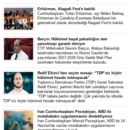
Erhürman, Alagadi Fest'e katıldı
Cumhurbaşkanı Tufan Erhürman, eşi Nilden Bektaş
Erhürman ile Çatalköy-Esentepe Belediyesi’nin
geleneksel olarak düzenlediği Alagadi Fest'e katıldı.
Barçın: Hükümet hayat pahalılığını tam
yansıtmayı garanti etmiyor
CTP Milletvekili Devrim Barçın, Maliye Bakanlığı
tarafından hazırlanan ve Resmi Gazete’de
yayımlanan 2027-2029 Orta Vadeli Mali Plan
üzerinden hükümete eleştirilerde bulundu.
Redif Ekinci’den seçim mesajı: “TDP’siz hiçbir
hükümet hesabı tutmayacak”
Toplumcu Demokrasi Partisi (TDP) Genel Sekreteri
Redif Ekinci, partinin Meclis’teki sandalye sayısına
bakılarak küçümsenmemesi gerektiğini belirterek,
“TDP tabela partisi değildir. Çok yakında bu ülkede,
TDP’siz hiçbir hükümet hesabı tutmayacak” dedi.
İran Cumhurbaşkanı Pezeşkiyan, ABD ile
mutabakatın uygulanmasını destekliyoruz
İran Cumhurbaşkanı Mesud Pezeşkiyan, ABD ile 14
Haziran'da varılan mutabakatın uygulanmasını