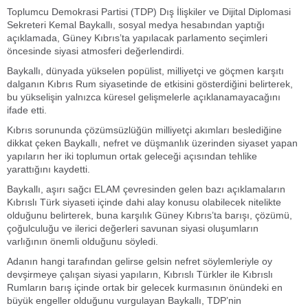
Toplumcu Demokrasi Partisi (TDP) Dış İlişkiler ve Dijital Diplomasi
Sekreteri Kemal Baykallı, sosyal medya hesabından yaptığı
açıklamada, Güney Kıbrıs’ta yapılacak parlamento seçimleri
öncesinde siyasi atmosferi değerlendirdi.
Baykallı, dünyada yükselen popülist, milliyetçi ve göçmen karşıtı
dalganın Kıbrıs Rum siyasetinde de etkisini gösterdiğini belirterek,
bu yükselişin yalnızca küresel gelişmelerle açıklanamayacağını
ifade etti.
Kıbrıs sorununda çözümsüzlüğün milliyetçi akımları beslediğine
dikkat çeken Baykallı, nefret ve düşmanlık üzerinden siyaset yapan
yapıların her iki toplumun ortak geleceği açısından tehlike
yarattığını kaydetti.
Baykallı, aşırı sağcı ELAM çevresinden gelen bazı açıklamaların
Kıbrıslı Türk siyaseti içinde dahi alay konusu olabilecek nitelikte
olduğunu belirterek, buna karşılık Güney Kıbrıs’ta barışı, çözümü,
çoğulculuğu ve ilerici değerleri savunan siyasi oluşumların
varlığının önemli olduğunu söyledi.
Adanın hangi tarafından gelirse gelsin nefret söylemleriyle oy
devşirmeye çalışan siyasi yapıların, Kıbrıslı Türkler ile Kıbrıslı
Rumların barış içinde ortak bir gelecek kurmasının önündeki en
büyük engeller olduğunu vurgulayan Baykallı, TDP’nin