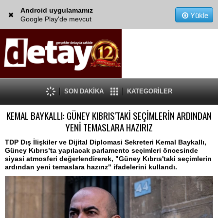
Android uygulamamız
Yükle
Google Play'de mevcut
SON DAKİKA
KATEGORİLER
KEMAL BAYKALLI: GÜNEY KIBRIS'TAKİ SEÇİMLERİN ARDINDAN
YENİ TEMASLARA HAZIRIZ
TDP Dış İlişkiler ve Dijital Diplomasi Sekreteri Kemal Baykallı,
Güney Kıbrıs’ta yapılacak parlamento seçimleri öncesinde
siyasi atmosferi değerlendirerek, "Güney Kıbrıs'taki seçimlerin
ardından yeni temaslara hazırız" ifadelerini kullandı.