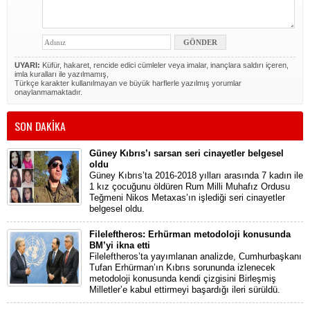
UYARI:
Küfür, hakaret, rencide edici cümleler veya imalar, inançlara saldırı içeren,
imla kuralları ile yazılmamış,
Türkçe karakter kullanılmayan ve büyük harflerle yazılmış yorumlar
onaylanmamaktadır.
SON DAKİKA
Güney Kıbrıs’ı sarsan seri cinayetler belgesel
oldu
Güney Kıbrıs’ta 2016-2018 yılları arasında 7 kadın ile
1 kız çocuğunu öldüren Rum Milli Muhafız Ordusu
Teğmeni Nikos Metaxas’ın işlediği seri cinayetler
belgesel oldu.
Fileleftheros: Erhürman metodoloji konusunda
BM’yi ikna etti
Fileleftheros’ta yayımlanan analizde, Cumhurbaşkanı
Tufan Erhürman’ın Kıbrıs sorununda izlenecek
metodoloji konusunda kendi çizgisini Birleşmiş
Milletler’e kabul ettirmeyi başardığı ileri sürüldü.