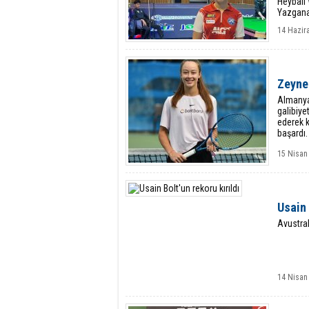
Heyball
Yazganar
14 Hazir
Zeynep
Almanya
galibiye
ederek k
başardı.
15 Nisan
Usain 
Avustral
14 Nisan 