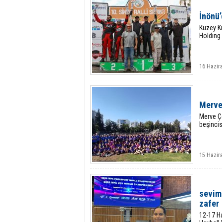
İnönü’
Kuzey Kı
Holding 
16 Hazira
Merve 
Merve Çe
beşincis
15 Hazir
sevim
zafer
12-17 H