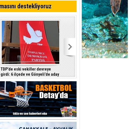
ttı
masını destekliyoruz
TDP’de eski vekiller devreye
Barçın: Hükümet hayat pahalılığını
girdi: 6 ilçede ve Gönyeli’de aday
tam yansıtmayı garanti etmiyor
çıkarılması gündemde