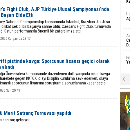
Ke
r’s Fight Club, AJP Türkiye Ulusal Şampiyonası’nda
Ha
Başarı Elde Etti
A
key National Championship kapsamında İstanbul, Brazilian Jiu-Jitsu
 dikkat çekici bir başarıya sahne oldu. Caesar’s Fight Club, turnuvada
iği üstün performansla önemli bir zafere imza attı.
A
 2026 Çarşamba 23:17
C
Eu
Tü
y
Fı
ift pistinde kavga: Sporcunun lisansı geçici olarak
Y
 alındı
oğu Üniversitesi kampüsünde düzenlenen drift yarışında çıkan kavga
harekete geçen KKTOK, olayı Disiplin Kurulu’na sevk ederken, olaya
E
lisanslı sporcunun lisansını soruşturma sonuçlanana kadar geçici
Ba
skıya aldı.
iş
026 Salı 20:49
Ar
2
ü Merit Satranç Turnuvası yapıldı
a santraç gelişiyor
Fa
S