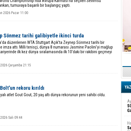
 World Championship’nda Avrupa Karması’na seçilen Sevimsu
ıkan, turnuvaya başarılı bir başlangıç yaptı.
an 2026 Pazar 11:00
 Sönmez tarihi galibiyetle ikinci turda
’da düzenlenen WTA Stuttgart Açık’ta Zeynep Sönmez tarihi bir
te imza attı. Milli tenisçi, dünya 8 numarası Jasmine Paolini’yi mağlup
ariyerinde ilk kez dünya sıralamasında ilk 10’daki bir rakibini geçmeyi
 2026 Çarşamba 21:15
Bolt'un rekoru kırıldı
YA
yalı atlet Gout Gout, 20 yaş altı dünya rekorunun yeni sahibi oldu.
Ay
S
G
D
2026 Salı 09:44
Ha
Sa