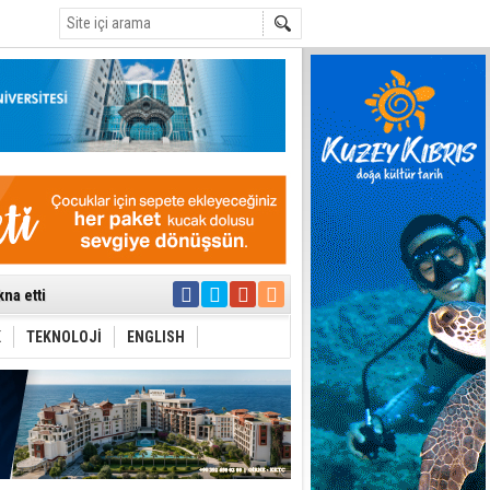
C
na etti
tü toplantıya
’de aday
K
TEKNOLOJİ
ENGLISH
yük ilerleme
ti etmiyor
t hesabı
uygulanmasını
ı