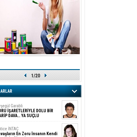
1/20
ZARLAR
şegül Garabli
ORU İŞARETLERİYLE DOLU BİR
ARİP DAVA… YA SUÇLU
EĞİLSE???
tice İNTAÇ
vaşların En Zoru İnsanın Kendi