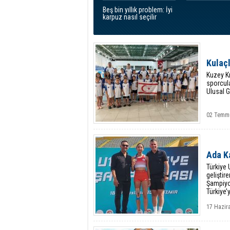
Beş bin yıllık problem: İyi
karpuz nasıl seçilir
Kulaçl
Kuzey Kı
sporcul
Ulusal G
02 Temmu
Ada Ka
Türkiye
geliştir
Şampiyon
Türkiye
17 Hazir