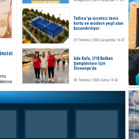
06 Ağustos 2026 Perşembe 17:20
Tatlısu’ya ücretsiz tenis
kortu ve modern yeşil alan
kazandırılıyor
29 Temmuz 2026 Çarşamba 16:07
incisi
Ada Kafa, U18 Balkan
Şampiyonası İçin
Slovenya’da
orcu
03 Temmuz 2026 Cuma 16:42
ikincisi