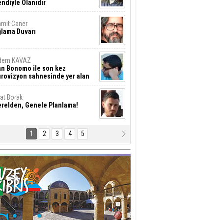
ndiyle Olanıdır
mit Caner
ğlama Duvarı
dem KAVAZ
an Bonomo ile son kez
rovizyon sahnesinde yer alan
rkiye 10 yıl aradan sonra
eniden yarışmaya dönecek mi?
rat Borak
erelden, Genele Planlama!
1
2
3
4
5
rkut YILMABAŞAR
yrak tartışmaları ve ihalesiz
ler!
if Alasya
015 SONRASI VE AKINCI.
tma Baysal
URLAR İÇİ’NDE KOLAYDIR ÖLMEK