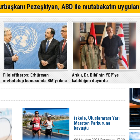
Gazimağusa-Lefkoşa ana yolunda alkollü sürücü takla a
rbaşkanı Pezeşkiyan, ABD ile mutabakatın uygulan
Eğlence mekanına tabanca ile gitti, tutuklandı
Trafik denetimlerinde 520 sürücü rapor edildi
Fileleftheros: Erhürman
Arıklı, Dr. Bibi’nin YDP’ye
metodoloji konusunda BM’yi ikna
katıldığını duyurdu
etti
İskele, Uluslararası Yarı
Maraton Parkuruna
kavuştu