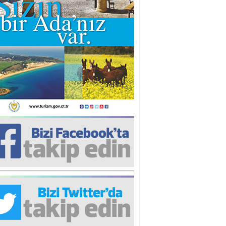
iz TUNCEL
öz göre göre…
ner ULUTAŞ
şallah St. Lois ile Hakkaido
ası gibi olmayız !...
i KİŞMİR
IRSAT VE KORKU
rgut ÇALICI
i Lakırdı da benden!
d. Doç. Ercan HOŞKARA
atırım Yapmazsan Var Olamazsın:
edefteki Kurum Kıb-Tek
na Sarro
şıma gelen skandal olayı