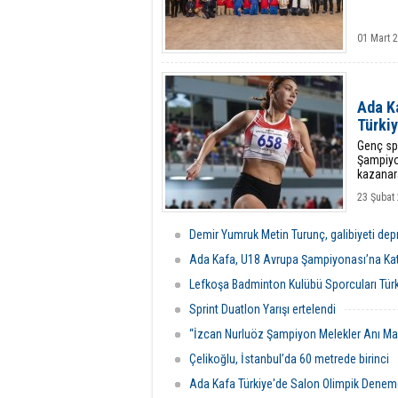
01 Mart 
Ada K
Türki
Genç spo
Şampiyo
kazanara
23 Şubat 
Demir Yumruk Metin Turunç, galibiyeti dep
Ada Kafa, U18 Avrupa Şampiyonası’na Kat
Lefkoşa Badminton Kulübü Sporcuları Türk
Sprint Duatlon Yarışı ertelendi
“İzcan Nurluöz Şampiyon Melekler Anı M
Çelikoğlu, İstanbul’da 60 metrede birinci
Ada Kafa Türkiye'de Salon Olimpik Deneme 