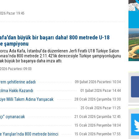
2026 Pazar 19:45
Ed
G
afa'dan büyük bir başarı daha! 800 metrede U-18
Ta
ye şampiyonu
İn
Ad
rcu Ada Kafa, İstanbul’da düzenlenen Jerfi Fıratlı U18 Türkiye Salon
nası’nda 800 metrede 2:11.42’lik derecesiyle Türkiye şampiyonluğunu
k büyük bir başarıya daha imza attı.
Al
F
2026 Pazartesi 09:03
rem şehitlerine adadı
09 Şubat 2026 Pazartesi 10:34
Tu
İk
ılma Hakkı Kazandı
01 Şubat 2026 Pazar 14:44
iye Milli Takım Adına Yarışacak
28 Ocak 2026 Çarşamba 13:30
25 Ocak 2026 Pazar 11:25
Yr
Y
açı” oynanacak
21 Ocak 2026 Çarşamba 12:45
H
15 Ocak 2026 Perşembe 18:34
Ra
Yarışları’nda 800 metrede birinci
15 Ocak 2026 Perşembe 17:55
Ba