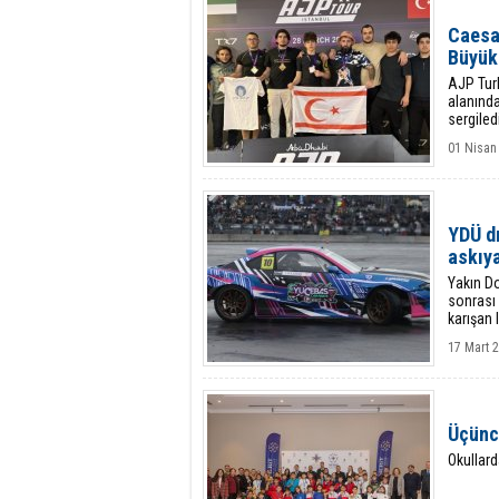
Caesa
Büyük 
AJP Tur
alanında
sergiled
01 Nisan
YDÜ dr
askıya
Yakın D
sonrası 
karışan 
olarak a
17 Mart 2
Üçünc
Okullard