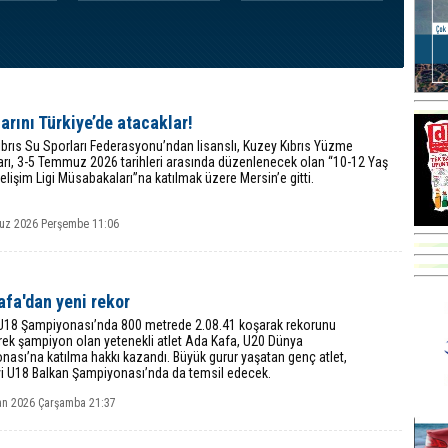
arını Türkiye’de atacaklar!
brıs Su Sporları Federasyonu’ndan lisanslı, Kuzey Kıbrıs Yüzme
arı, 3-5 Temmuz 2026 tarihleri arasında düzenlenecek olan “10-12 Yaş
elişim Ligi Müsabakaları”na katılmak üzere Mersin’e gitti.
z 2026 Perşembe 11:06
fa'dan yeni rekor
 U18 Şampiyonası’nda 800 metrede 2.08.41 koşarak rekorunu
erek şampiyon olan yetenekli atlet Ada Kafa, U20 Dünya
ası’na katılma hakkı kazandı. Büyük gurur yaşatan genç atlet,
’yi U18 Balkan Şampiyonası’nda da temsil edecek.
an 2026 Çarşamba 21:37