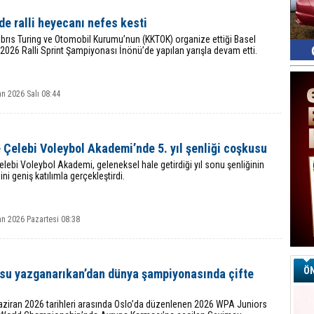
de ralli heyecanı nefes kesti
brıs Turing ve Otomobil Kurumu’nun (KKTOK) organize ettiği Basel
2026 Ralli Sprint Şampiyonası İnönü’de yapılan yarışla devam etti.
n 2026 Salı 08:44
Çelebi Voleybol Akademi’nde 5. yıl şenliği coşkusu
lebi Voleybol Akademi, geleneksel hale getirdiği yıl sonu şenliğinin
ini geniş katılımla gerçekleştirdi.
an 2026 Pazartesi 08:38
ÖN
su yazganarıkan’dan dünya şampiyonasında çifte
aziran 2026 tarihleri arasında Oslo’da düzenlenen 2026 WPA Juniors