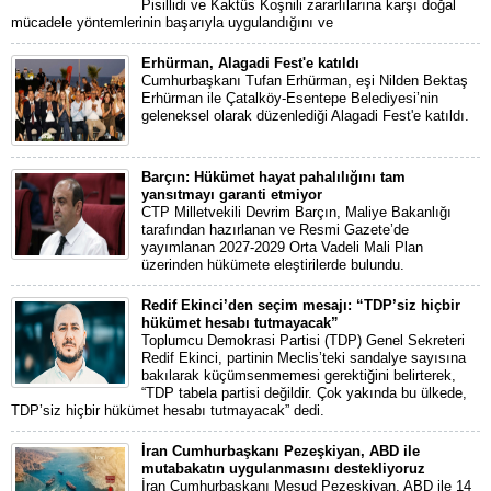
Pisillidi ve Kaktüs Koşnili zararlılarına karşı doğal
mücadele yöntemlerinin başarıyla uygulandığını ve
Erhürman, Alagadi Fest'e katıldı
Cumhurbaşkanı Tufan Erhürman, eşi Nilden Bektaş
Erhürman ile Çatalköy-Esentepe Belediyesi’nin
geleneksel olarak düzenlediği Alagadi Fest'e katıldı.
Barçın: Hükümet hayat pahalılığını tam
yansıtmayı garanti etmiyor
CTP Milletvekili Devrim Barçın, Maliye Bakanlığı
tarafından hazırlanan ve Resmi Gazete’de
yayımlanan 2027-2029 Orta Vadeli Mali Plan
üzerinden hükümete eleştirilerde bulundu.
Redif Ekinci’den seçim mesajı: “TDP’siz hiçbir
hükümet hesabı tutmayacak”
Toplumcu Demokrasi Partisi (TDP) Genel Sekreteri
Redif Ekinci, partinin Meclis’teki sandalye sayısına
bakılarak küçümsenmemesi gerektiğini belirterek,
“TDP tabela partisi değildir. Çok yakında bu ülkede,
TDP’siz hiçbir hükümet hesabı tutmayacak” dedi.
İran Cumhurbaşkanı Pezeşkiyan, ABD ile
mutabakatın uygulanmasını destekliyoruz
İran Cumhurbaşkanı Mesud Pezeşkiyan, ABD ile 14