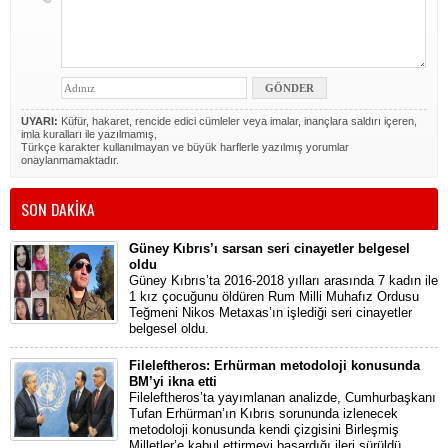
UYARI:
Küfür, hakaret, rencide edici cümleler veya imalar, inançlara saldırı içeren,
imla kuralları ile yazılmamış,
Türkçe karakter kullanılmayan ve büyük harflerle yazılmış yorumlar
onaylanmamaktadır.
SON DAKİKA
Güney Kıbrıs’ı sarsan seri cinayetler belgesel
oldu
Güney Kıbrıs’ta 2016-2018 yılları arasında 7 kadın ile
1 kız çocuğunu öldüren Rum Milli Muhafız Ordusu
Teğmeni Nikos Metaxas’ın işlediği seri cinayetler
belgesel oldu.
Fileleftheros: Erhürman metodoloji konusunda
BM’yi ikna etti
Fileleftheros’ta yayımlanan analizde, Cumhurbaşkanı
Tufan Erhürman’ın Kıbrıs sorununda izlenecek
metodoloji konusunda kendi çizgisini Birleşmiş
Milletler’e kabul ettirmeyi başardığı ileri sürüldü.