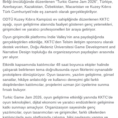
Birliği öncülüğünde düzenlenen “Turkic Game Jam 2026”, Türkiye,
Azerbaycan, Kazakistan, Özbekistan, Macaristan ve Kuzey Kıbrıs
Türk Cumhuriyeti’nde eş zamanlı olarak gerçekleştiriliyor.
ODTÜ Kuzey Kıbrıs Kampüsü ev sahipliğinde düzenlenen KKTC
ayağı, oyun geliştirme alanında faaliyet gösteren genç yetenekleri,
girişimcileri ve yaratıcı profesyonelleri bir araya getiriyor.
Oyun girişimcilik platformu Indie Valley’nin ana paydaşlığında
gerçekleştirilen etkinliğe, KKTC’den Telsim iletişim sponsoru olarak
destek verirken, Doğu Akdeniz Üniversitesi Game Development and
Narrative Design topluluğu da organizasyonun paydaşları arasında
yer alıyor.
Etkinlik kapsamında katılımcılar 48 saat boyunca ekipler halinde
çalışarak belirlenen tema doğrultusunda oyun fikirlerini oynanabilir
prototiplere dönüştürüyor. Oyun tasarımı, yazılım geliştirme, görsel
sanatlar, hikâye anlatıcılığı ve kullanıcı deneyimi gibi farklı
disiplinlerden katılımcılar, projelerini uzman jüri üyelerine sunma
fırsatı buluyor.
Turkic Game Jam 2026, oyun geliştirme etkinliği yanında KKTC’de
oyun teknolojileri, dijital ekonomi ve yaratıcı endüstrilerin gelişimine
katkı sunmayı amaçlıyor. Organizasyon sayesinde genç
yazılımcılar, oyun tasarımcıları ve girişimciler, farklı ülkelerden
katılımcılarla aynı platformda çalışma, bilgi paylaşımı yapma ve