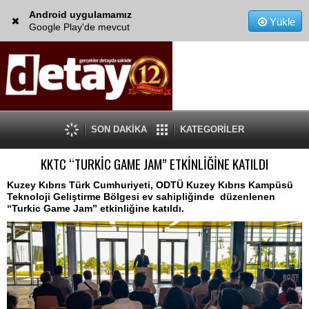
Android uygulamamız
Yükle
Google Play'de mevcut
SON DAKİKA
KATEGORİLER
KKTC “TURKİC GAME JAM” ETKİNLİĞİNE KATILDI
Kuzey Kıbrıs Türk Cumhuriyeti, ODTÜ Kuzey Kıbrıs Kampüsü
Teknoloji Geliştirme Bölgesi ev sahipliğinde düzenlenen
“Turkic Game Jam” etkinliğine katıldı.