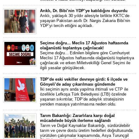
Arıklı, Dr. Bibi’nin YDP’ye katıldığını duyurdu
Arıklı, yaklaşık 30 yıldır ailesiyle birlikte KKTC’de
yaşayan Pakistan asıllı Dr. Nargis Zakaria Bibi’nin
YDP’yi tercih ettiğini açıkladı.
Seçime doğru... Meclis 17 Ağustos haftasında
olağanüstü toplantıya çağrılacak!
Seçime doğru... Edinilen bilgilere göre Cumhuriyet
Meclisi 17 Ağustos haftasında olağanüstü toplantıya
çağrılacak ve erken Milletvekilliği Genel Seçimi ile
ilgili yasalar görüşülecek.
TDP’de eski vekiller devreye girdi: 6 ilçede ve
Gönyeli’de aday çıkarılması gündemde
İki seçimin aynı anda yapılma ihtimali ve CTP ile
özellikle Lefkoşa Türk Belediyesi (LTB) özelinde
yaşanan sıkıntılar, TDP’de adaylık stratejisinin
yeniden masaya yatırılmasına neden oldu.
Tarım Bakanlığı: Zararlılara karşı doğal
mücadelede büyük ilerleme sağlandı
Tarım ve Doğal Kaynaklar Bakanlığı, sürdürülebilir
tarım ve çevre dostu üretim hedefleri doğrultusunda
yürütülen çalışmalar kapsamında, Asya Turunçgil