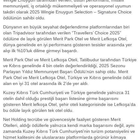
Wingie Enuygun tarafından verilen, üstün performans, misafir
memnuniyeti, iş ortaklığı mükemmeliyeti ve operasyonel uyumun
takdiri olarak 2025 Wingie Enuygun Selection – Signature Choice
ödülünün sahibi oldu.
Dünyanın en büyük seyahat değerlendirme platformlarından biri
olan Tripadvisor tarafından verilen “Travellers’ Choice 2025”
ödülüne de layık görülen Merit Park Otel ve Merit Lefkoşa Otel,
dünya genelinde en iyi performans gösteren tesisler arasında yer
alıp ilk %10’luk dilime girmeyi başardı.
Merit Park Otel ve Merit Lefkoşa Oteli, Tatilbudur tarafından Türkiye
ve Kıbrıs genelinde 4 bin otelin değerlendirildiği, 2025 Sezonu
Parlayan Yıldız Memnuniyet Başarı Ödülü’nün sahip oldu. Merit
Park Otel ve Merit Lefkoşa Otel, Türkiye ve Kıbrıs genelinde ödül
alan en iyi 31 otel arasında ilk 2’de yer aldı.
Kuzey Kıbrıs Türk Cumhuriyeti ve Türkiye genelinde yalnızca 31
otelin dahil olduğu prestijli başarı listesine girme başarısını
gösteren Merit lefkoşa Otel, şehir oteli kategorisinde ise Lefkoşa’da
bu ödüle layık görülen tek otel oldu.
Net Holding tecrübe ve güvencesiyle faaliyet gösteren Merit
Otelleri, aldığı ödüllerle yalnızca kendi marka başarısını değil, aynı
zamanda Kuzey Kıbrıs Türk Cumhuriyeti’nin turizm potansiyelini ve
hizmet kalitesini de uluslararası platformlarda görünür kılmaya