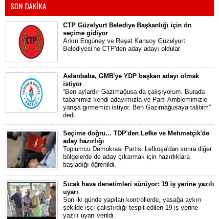
SON DAKİKA
CTP Güzelyurt Belediye Başkanlığı için ön
seçime gidiyor
Arkın Engüney ve Reşat Kansoy Güzelyurt
Belediyesi'ne CTP'den aday adayı oldular
Aslanbaba, GMB'ye YDP başkan adayı olmak
istiyor
“Ben aylardır Gazimağusa da çalışıyorum. Burada
tabanımız kendi adayımızla ve Parti Amblemimizle
yarışa girmemizi istiyor. Ben Gazimağusaya talibim”
dedi.
Seçime doğru... TDP'den Lefke ve Mehmetçik'de
aday hazırlığı
Toplumcu Demokrasi Partisi Lefkoşa'dan sonra diğer
bölgelerde de aday çıkarmak için hazırlıklara
başladığı öğrenildi.
Sıcak hava denetimleri sürüyor: 19 iş yerine yazılı
uyarı
Son iki günde yapılan kontrollerde, yasağa aykırı
şekilde işçi çalıştırdığı tespit edilen 19 iş yerine
yazılı uyarı verildi.