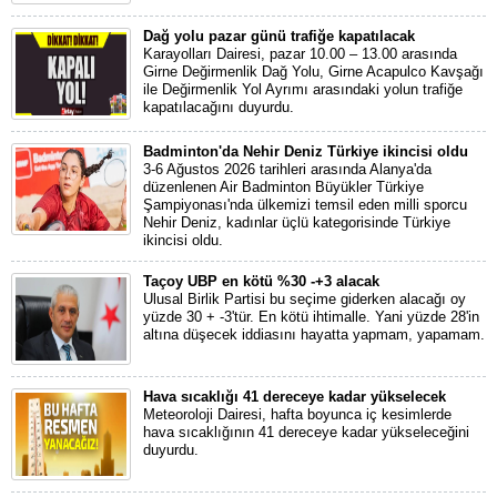
Dağ yolu pazar günü trafiğe kapatılacak
Karayolları Dairesi, pazar 10.00 – 13.00 arasında
Girne Değirmenlik Dağ Yolu, Girne Acapulco Kavşağı
ile Değirmenlik Yol Ayrımı arasındaki yolun trafiğe
kapatılacağını duyurdu.
Badminton'da Nehir Deniz Türkiye ikincisi oldu
3-6 Ağustos 2026 tarihleri arasında Alanya'da
düzenlenen Air Badminton Büyükler Türkiye
Şampiyonası'nda ülkemizi temsil eden milli sporcu
Nehir Deniz, kadınlar üçlü kategorisinde Türkiye
ikincisi oldu.
Taçoy UBP en kötü %30 -+3 alacak
Ulusal Birlik Partisi bu seçime giderken alacağı oy
yüzde 30 + -3'tür. En kötü ihtimalle. Yani yüzde 28'in
altına düşecek iddiasını hayatta yapmam, yapamam.
Hava sıcaklığı 41 dereceye kadar yükselecek
Meteoroloji Dairesi, hafta boyunca iç kesimlerde
hava sıcaklığının 41 dereceye kadar yükseleceğini
duyurdu.