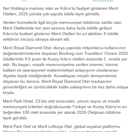
Net Holding’e markası olan ve Kıbrıs’ta faaliyet gösteren Merit
Otelleri, 2025 yılında çok sayıda ödüle layık görüldü.
Verilen hizmetlerle ilgili birçok memnuniyet ödülünün sahibi olan
Merit Otellerinde her yeni sezona daha fazla ödülle giriliyor.
Kıbrıs’ta faaliyet gösteren Merit Otelleri bu yıl aldıkları 8 ödülle
sektörün öncüsü olmaya devam etti.
Merit Royal Diamond Otel, dünya çapında milyonlarca kullanıcının
değerlendirmelerine dayanan Booking.com Travellers’ Choice 2025
ödüllerinde 9.6 puan ile Kuzey Kıbrıs otelleri arasında 1. sırada yer
aldı. Bu başarı; misafir memnuniyetine verilen önemin, hizmet
kalitesi ve operasyonel mükemmeliyet anlayışının uluslararası
ölçekte teyidi niteliğindedir. Konaklayan misafir deneyimlerine
dayanan bu derece, Merit Royal Diamond Otel markasının
güvenilirliğini ve sürdürülebilir kalite yaklaşımını bir kez daha ortaya
koydu.
Merit Park Hotel, 23 bin otel arasından, yorum sayısı ve misafir
memnuniyeti kriterleri doğrultusunda Türkiye ve Kuzey Kıbrıs’ın en
beğenilen 100 oteli arasında yer alarak 2026 Otelpuan ödülüne
layık görüldü.
Merit Park Otel ve Merit Lefkoşa Otel, global seyahat platformu