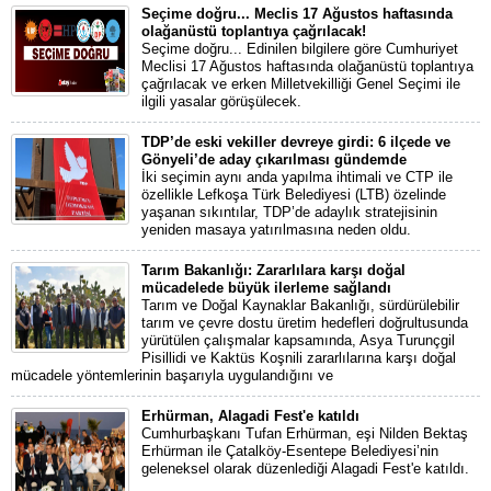
Seçime doğru... Meclis 17 Ağustos haftasında
olağanüstü toplantıya çağrılacak!
Seçime doğru... Edinilen bilgilere göre Cumhuriyet
Meclisi 17 Ağustos haftasında olağanüstü toplantıya
çağrılacak ve erken Milletvekilliği Genel Seçimi ile
ilgili yasalar görüşülecek.
TDP’de eski vekiller devreye girdi: 6 ilçede ve
Gönyeli’de aday çıkarılması gündemde
İki seçimin aynı anda yapılma ihtimali ve CTP ile
özellikle Lefkoşa Türk Belediyesi (LTB) özelinde
yaşanan sıkıntılar, TDP’de adaylık stratejisinin
yeniden masaya yatırılmasına neden oldu.
Tarım Bakanlığı: Zararlılara karşı doğal
mücadelede büyük ilerleme sağlandı
Tarım ve Doğal Kaynaklar Bakanlığı, sürdürülebilir
tarım ve çevre dostu üretim hedefleri doğrultusunda
yürütülen çalışmalar kapsamında, Asya Turunçgil
Pisillidi ve Kaktüs Koşnili zararlılarına karşı doğal
mücadele yöntemlerinin başarıyla uygulandığını ve
Erhürman, Alagadi Fest'e katıldı
Cumhurbaşkanı Tufan Erhürman, eşi Nilden Bektaş
Erhürman ile Çatalköy-Esentepe Belediyesi’nin
geleneksel olarak düzenlediği Alagadi Fest'e katıldı.