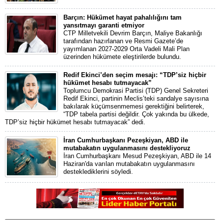
Barçın: Hükümet hayat pahalılığını tam
yansıtmayı garanti etmiyor
CTP Milletvekili Devrim Barçın, Maliye Bakanlığı
tarafından hazırlanan ve Resmi Gazete’de
yayımlanan 2027-2029 Orta Vadeli Mali Plan
üzerinden hükümete eleştirilerde bulundu.
Redif Ekinci’den seçim mesajı: “TDP’siz hiçbir
hükümet hesabı tutmayacak”
Toplumcu Demokrasi Partisi (TDP) Genel Sekreteri
Redif Ekinci, partinin Meclis’teki sandalye sayısına
bakılarak küçümsenmemesi gerektiğini belirterek,
“TDP tabela partisi değildir. Çok yakında bu ülkede,
TDP’siz hiçbir hükümet hesabı tutmayacak” dedi.
İran Cumhurbaşkanı Pezeşkiyan, ABD ile
mutabakatın uygulanmasını destekliyoruz
İran Cumhurbaşkanı Mesud Pezeşkiyan, ABD ile 14
Haziran'da varılan mutabakatın uygulanmasını
desteklediklerini söyledi.