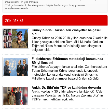
imla kuralları ile yazılmamış,
Türkçe karakter kullanılmayan ve büyük harflerle yazılmış yorumlar
onaylanmamaktadır.
SON DAKİKA
Güney Kıbrıs’ı sarsan seri cinayetler belgesel
oldu
Güney Kıbrıs’ta 2016-2018 yılları arasında 7 kadın ile
1 kız çocuğunu öldüren Rum Milli Muhafız Ordusu
Teğmeni Nikos Metaxas’ın işlediği seri cinayetler
belgesel oldu.
Fileleftheros: Erhürman metodoloji konusunda
BM’yi ikna etti
Fileleftheros’ta yayımlanan analizde, Cumhurbaşkanı
Tufan Erhürman’ın Kıbrıs sorununda izlenecek
metodoloji konusunda kendi çizgisini Birleşmiş
Milletler’e kabul ettirmeyi başardığı ileri sürüldü.
Arıklı, Dr. Bibi’nin YDP’ye katıldığını duyurdu
Arıklı, yaklaşık 30 yıldır ailesiyle birlikte KKTC’de
yaşayan Pakistan asıllı Dr. Nargis Zakaria Bibi’nin
YDP’yi tercih ettiğini açıkladı.