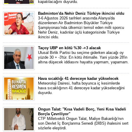
kapatılacağını duyurdu.
Badminton'da Nehir Deniz Türkiye ikincisi oldu
3-6 Ağustos 2026 tarihleri arasında Alanya'da
düzenlenen Air Badminton Büyükler Türkiye
Şampiyonası'nda ülkemizi temsil eden milli sporcu
Nehir Deniz, kadınlar üçlü kategorisinde Türkiye
ikincisi oldu.
Taçoy UBP en kötü %30 -+3 alacak
Ulusal Birlik Partisi bu seçime giderken alacağı oy
yüzde 30 + -3'tür. En kötü ihtimalle. Yani yüzde 28'in
altına düşecek iddiasını hayatta yapmam, yapamam.
Hava sıcaklığı 41 dereceye kadar yükselecek
Meteoroloji Dairesi, hafta boyunca iç kesimlerde
hava sıcaklığının 41 dereceye kadar yükseleceğini
duyurdu.
Ongun Talat: "Kısa Vadeli Borç, Yeni Kısa Vadeli
Borçla Çevriliyor"
CTP Milletvekili Ongun Talat, Maliye Bakanlığı'nın
son Devlet İç Borçlanma Senedi (DİBS) ihalesini sert
sözlerle eleştirdi.