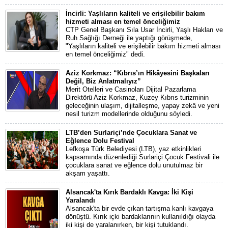
İncirli: Yaşlıların kaliteli ve erişilebilir bakım
hizmeti alması en temel önceliğimiz
CTP Genel Başkanı Sıla Usar İncirli, Yaşlı Hakları ve
Ruh Sağlığı Derneği ile yaptığı görüşmede,
"Yaşlıların kaliteli ve erişilebilir bakım hizmeti alması
en temel önceliğimiz" dedi.
Aziz Korkmaz: “Kıbrıs’ın Hikâyesini Başkaları
Değil, Biz Anlatmalıyız”
Merit Otelleri ve Casinoları Dijital Pazarlama
Direktörü Aziz Korkmaz, Kuzey Kıbrıs turizminin
geleceğinin ulaşım, dijitalleşme, yapay zekâ ve yeni
nesil turizm modellerinde olduğunu söyledi.
LTB’den Surlariçi’nde Çocuklara Sanat ve
Eğlence Dolu Festival
Lefkoşa Türk Belediyesi (LTB), yaz etkinlikleri
kapsamında düzenlediği Surlariçi Çocuk Festivali ile
çocuklara sanat ve eğlence dolu unutulmaz bir
akşam yaşattı.
Alsancak'ta Kırık Bardaklı Kavga: İki Kişi
Yaralandı
Alsancak'ta bir evde çıkan tartışma kanlı kavgaya
dönüştü. Kırık içki bardaklarının kullanıldığı olayda
iki kişi de yaralanırken, bir kişi tutuklandı.