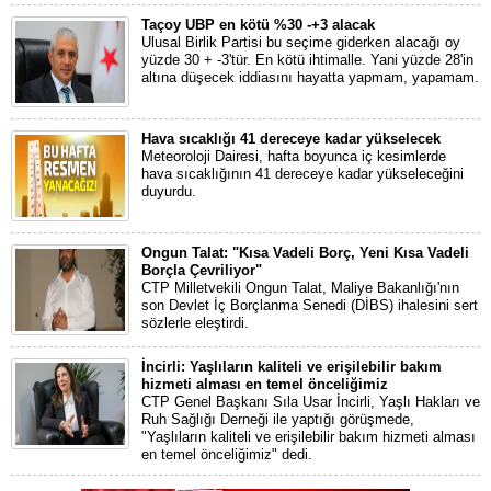
Taçoy UBP en kötü %30 -+3 alacak
Ulusal Birlik Partisi bu seçime giderken alacağı oy
yüzde 30 + -3'tür. En kötü ihtimalle. Yani yüzde 28'in
altına düşecek iddiasını hayatta yapmam, yapamam.
Hava sıcaklığı 41 dereceye kadar yükselecek
Meteoroloji Dairesi, hafta boyunca iç kesimlerde
hava sıcaklığının 41 dereceye kadar yükseleceğini
duyurdu.
Ongun Talat: "Kısa Vadeli Borç, Yeni Kısa Vadeli
Borçla Çevriliyor"
CTP Milletvekili Ongun Talat, Maliye Bakanlığı'nın
son Devlet İç Borçlanma Senedi (DİBS) ihalesini sert
sözlerle eleştirdi.
İncirli: Yaşlıların kaliteli ve erişilebilir bakım
hizmeti alması en temel önceliğimiz
CTP Genel Başkanı Sıla Usar İncirli, Yaşlı Hakları ve
Ruh Sağlığı Derneği ile yaptığı görüşmede,
"Yaşlıların kaliteli ve erişilebilir bakım hizmeti alması
en temel önceliğimiz" dedi.