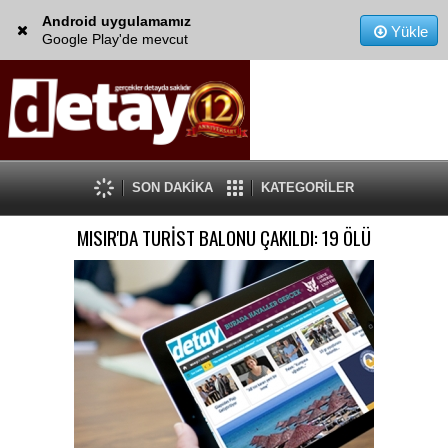
Android uygulamamız
Yükle
Google Play'de mevcut
SON DAKİKA
KATEGORİLER
MISIR'DA TURİST BALONU ÇAKILDI: 19 ÖLÜ