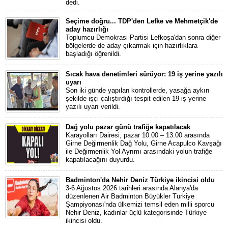
dedi.
Seçime doğru... TDP'den Lefke ve Mehmetçik'de
aday hazırlığı
Toplumcu Demokrasi Partisi Lefkoşa'dan sonra diğer
bölgelerde de aday çıkarmak için hazırlıklara
başladığı öğrenildi.
Sıcak hava denetimleri sürüyor: 19 iş yerine yazılı
uyarı
Son iki günde yapılan kontrollerde, yasağa aykırı
şekilde işçi çalıştırdığı tespit edilen 19 iş yerine
yazılı uyarı verildi.
Dağ yolu pazar günü trafiğe kapatılacak
Karayolları Dairesi, pazar 10.00 – 13.00 arasında
Girne Değirmenlik Dağ Yolu, Girne Acapulco Kavşağı
ile Değirmenlik Yol Ayrımı arasındaki yolun trafiğe
kapatılacağını duyurdu.
Badminton'da Nehir Deniz Türkiye ikincisi oldu
3-6 Ağustos 2026 tarihleri arasında Alanya'da
düzenlenen Air Badminton Büyükler Türkiye
Şampiyonası'nda ülkemizi temsil eden milli sporcu
Nehir Deniz, kadınlar üçlü kategorisinde Türkiye
ikincisi oldu.