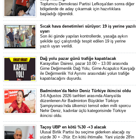
Toplumcu Demokrasi Partisi Lefkoşa'dan sonra diğer
bölgelerde de aday çıkarmak için hazırlıklara
başladığı öğrenildi.
Sıcak hava denetimleri sürüyor: 19 iş yerine yazılı
uyarı
Son iki günde yapılan kontrollerde, yasağa aykırı
şekilde işçi çalıştırdığı tespit edilen 19 iş yerine
yazılı uyarı verildi.
Dağ yolu pazar günü trafiğe kapatılacak
Karayolları Dairesi, pazar 10.00 – 13.00 arasında
Girne Değirmenlik Dağ Yolu, Girne Acapulco Kavşağı
ile Değirmenlik Yol Ayrımı arasındaki yolun trafiğe
kapatılacağını duyurdu.
Badminton'da Nehir Deniz Türkiye ikincisi oldu
3-6 Ağustos 2026 tarihleri arasında Alanya'da
düzenlenen Air Badminton Büyükler Türkiye
Şampiyonası'nda ülkemizi temsil eden milli sporcu
Nehir Deniz, kadınlar üçlü kategorisinde Türkiye
ikincisi oldu.
Taçoy UBP en kötü %30 -+3 alacak
Ulusal Birlik Partisi bu seçime giderken alacağı oy
yüzde 30 + -3'tür. En kötü ihtimalle. Yani yüzde 28'in