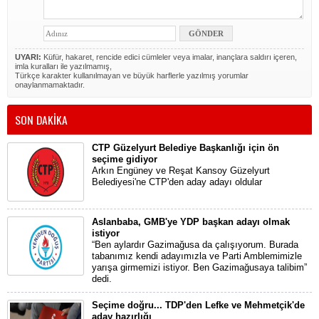
UYARI:
Küfür, hakaret, rencide edici cümleler veya imalar, inançlara saldırı içeren,
imla kuralları ile yazılmamış,
Türkçe karakter kullanılmayan ve büyük harflerle yazılmış yorumlar
onaylanmamaktadır.
SON DAKİKA
CTP Güzelyurt Belediye Başkanlığı için ön
seçime gidiyor
Arkın Engüney ve Reşat Kansoy Güzelyurt
Belediyesi'ne CTP'den aday adayı oldular
Aslanbaba, GMB'ye YDP başkan adayı olmak
istiyor
“Ben aylardır Gazimağusa da çalışıyorum. Burada
tabanımız kendi adayımızla ve Parti Amblemimizle
yarışa girmemizi istiyor. Ben Gazimağusaya talibim”
dedi.
Seçime doğru... TDP'den Lefke ve Mehmetçik'de
aday hazırlığı