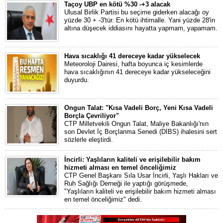
Taçoy UBP en kötü %30 -+3 alacak
Ulusal Birlik Partisi bu seçime giderken alacağı oy
yüzde 30 + -3'tür. En kötü ihtimalle. Yani yüzde 28'in
altına düşecek iddiasını hayatta yapmam, yapamam.
Hava sıcaklığı 41 dereceye kadar yükselecek
Meteoroloji Dairesi, hafta boyunca iç kesimlerde
hava sıcaklığının 41 dereceye kadar yükseleceğini
duyurdu.
Ongun Talat: "Kısa Vadeli Borç, Yeni Kısa Vadeli
Borçla Çevriliyor"
CTP Milletvekili Ongun Talat, Maliye Bakanlığı'nın
son Devlet İç Borçlanma Senedi (DİBS) ihalesini sert
sözlerle eleştirdi.
İncirli: Yaşlıların kaliteli ve erişilebilir bakım
hizmeti alması en temel önceliğimiz
CTP Genel Başkanı Sıla Usar İncirli, Yaşlı Hakları ve
Ruh Sağlığı Derneği ile yaptığı görüşmede,
"Yaşlıların kaliteli ve erişilebilir bakım hizmeti alması
en temel önceliğimiz" dedi.