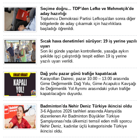
Seçime doğru... TDP'den Lefke ve Mehmetçik'de
aday hazırlığı
Toplumcu Demokrasi Partisi Lefkoşa'dan sonra diğer
bölgelerde de aday çıkarmak için hazırlıklara
başladığı öğrenildi.
Sıcak hava denetimleri sürüyor: 19 iş yerine yazılı
uyarı
Son iki günde yapılan kontrollerde, yasağa aykırı
şekilde işçi çalıştırdığı tespit edilen 19 iş yerine
yazılı uyarı verildi.
Dağ yolu pazar günü trafiğe kapatılacak
Karayolları Dairesi, pazar 10.00 – 13.00 arasında
Girne Değirmenlik Dağ Yolu, Girne Acapulco Kavşağı
ile Değirmenlik Yol Ayrımı arasındaki yolun trafiğe
kapatılacağını duyurdu.
Badminton'da Nehir Deniz Türkiye ikincisi oldu
3-6 Ağustos 2026 tarihleri arasında Alanya'da
düzenlenen Air Badminton Büyükler Türkiye
Şampiyonası'nda ülkemizi temsil eden milli sporcu
Nehir Deniz, kadınlar üçlü kategorisinde Türkiye
ikincisi oldu.