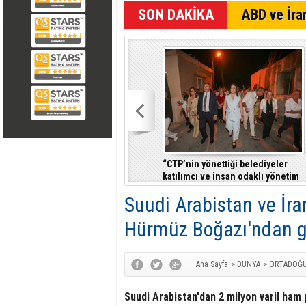
SON DAKİKA
ABD ve İran
“CTP’nin yönettiği belediyeler
katılımcı ve insan odaklı yönetim
anlayışıyla fark yaratıyor”
Suudi Arabistan ve İra
Hürmüz Boğazı'ndan g
Ana Sayfa
»
DÜNYA
»
ORTADOĞ
Suudi Arabistan'dan 2 milyon varil ham p