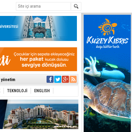
C
ıya kalınmaması
ı yönetim
K
TEKNOLOJİ
ENGLISH
eri arasında
i Şiddet Yasası
ti