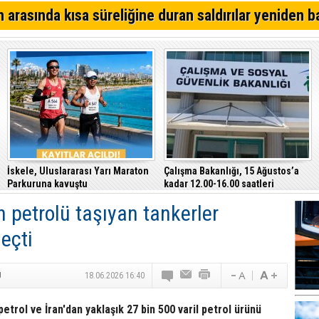
Kıbrıs Türk Polis Mensupları Derneği, CTP’yi ziyaret ett
 arasında kısa süreliğine duran saldırılar yeniden b
64. Geleneksel Mehmetçik Üzüm Festivali başladı
Özersay, DAÜ-SEN yetkilileriyle bir araya geldi
İskele, Uluslararası Yarı Maraton
Çalışma Bakanlığı, 15 Ağustos’a
Parkuruna kavuştu
kadar 12.00-16.00 saatleri
arasında güneş altında çalışmayı
n petrolü taşıyan tankerler
yasakladı
eçti
U
18.06.2026 16:40
etrol ve İran'dan yaklaşık 27 bin 500 varil petrol ürünü