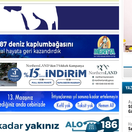
YA
Ay
S
G
D
Ha
Sa