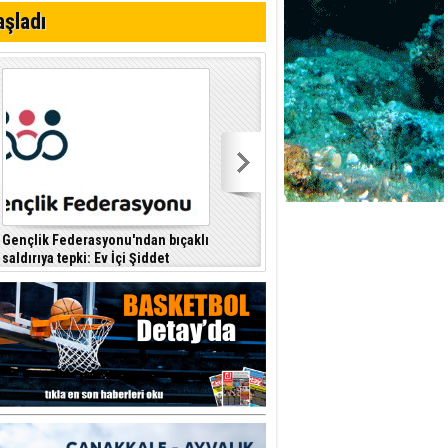
i
aşladı
Gençlik Federasyonu'ndan bıçaklı
Kıbrıs Türk Polis Mensupları
saldırıya tepki: Ev İçi Şiddet
Derneği, CTP’yi ziyaret etti
F
Yasası hayata geçirilmeli