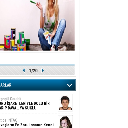
1/20
ZARLAR
şegül Garabli
ORU İŞARETLERİYLE DOLU BİR
ARİP DAVA… YA SUÇLU
EĞİLSE???
tice İNTAÇ
vaşların En Zoru İnsanın Kendi