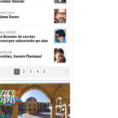
ndiyle Olanıdır
mit Caner
ğlama Duvarı
dem KAVAZ
an Bonomo ile son kez
rovizyon sahnesinde yer alan
rkiye 10 yıl aradan sonra
eniden yarışmaya dönecek mi?
rat Borak
erelden, Genele Planlama!
1
2
3
4
5
rkut YILMABAŞAR
yrak tartışmaları ve ihalesiz
ler!
if Alasya
015 SONRASI VE AKINCI.
tma Baysal
URLAR İÇİ’NDE KOLAYDIR ÖLMEK