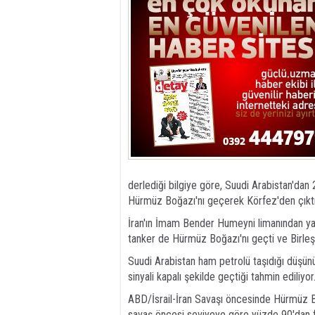
derlediği bilgiye göre, Suudi Arabistan'dan
Hürmüz Boğazı'nı geçerek Körfez'den çıktı.
İran'ın İmam Bender Humeyni limanından yakla
tanker de Hürmüz Boğazı'nı geçti ve Birleşik
Suudi Arabistan ham petrolü taşıdığı düşün
sinyali kapalı şekilde geçtiği tahmin ediliy
ABD/İsrail-İran Savaşı öncesinde Hürmüz 
savaş öncesi seviyeye göre yüzde 90'dan f