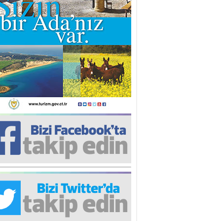
iz TUNCEL
öz göre göre…
ner ULUTAŞ
şallah St. Lois ile Hakkaido
ası gibi olmayız !...
i KİŞMİR
IRSAT VE KORKU
rgut ÇALICI
i Lakırdı da benden!
d. Doç. Ercan HOŞKARA
atırım Yapmazsan Var Olamazsın:
edefteki Kurum Kıb-Tek
na Sarro
şıma gelen skandal olayı