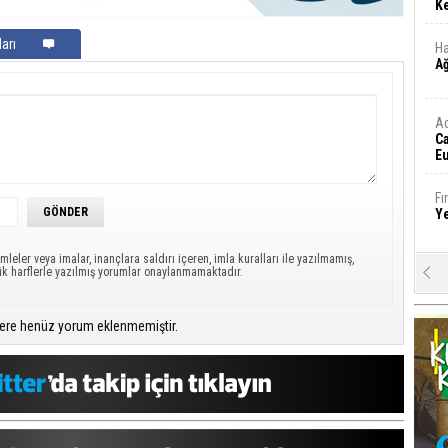
Ke
arı
Ha
A
A
C
Eu
Tü
y
Fı
Y
mleler veya imalar, inançlara saldırı içeren, imla kuralları ile yazılmamış,
ük harflerle yazılmış yorumlar onaylanmamaktadır.
E
Ba
iş
ere henüz yorum eklenmemiştir.
Ar
2
Fa
S