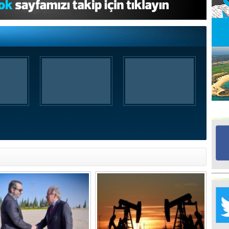
Ed
G
Ta
İn
Ad
Al
F
Tu
İk
Yr
Y
H
Ra
Ba