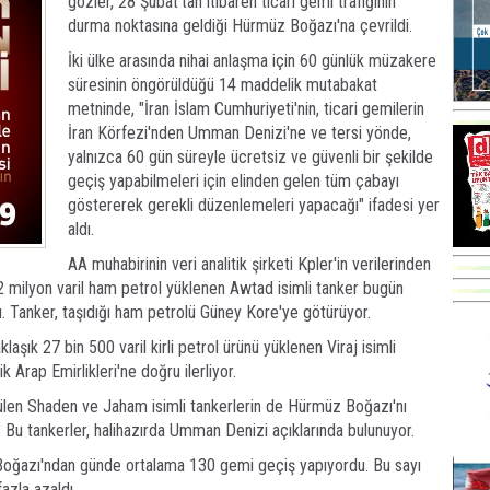
gözler, 28 Şubat'tan itibaren ticari gemi trafiğinin
durma noktasına geldiği Hürmüz Boğazı'na çevrildi.
İki ülke arasında nihai anlaşma için 60 günlük müzakere
süresinin öngörüldüğü 14 maddelik mutabakat
metninde, "İran İslam Cumhuriyeti'nin, ticari gemilerin
İran Körfezi'nden Umman Denizi'ne ve tersi yönde,
yalnızca 60 gün süreyle ücretsiz ve güvenli bir şekilde
geçiş yapabilmeleri için elinden gelen tüm çabayı
göstererek gerekli düzenlemeleri yapacağı" ifadesi yer
aldı.
AA muhabirinin veri analitik şirketi Kpler'in verilerinden
 2 milyon varil ham petrol yüklenen Awtad isimli tanker bugün
 Tanker, taşıdığı ham petrolü Güney Kore'ye götürüyor.
şık 27 bin 500 varil kirli petrol ürünü yüklenen Viraj isimli
 Arap Emirlikleri'ne doğru ilerliyor.
ülen Shaden ve Jaham isimli tankerlerin de Hürmüz Boğazı'nı
or. Bu tankerler, halihazırda Umman Denizi açıklarında bulunuyor.
Boğazı'ndan günde ortalama 130 gemi geçiş yapıyordu. Bu sayı
azla azaldı.