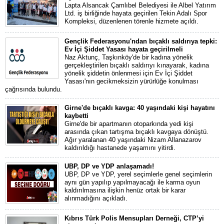
Lapta Alsancak Çamlıbel Belediyesi ile Albel Yatırım
Ltd. iş birliğinde hayata geçirilen Tekin Adalı Spor
Kompleksi, düzenlenen törenle hizmete açıldı.
Gençlik Federasyonu'ndan bıçaklı saldırıya tepki:
Ev İçi Şiddet Yasası hayata geçirilmeli
Naz Aktunç, Taşkınköy'de bir kadına yönelik
gerçekleştirilen bıçaklı saldırıyı kınayarak, kadına
yönelik şiddetin önlenmesi için Ev İçi Şiddet
Yasası'nın gecikmeksizin yürürlüğe konulması
çağrısında bulundu.
Girne'de bıçaklı kavga: 40 yaşındaki kişi hayatını
kaybetti
Girne'de bir apartmanın otoparkında yedi kişi
arasında çıkan tartışma bıçaklı kavgaya dönüştü.
Ağır yaralanan 40 yaşındaki Nizam Allanazarov
kaldırıldığı hastanede yaşamını yitirdi.
UBP, DP ve YDP anlaşamadı!
UBP, DP ve YDP, yerel seçimlerle genel seçimlerin
aynı gün yapılıp yapılmayacağı ile karma oyun
kaldırılmasına ilişkin henüz ortak bir karar
alınmadığını açıkladı.
Kıbrıs Türk Polis Mensupları Derneği, CTP’yi