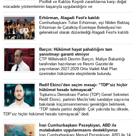
Pisillidi ve Kaktüs Koşnili zararlılarına karşı doğal
mücadele yöntemlerinin başarıyla uygulandığını ve
Erhürman, Alagadi Fest'e katıldı
Cumhurbaşkanı Tufan Erhürman, eşi Nilden Bektaş
Erhürman ile Çatalköy-Esentepe Belediyesi’nin
geleneksel olarak düzenlediği Alagadi Fest'e katıldı.
Barçın: Hükümet hayat pahalılığını tam
yansıtmayı garanti etmiyor
CTP Milletvekili Devrim Barçın, Maliye Bakanlığı
tarafından hazırlanan ve Resmi Gazete’de
yayımlanan 2027-2029 Orta Vadeli Mali Plan
üzerinden hükümete eleştirilerde bulundu.
Redif Ekinci’den seçim mesajı: “TDP’siz hiçbir
hükümet hesabı tutmayacak”
Toplumcu Demokrasi Partisi (TDP) Genel Sekreteri
Redif Ekinci, partinin Meclis’teki sandalye sayısına
bakılarak küçümsenmemesi gerektiğini belirterek,
“TDP tabela partisi değildir. Çok yakında bu ülkede,
TDP’siz hiçbir hükümet hesabı tutmayacak” dedi.
İran Cumhurbaşkanı Pezeşkiyan, ABD ile
mutabakatın uygulanmasını destekliyoruz
İran Cumhurbaşkanı Mesud Pezeşkiyan, ABD ile 14