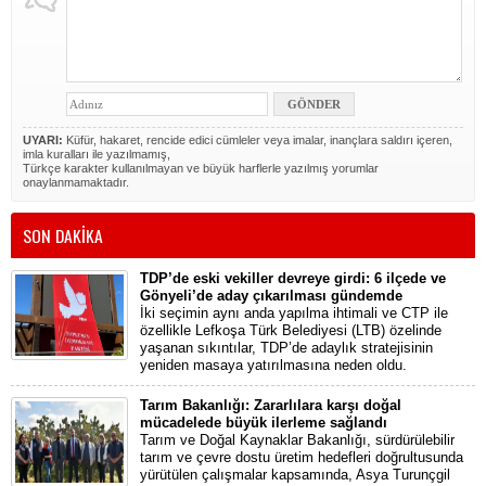
UYARI:
Küfür, hakaret, rencide edici cümleler veya imalar, inançlara saldırı içeren,
imla kuralları ile yazılmamış,
Türkçe karakter kullanılmayan ve büyük harflerle yazılmış yorumlar
onaylanmamaktadır.
SON DAKİKA
TDP’de eski vekiller devreye girdi: 6 ilçede ve
Gönyeli’de aday çıkarılması gündemde
İki seçimin aynı anda yapılma ihtimali ve CTP ile
özellikle Lefkoşa Türk Belediyesi (LTB) özelinde
yaşanan sıkıntılar, TDP’de adaylık stratejisinin
yeniden masaya yatırılmasına neden oldu.
Tarım Bakanlığı: Zararlılara karşı doğal
mücadelede büyük ilerleme sağlandı
Tarım ve Doğal Kaynaklar Bakanlığı, sürdürülebilir
tarım ve çevre dostu üretim hedefleri doğrultusunda
yürütülen çalışmalar kapsamında, Asya Turunçgil