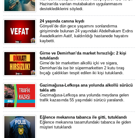
Haziran'da varılan mutabakatın uygulanmasını
desteklediklerini söyledi.
24 yaşında canına kıydı
Gönyeli’de dün gece yaşamını sonlandırma
girişiminde bulunan 24 yaşındaki Abdelhakam Eıdrıs
Awadelkarim Aatif, kaldırıldığı hastanede hayatını
kaybetti.
Girne ve Demirhan’da market hırsızlığı: 2 kişi
tutuklandı
Girne’de bir marketten alkollü içki ve sigara,
Demirhan’da ise bir süpermarketten 2 kutu tıraş
bıçağı çaldıkları tespit edilen iki kişi tutuklandı.
Gazimağusa-Lefkoşa ana yolunda alkollü sürücü
takla attı
Gazimağusa-Lefkoşa ana yolunda meydana gelen
trafik kazasında 55 yaşındaki sürücü yaralandı.
Eğlence mekanına tabanca ile gitti, tutuklandı
Eğlence mekanına tasarrufundaki tabanca ile giden
müşteri tutuklandı