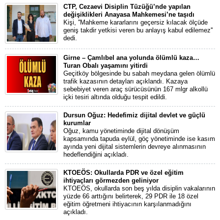
CTP, Cezaevi Disiplin Tüzüğü’nde yapılan
değişiklikleri Anayasa Mahkemesi’ne taşıdı
Kişi, ''Mahkeme kararlarını geçersiz kılacak ölçüde
geniş takdir yetkisi veren bu anlayış kabul edilemez''
dedi.
Girne – Çamlıbel ana yolunda ölümlü kaza…
Turan Obalı yaşamını yitirdi
Geçitköy bölgesinde bu sabah meydana gelen ölümlü
trafik kazasının detayları açıklandı. Kazaya
sebebiyet veren araç sürücüsünün 167 mlgr alkollü
içki tesiri altında olduğu tespit edildi.
Dursun Oğuz: Hedefimiz dijital devlet ve güçlü
kurumlar
Oğuz, kamu yönetiminde dijital dönüşüm
kapsamında tapuda eylül, göç yönetiminde ise kasım
ayında yeni dijital sistemlerin devreye alınmasının
hedeflendiğini açıkladı.
KTOEÖS: Okullarda PDR ve özel eğitim
ihtiyaçları görmezden geliniyor
KTOEÖS, okullarda son beş yılda disiplin vakalarının
yüzde 66 arttığını belirterek, 29 PDR ile 18 özel
eğitim öğretmeni ihtiyacının karşılanmadığını
açıkladı.