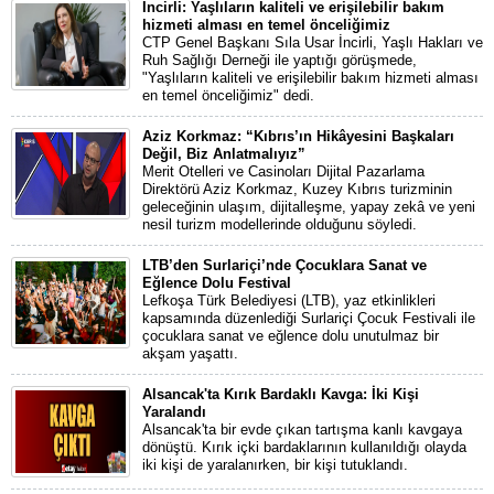
İncirli: Yaşlıların kaliteli ve erişilebilir bakım
hizmeti alması en temel önceliğimiz
CTP Genel Başkanı Sıla Usar İncirli, Yaşlı Hakları ve
Ruh Sağlığı Derneği ile yaptığı görüşmede,
"Yaşlıların kaliteli ve erişilebilir bakım hizmeti alması
en temel önceliğimiz" dedi.
Aziz Korkmaz: “Kıbrıs’ın Hikâyesini Başkaları
Değil, Biz Anlatmalıyız”
Merit Otelleri ve Casinoları Dijital Pazarlama
Direktörü Aziz Korkmaz, Kuzey Kıbrıs turizminin
geleceğinin ulaşım, dijitalleşme, yapay zekâ ve yeni
nesil turizm modellerinde olduğunu söyledi.
LTB’den Surlariçi’nde Çocuklara Sanat ve
Eğlence Dolu Festival
Lefkoşa Türk Belediyesi (LTB), yaz etkinlikleri
kapsamında düzenlediği Surlariçi Çocuk Festivali ile
çocuklara sanat ve eğlence dolu unutulmaz bir
akşam yaşattı.
Alsancak'ta Kırık Bardaklı Kavga: İki Kişi
Yaralandı
Alsancak'ta bir evde çıkan tartışma kanlı kavgaya
dönüştü. Kırık içki bardaklarının kullanıldığı olayda
iki kişi de yaralanırken, bir kişi tutuklandı.