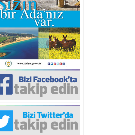
iz TUNCEL
öz göre göre…
ner ULUTAŞ
şallah St. Lois ile Hakkaido
ası gibi olmayız !...
i KİŞMİR
IRSAT VE KORKU
rgut ÇALICI
i Lakırdı da benden!
d. Doç. Ercan HOŞKARA
atırım Yapmazsan Var Olamazsın:
edefteki Kurum Kıb-Tek
na Sarro
şıma gelen skandal olayı