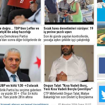
Ed
G
 doğru... TDP'den Lefke ve
Sıcak hava denetimleri sürüyor: 19
Ta
çik'de aday hazırlığı
iş yerine yazılı uyarı
İn
cu Demokrasi Partisi
Son iki günde yapılan kontrollerde,
Ad
a'dan sonra diğer bölgelerde de
yasağa aykırı şekilde işçi çalıştırdığı
karmak için hazırlıklara
tespit edilen 19 iş yerine yazılı uyarı
ğı öğrenildi.
verildi.
Al
F
Tu
İk
Yr
UBP en kötü %30 -+3 alacak
Ongun Talat: "Kısa Vadeli Borç,
Y
Yeni Kısa Vadeli Borçla Çevriliyor"
H
Birlik Partisi bu seçime giderken
 oy yüzde 30 + -3'tür. En kötü
CTP Milletvekili Ongun Talat, Maliye
le. Yani yüzde 28'in altına
Bakanlığı'nın son Devlet İç Borçlanma
Ra
k iddiasını hayatta yapmam,
Senedi (DİBS) ihalesini sert sözlerle
Ba
am.
eleştirdi.
bakım hizmeti alması en temel önceliğimiz
07 Ağustos 2026 Cuma 15:57