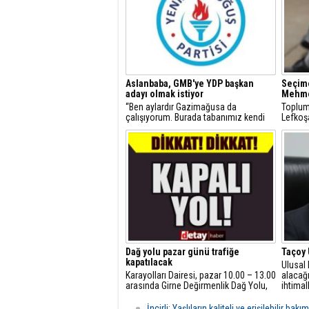
Aslanbaba, GMB'ye YDP başkan
Seçime
adayı olmak istiyor
Mehmet
“Ben aylardır Gazimağusa da
Toplum
çalışıyorum. Burada tabanımız kendi
Lefkoş
adayımızla ve Parti Amblemimizle
aday çı
yarışa girmemizi istiyor. Ben
başladı
Gazimağusaya talibim” dedi.
Dağ yolu pazar günü trafiğe
Taçoy 
kapatılacak
Ulusal 
Karayolları Dairesi, pazar 10.00 – 13.00
alacağı
arasında Girne Değirmenlik Dağ Yolu,
ihtimal
Girne Acapulco Kavşağı ile Değirmenlik
düşece
Yol Ayrımı arasındaki yolun trafiğe
yapam
İncirli: Yaşlıların kaliteli ve erişilebilir 