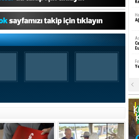
Ke
Ha
A
A
C
Eu
Tü
y
Fı
Y
E
Ba
iş
Ar
2
Fa
S