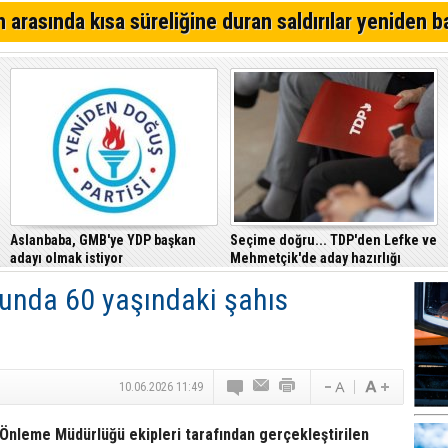
Alsancak'ta Kırık Bardaklı Kavga: İki Kişi Yaralandı
 arasında kısa süreliğine duran saldırılar yeniden b
CTP, Cezaevi Disiplin Tüzüğü’nde yapılan değişiklikler
Mahkemesi’ne taşıdı
Girne – Çamlıbel ana yolunda ölümlü kaza… Turan Obalı 
Aslanbaba, GMB'ye YDP başkan
Seçime doğru... TDP'den Lefke ve
adayı olmak istiyor
Mehmetçik'de aday hazırlığı
unda 60 yaşındaki şahıs
10.06.2026 11:49
Önleme Müdürlüğü ekipleri tarafından gerçekleştirilen