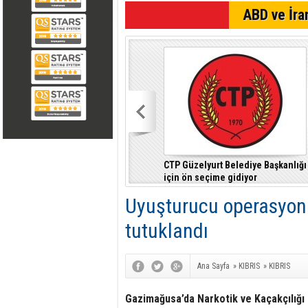
SON DAKİKA
ABD ve İran
CTP Güzelyurt Belediye Başkanlığı
için ön seçime gidiyor
Uyuşturucu operasyon
tutuklandı
Ana Sayfa
»
KIBRIS
»
KIBRIS
Gazimağusa’da Narkotik ve Kaçakçılığı 