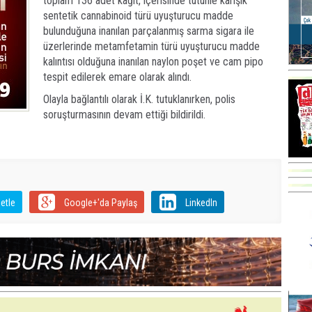
toplam 136 adet kağıt, içerisinde tütünle karışık
sentetik cannabinoid türü uyuşturucu madde
bulunduğuna inanılan parçalanmış sarma sigara ile
üzerlerinde metamfetamin türü uyuşturucu madde
kalıntısı olduğuna inanılan naylon poşet ve cam pipo
tespit edilerek emare olarak alındı.
Olayla bağlantılı olarak İ.K. tutuklanırken, polis
soruşturmasının devam ettiği bildirildi.
etle
Google+'da Paylaş
LinkedIn