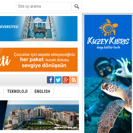
C
yor
azırlığı
K
TEKNOLOJİ
ENGLISH
Çevriliyor"
alması en temel
 Anlatmalıyız”
 Festival