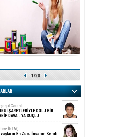
1/20
ZARLAR
şegül Garabli
ORU İŞARETLERİYLE DOLU BİR
ARİP DAVA… YA SUÇLU
EĞİLSE???
tice İNTAÇ
vaşların En Zoru İnsanın Kendi