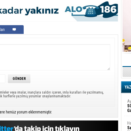
arı
YA
mleler veya imalar, inançlara saldırı içeren, imla kuralları ile yazılmamış,
ük harflerle yazılmış yorumlar onaylanmamaktadır.
Ay
S
G
ere henüz yorum eklenmemiştir.
D
Ha
Sa