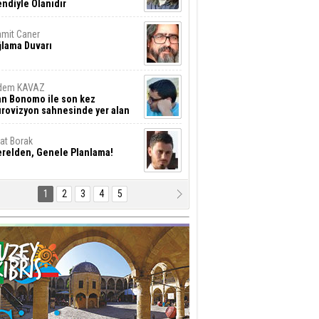
ndiyle Olanıdır
mit Caner
ğlama Duvarı
dem KAVAZ
an Bonomo ile son kez
rovizyon sahnesinde yer alan
rkiye 10 yıl aradan sonra
eniden yarışmaya dönecek mi?
rat Borak
erelden, Genele Planlama!
1
2
3
4
5
rkut YILMABAŞAR
yrak tartışmaları ve ihalesiz
ler!
if Alasya
015 SONRASI VE AKINCI.
tma Baysal
URLAR İÇİ’NDE KOLAYDIR ÖLMEK