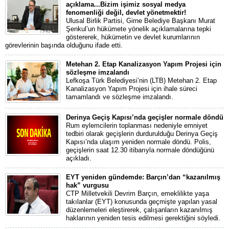
açıklama...Bizim işimiz sosyal medya
fenomenliği değil, devlet yönetmektir!
Ulusal Birlik Partisi, Girne Belediye Başkanı Murat
Şenkul’un hükümete yönelik açıklamalarına tepki
göstererek, hükümetin ve devlet kurumlarının
görevlerinin başında olduğunu ifade etti.
Metehan 2. Etap Kanalizasyon Yapım Projesi için
sözleşme imzalandı
Lefkoşa Türk Belediyesi’nin (LTB) Metehan 2. Etap
Kanalizasyon Yapım Projesi için ihale süreci
tamamlandı ve sözleşme imzalandı.
Derinya Geçiş Kapısı’nda geçişler normale döndü
Rum eylemcilerin toplanması nedeniyle emniyet
tedbiri olarak geçişlerin durdurulduğu Derinya Geçiş
Kapısı’nda ulaşım yeniden normale döndü. Polis,
geçişlerin saat 12.30 itibarıyla normale döndüğünü
açıkladı.
EYT yeniden gündemde: Barçın’dan “kazanılmış
hak” vurgusu
CTP Milletvekili Devrim Barçın, emeklilikte yaşa
takılanlar (EYT) konusunda geçmişte yapılan yasal
düzenlemeleri eleştirerek, çalışanların kazanılmış
haklarının yeniden tesis edilmesi gerektiğini söyledi.