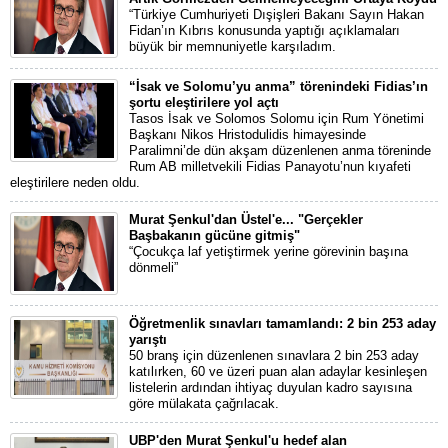
“Türkiye Cumhuriyeti Dışişleri Bakanı Sayın Hakan
Fidan’ın Kıbrıs konusunda yaptığı açıklamaları
büyük bir memnuniyetle karşıladım.
“İsak ve Solomu’yu anma” törenindeki Fidias’ın
şortu eleştirilere yol açtı
Tasos İsak ve Solomos Solomu için Rum Yönetimi
Başkanı Nikos Hristodulidis himayesinde
Paralimni’de dün akşam düzenlenen anma töreninde
Rum AB milletvekili Fidias Panayotu’nun kıyafeti
eleştirilere neden oldu.
Murat Şenkul'dan Üstel'e... "Gerçekler
Başbakanın gücüne gitmiş"
“Çocukça laf yetiştirmek yerine görevinin başına
dönmeli”
Öğretmenlik sınavları tamamlandı: 2 bin 253 aday
yarıştı
50 branş için düzenlenen sınavlara 2 bin 253 aday
katılırken, 60 ve üzeri puan alan adaylar kesinleşen
listelerin ardından ihtiyaç duyulan kadro sayısına
göre mülakata çağrılacak.
UBP'den Murat Şenkul'u hedef alan