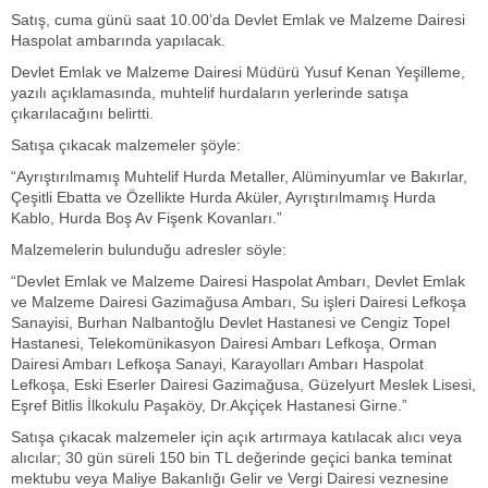
Satış, cuma günü saat 10.00’da Devlet Emlak ve Malzeme Dairesi
Haspolat ambarında yapılacak.
Devlet Emlak ve Malzeme Dairesi Müdürü Yusuf Kenan Yeşilleme,
yazılı açıklamasında, muhtelif hurdaların yerlerinde satışa
çıkarılacağını belirtti.
Satışa çıkacak malzemeler şöyle:
“Ayrıştırılmamış Muhtelif Hurda Metaller, Alüminyumlar ve Bakırlar,
Çeşitli Ebatta ve Özellikte Hurda Aküler, Ayrıştırılmamış Hurda
Kablo, Hurda Boş Av Fişenk Kovanları.”
Malzemelerin bulunduğu adresler söyle:
“Devlet Emlak ve Malzeme Dairesi Haspolat Ambarı, Devlet Emlak
ve Malzeme Dairesi Gazimağusa Ambarı, Su işleri Dairesi Lefkoşa
Sanayisi, Burhan Nalbantoğlu Devlet Hastanesi ve Cengiz Topel
Hastanesi, Telekomünikasyon Dairesi Ambarı Lefkoşa, Orman
Dairesi Ambarı Lefkoşa Sanayi, Karayolları Ambarı Haspolat
Lefkoşa, Eski Eserler Dairesi Gazimağusa, Güzelyurt Meslek Lisesi,
Eşref Bitlis İlkokulu Paşaköy, Dr.Akçiçek Hastanesi Girne.”
Satışa çıkacak malzemeler için açık artırmaya katılacak alıcı veya
alıcılar; 30 gün süreli 150 bin TL değerinde geçici banka teminat
mektubu veya Maliye Bakanlığı Gelir ve Vergi Dairesi veznesine