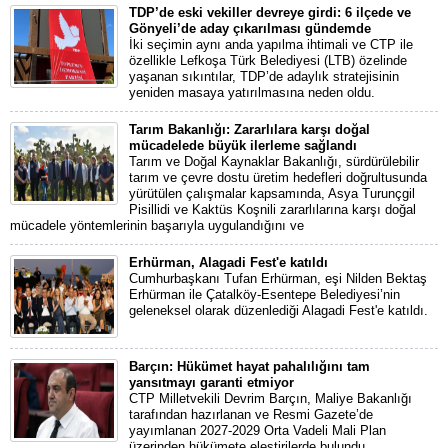
TDP’de eski vekiller devreye girdi: 6 ilçede ve
Gönyeli’de aday çıkarılması gündemde
İki seçimin aynı anda yapılma ihtimali ve CTP ile
özellikle Lefkoşa Türk Belediyesi (LTB) özelinde
yaşanan sıkıntılar, TDP’de adaylık stratejisinin
yeniden masaya yatırılmasına neden oldu.
Tarım Bakanlığı: Zararlılara karşı doğal
mücadelede büyük ilerleme sağlandı
Tarım ve Doğal Kaynaklar Bakanlığı, sürdürülebilir
tarım ve çevre dostu üretim hedefleri doğrultusunda
yürütülen çalışmalar kapsamında, Asya Turunçgil
Pisillidi ve Kaktüs Koşnili zararlılarına karşı doğal
mücadele yöntemlerinin başarıyla uygulandığını ve
Erhürman, Alagadi Fest'e katıldı
Cumhurbaşkanı Tufan Erhürman, eşi Nilden Bektaş
Erhürman ile Çatalköy-Esentepe Belediyesi’nin
geleneksel olarak düzenlediği Alagadi Fest'e katıldı.
Barçın: Hükümet hayat pahalılığını tam
yansıtmayı garanti etmiyor
CTP Milletvekili Devrim Barçın, Maliye Bakanlığı
tarafından hazırlanan ve Resmi Gazete’de
yayımlanan 2027-2029 Orta Vadeli Mali Plan
üzerinden hükümete eleştirilerde bulundu.