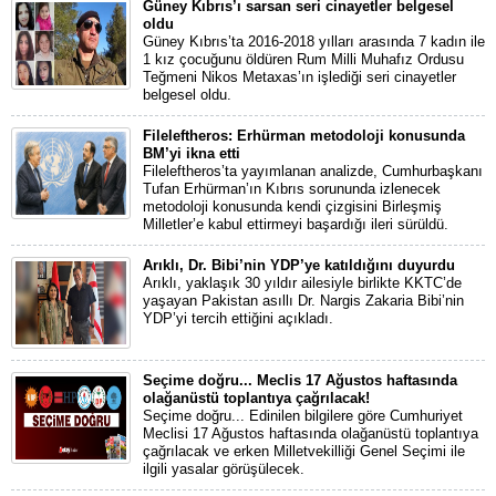
Güney Kıbrıs’ı sarsan seri cinayetler belgesel
oldu
Güney Kıbrıs’ta 2016-2018 yılları arasında 7 kadın ile
1 kız çocuğunu öldüren Rum Milli Muhafız Ordusu
Teğmeni Nikos Metaxas’ın işlediği seri cinayetler
belgesel oldu.
Fileleftheros: Erhürman metodoloji konusunda
BM’yi ikna etti
Fileleftheros’ta yayımlanan analizde, Cumhurbaşkanı
Tufan Erhürman’ın Kıbrıs sorununda izlenecek
metodoloji konusunda kendi çizgisini Birleşmiş
Milletler’e kabul ettirmeyi başardığı ileri sürüldü.
Arıklı, Dr. Bibi’nin YDP’ye katıldığını duyurdu
Arıklı, yaklaşık 30 yıldır ailesiyle birlikte KKTC’de
yaşayan Pakistan asıllı Dr. Nargis Zakaria Bibi’nin
YDP’yi tercih ettiğini açıkladı.
Seçime doğru... Meclis 17 Ağustos haftasında
olağanüstü toplantıya çağrılacak!
Seçime doğru... Edinilen bilgilere göre Cumhuriyet
Meclisi 17 Ağustos haftasında olağanüstü toplantıya
çağrılacak ve erken Milletvekilliği Genel Seçimi ile
ilgili yasalar görüşülecek.