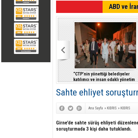
SON DAKİKA
ABD ve İran
“CTP’nin yönettiği belediyeler
katılımcı ve insan odaklı yönetim
anlayışıyla fark yaratıyor”
Sahte ehliyet soruştu
Ana Sayfa
»
KIBRIS
»
KIBRIS
Girne’de sahte sürüş ehliyeti düzenlene
soruşturmada 3 kişi daha tutuklandı.