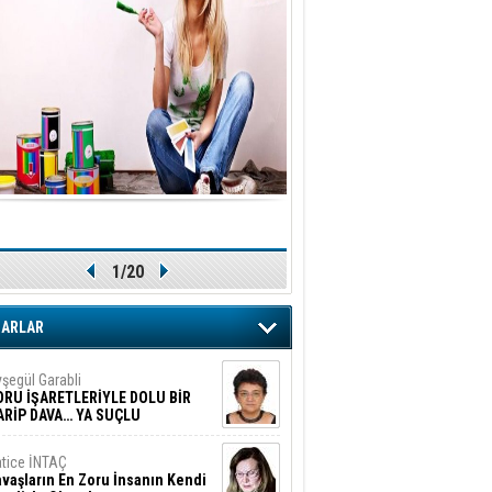
1/20
ZARLAR
şegül Garabli
ORU İŞARETLERİYLE DOLU BİR
ARİP DAVA… YA SUÇLU
EĞİLSE???
tice İNTAÇ
vaşların En Zoru İnsanın Kendi