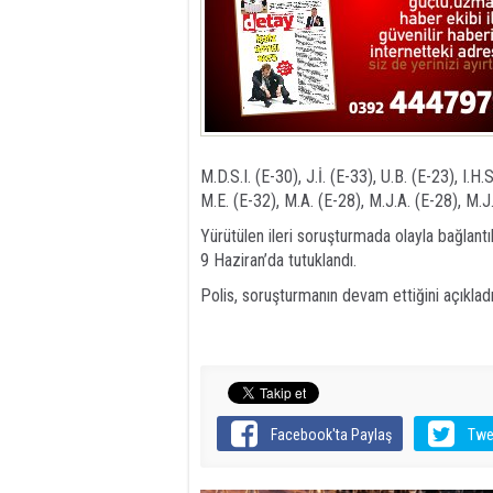
M.D.S.I. (E-30), J.İ. (E-33), U.B. (E-23), I.H
M.E. (E-32), M.A. (E-28), M.J.A. (E-28), M.J.
Yürütülen ileri soruşturmada olayla bağlantıl
9 Haziran’da tutuklandı.
Polis, soruşturmanın devam ettiğini açıkladı
Facebook'ta Paylaş
Twe