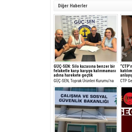
Diğer Haberler
GÜÇ-SEN: Silo kazasına benzer bir
“CTP’n
felaketle karşı karşıya kalınmaması
katılı
adına harekete geçtik
anlayış
GÜÇ-SEN, Toprak Ürünleri Kurumu’na
CTP Gen
(TÜK) ait silodakine benzer bir
“CTP’ni
felaketle karşı karşıya kalınmaması
ve insa
adına harekete geçtiklerini, üyelerinin
fark ya
iş sağlığı ve güvenliği konusunda
bilinçlendirilmesi amacıyla
Gazimağusa Limanı’dan başlayacak
eğitimler düzen