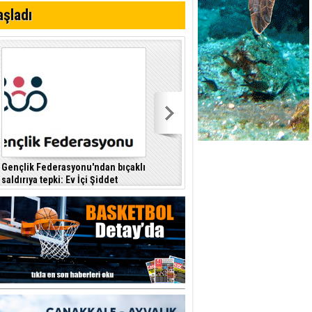
i
aşladı
Gençlik Federasyonu'ndan bıçaklı
Kıbrıs Türk Polis Mensupları
saldırıya tepki: Ev İçi Şiddet
Derneği, CTP’yi ziyaret etti
F
Yasası hayata geçirilmeli