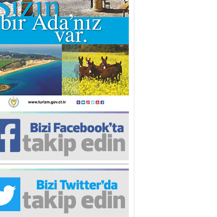
iz TUNCEL
öz göre göre…
ner ULUTAŞ
şallah St. Lois ile Hakkaido
ası gibi olmayız !...
i KİŞMİR
IRSAT VE KORKU
rgut ÇALICI
i Lakırdı da benden!
d. Doç. Ercan HOŞKARA
atırım Yapmazsan Var Olamazsın:
edefteki Kurum Kıb-Tek
na Sarro
şıma gelen skandal olayı