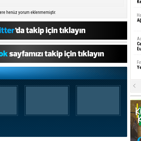
Ke
ere henüz yorum eklenmemiştir.
Ha
A
A
C
Eu
Tü
y
Fı
Y
E
Ba
iş
Ar
2
Fa
S