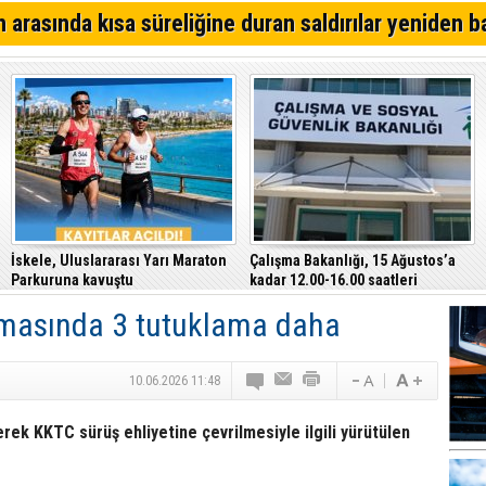
Kıbrıs Türk Polis Mensupları Derneği, CTP’yi ziyaret ett
 arasında kısa süreliğine duran saldırılar yeniden b
64. Geleneksel Mehmetçik Üzüm Festivali başladı
Özersay, DAÜ-SEN yetkilileriyle bir araya geldi
İskele, Uluslararası Yarı Maraton
Çalışma Bakanlığı, 15 Ağustos’a
Parkuruna kavuştu
kadar 12.00-16.00 saatleri
arasında güneş altında çalışmayı
rmasında 3 tutuklama daha
yasakladı
10.06.2026 11:48
rek KKTC sürüş ehliyetine çevrilmesiyle ilgili yürütülen