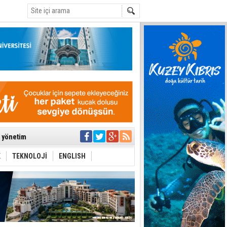
C
ıya kalınmaması
ı yönetim
K
TEKNOLOJİ
ENGLISH
eri arasında
i Şiddet Yasası
ti