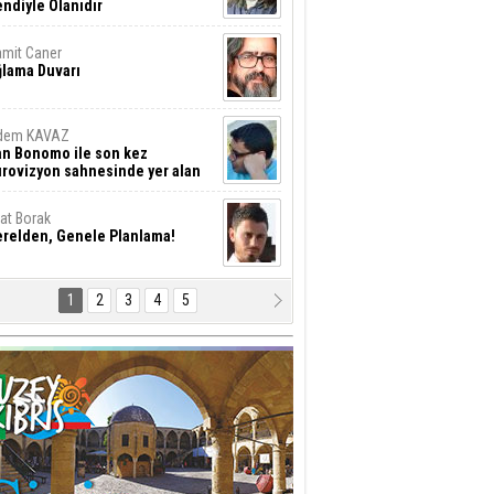
ndiyle Olanıdır
mit Caner
ğlama Duvarı
dem KAVAZ
an Bonomo ile son kez
rovizyon sahnesinde yer alan
rkiye 10 yıl aradan sonra
eniden yarışmaya dönecek mi?
rat Borak
erelden, Genele Planlama!
1
2
3
4
5
rkut YILMABAŞAR
yrak tartışmaları ve ihalesiz
ler!
if Alasya
015 SONRASI VE AKINCI.
tma Baysal
URLAR İÇİ’NDE KOLAYDIR ÖLMEK