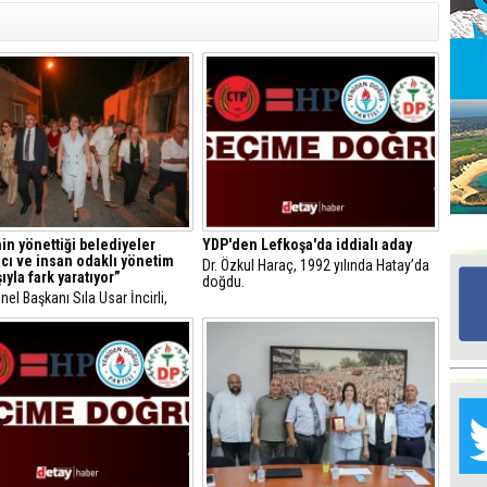
Ed
G
Ta
İn
Ad
Al
F
in yönettiği belediyeler
YDP'den Lefkoşa'da iddialı aday
mcı ve insan odaklı yönetim
Dr. Özkul Haraç, 1992 yılında Hatay’da
ıyla fark yaratıyor”
doğdu.
el Başkanı Sıla Usar İncirli,
Tu
n yönettiği belediyeler katılımcı
İk
n odaklı yönetim anlayışıyla
ratıyor” dedi.
Yr
Y
H
Ra
Ba