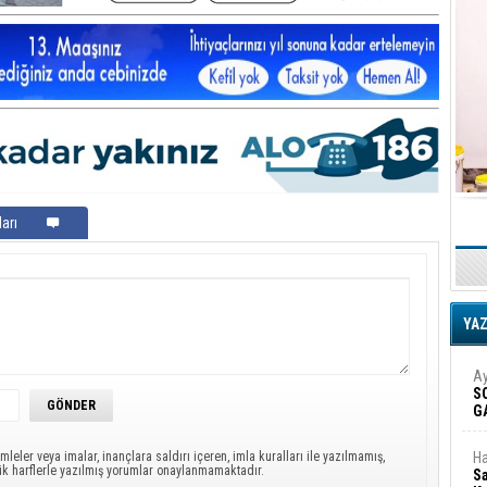
arı
YA
Ay
S
G
D
mleler veya imalar, inançlara saldırı içeren, imla kuralları ile yazılmamış,
Ha
ük harflerle yazılmış yorumlar onaylanmamaktadır.
Sa