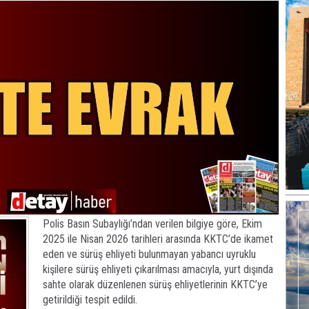
Polis Basın Subaylığı’ndan verilen bilgiye göre, Ekim
2025 ile Nisan 2026 tarihleri arasında KKTC’de ikamet
eden ve sürüş ehliyeti bulunmayan yabancı uyruklu
kişilere sürüş ehliyeti çıkarılması amacıyla, yurt dışında
sahte olarak düzenlenen sürüş ehliyetlerinin KKTC’ye
getirildiği tespit edildi.