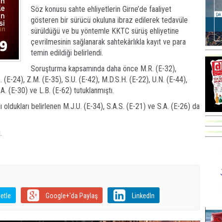
Söz konusu sahte ehliyetlerin Girne’de faaliyet
gösteren bir sürücü okuluna ibraz edilerek tedavüle
sürüldüğü ve bu yöntemle KKTC sürüş ehliyetine
çevrilmesinin sağlanarak sahtekârlıkla kayıt ve para
temin edildiği belirlendi.
Soruşturma kapsamında daha önce M.R. (E-32),
.S. (E-24), Z.M. (E-35), S.U. (E-42), M.D.S.H. (E-22), U.N. (E-44),
A. (E-30) ve L.B. (E-62) tutuklanmıştı.
ı oldukları belirlenen M.J.U. (E-34), S.A.S. (E-21) ve S.A. (E-26) da
.
etle
Google+'da Paylaş
LinkedIn