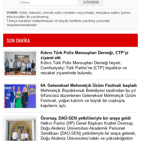
UYARI:
Küfür, hakaret, rencide edici cümleler veya imalar, inançlara saldırı içeren,
imla kuralları ile yazılmamış,
Türkçe karakter kullanılmayan ve büyük harflerle yazılmış yorumlar
onaylanmamaktadır.
SON DAKİKA
Kıbrıs Türk Polis Mensupları Derneği, CTP’yi
ziyaret etti
Kıbrıs Türk Polis Mensupları Derneği heyeti,
Cumhuriyetçi Türk Partisi’ne (CTP) teşekkür ve
nezaket ziyaretinde bulundu.
64. Geleneksel Mehmetçik Üzüm Festivali başladı
Mehmetçik Büyükkonuk Belediyesi tarafından bu yıl
64'üncüsü düzenlenen Geleneksel Mehmetçik Üzüm
Festivali, yoğun katılım ve büyük bir coşkuyla
kapılarını açtı.
Özersay, DAÜ-SEN yetkilileriyle bir araya geldi
Halkın Partisi (HP) Genel Başkanı Kudret Özersay,
Doğu Akdeniz Üniversitesi Akademik Personel
Sendikası (DAÜ-SEN) yetkilileriyle bir araya gelerek,
Doğu Akdeniz Üniversitesi’ndeki ve yükseköğretim