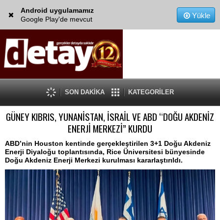
Android uygulamamız
Yükle
Google Play'de mevcut
SON DAKİKA
KATEGORİLER
GÜNEY KIBRIS, YUNANİSTAN, İSRAİL VE ABD “DOĞU AKDENİZ
ENERJİ MERKEZİ” KURDU
ABD’nin Houston kentinde gerçekleştirilen 3+1 Doğu Akdeniz
Enerji Diyaloğu toplantısında, Rice Üniversitesi bünyesinde
Doğu Akdeniz Enerji Merkezi kurulması kararlaştırıldı.