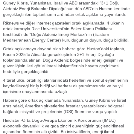
Güney Kıbrıs, Yunanistan, İsrail ve ABD arasındaki “3+1 Doğu
Akdeniz Enerji Bakanlar Diyaloğu'nun dün ABD’nin Huston kentinde
gerçekleştirilen toplantısının ardından ortak açıklama yayımlandı.
Riknews ve diğer internet gazeteleri ortak açıklamada, 4 ülkenin
ortak kararıyla Rice Üniversitesi’nin Baker Kamu Politikası
Enstitüsü’nde “Doğu Akdeniz Enerji Merkezi’nin (Eastern
Mediterranean Energy Center) kurulduğunun duyurulduğu bildirildi.
Ortak açıklamaya dayandırılan habere göre Huston’daki toplantı,
Kasım 2025’te Atina’da gerçekleştirilen 3+1 Enerji Diyaloğu
toplantısında alınan, Doğu Akdeniz bölgesinde enerji gelişimi ve
güvenliğinin ileri götürülmesi inisiyatiflerinin hayata geçirilmesi
hedefiyle gerçekleştirildi
4 taraf ülke, ortak ilgi alanlarındaki hedefleri ve somut eylemlerinin
kaydedileceği bir iş birliği yol haritası oluşturulmasında ve bu yıl
içerisinde onaylanmasında uzlaştı.
Habere göre ortak açıklamada Yunanistan, Güney Kıbrıs ve İsrail
arasındaki, Amerikan şirketlerine fırsatlar yaratabilecek bölgesel
bağlantı inisiyatif ve projelerinin (GSI) önemine vurgu yapıldı.
Hindistan-Orta Doğu-Avrupa Ekonomik Koridorunun (IMEC)
ekonomik dayanıklılık ve gıda zinciri güvenliğinin güçlendirilmesi
açısından öneminin altı çizildi. Bu inisiyatiflerin, enerji ikmal