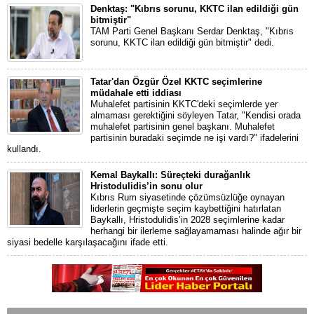
Denktaş: "Kıbrıs sorunu, KKTC ilan edildiği gün
bitmiştir"
TAM Parti Genel Başkanı Serdar Denktaş, "Kıbrıs
sorunu, KKTC ilan edildiği gün bitmiştir" dedi.
Tatar'dan Özgür Özel KKTC seçimlerine
müdahale etti iddiası
Muhalefet partisinin KKTC'deki seçimlerde yer
almaması gerektiğini söyleyen Tatar, "Kendisi orada
muhalefet partisinin genel başkanı. Muhalefet
partisinin buradaki seçimde ne işi vardı?" ifadelerini
kullandı.
Kemal Baykallı: Süreçteki durağanlık
Hristodulidis’in sonu olur
Kıbrıs Rum siyasetinde çözümsüzlüğe oynayan
liderlerin geçmişte seçim kaybettiğini hatırlatan
Baykallı, Hristodulidis’in 2028 seçimlerine kadar
herhangi bir ilerleme sağlayamaması halinde ağır bir
siyasi bedelle karşılaşacağını ifade etti.