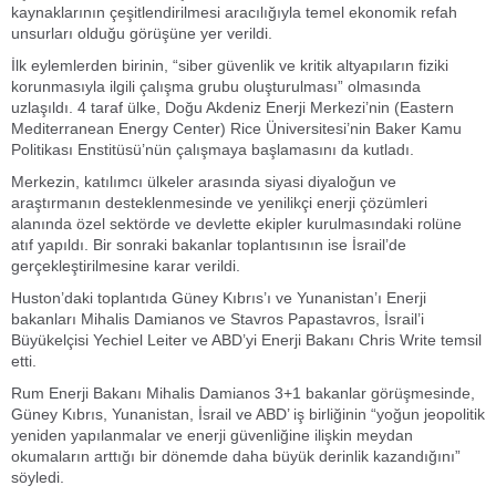
kaynaklarının çeşitlendirilmesi aracılığıyla temel ekonomik refah
unsurları olduğu görüşüne yer verildi.
İlk eylemlerden birinin, “siber güvenlik ve kritik altyapıların fiziki
korunmasıyla ilgili çalışma grubu oluşturulması” olmasında
uzlaşıldı. 4 taraf ülke, Doğu Akdeniz Enerji Merkezi’nin (Eastern
Mediterranean Energy Center) Rice Üniversitesi’nin Baker Kamu
Politikası Enstitüsü’nün çalışmaya başlamasını da kutladı.
Merkezin, katılımcı ülkeler arasında siyasi diyaloğun ve
araştırmanın desteklenmesinde ve yenilikçi enerji çözümleri
alanında özel sektörde ve devlette ekipler kurulmasındaki rolüne
atıf yapıldı. Bir sonraki bakanlar toplantısının ise İsrail’de
gerçekleştirilmesine karar verildi.
Huston’daki toplantıda Güney Kıbrıs’ı ve Yunanistan’ı Enerji
bakanları Mihalis Damianos ve Stavros Papastavros, İsrail’i
Büyükelçisi Yechiel Leiter ve ABD’yi Enerji Bakanı Chris Write temsil
etti.
Rum Enerji Bakanı Mihalis Damianos 3+1 bakanlar görüşmesinde,
Güney Kıbrıs, Yunanistan, İsrail ve ABD’ iş birliğinin “yoğun jeopolitik
yeniden yapılanmalar ve enerji güvenliğine ilişkin meydan
okumaların arttığı bir dönemde daha büyük derinlik kazandığını”
söyledi.